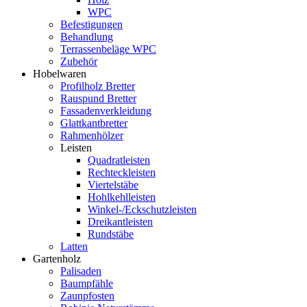
WPC
Befestigungen
Behandlung
Terrassenbeläge WPC
Zubehör
Hobelwaren
Profilholz Bretter
Rauspund Bretter
Fassadenverkleidung
Glattkantbretter
Rahmenhölzer
Leisten
Quadratleisten
Rechteckleisten
Viertelstäbe
Hohlkehlleisten
Winkel-/Eckschutzleisten
Dreikantleisten
Rundstäbe
Latten
Gartenholz
Palisaden
Baumpfähle
Zaunpfosten