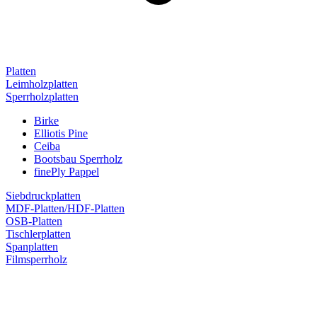
Platten
Leimholzplatten
Sperrholzplatten
Birke
Elliotis Pine
Ceiba
Bootsbau Sperrholz
finePly Pappel
Siebdruckplatten
MDF-Platten/HDF-Platten
OSB-Platten
Tischlerplatten
Spanplatten
Filmsperrholz