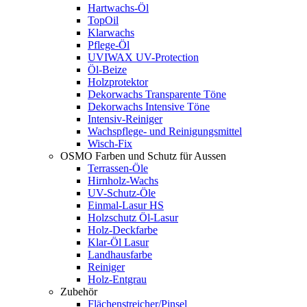
Hartwachs-Öl
TopOil
Klarwachs
Pflege-Öl
UVIWAX UV-Protection
Öl-Beize
Holzprotektor
Dekorwachs Transparente Töne
Dekorwachs Intensive Töne
Intensiv-Reiniger
Wachspflege- und Reinigungsmittel
Wisch-Fix
OSMO Farben und Schutz für Aussen
Terrassen-Öle
Hirnholz-Wachs
UV-Schutz-Öle
Einmal-Lasur HS
Holzschutz Öl-Lasur
Holz-Deckfarbe
Klar-Öl Lasur
Landhausfarbe
Reiniger
Holz-Entgrau
Zubehör
Flächenstreicher/Pinsel