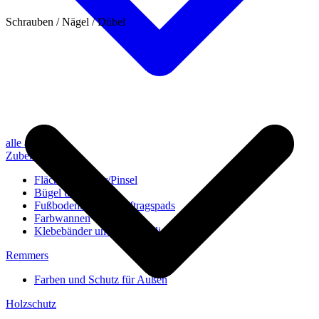
Schrauben / Nägel / Dübel
alle anzeigen
Zubehör
Flächenstreicher/Pinsel
Bügel und Rollen
Fußbodenbürsten/Auftragspads
Farbwannen
Klebebänder und Abdeckvlies
Remmers
Farben und Schutz für Außen
Holzschutz