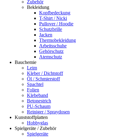
Zubehör
Bekleidung
Kopfbedeckung
T-Shirt / Nicki
Pullover / Hoodie
Schutzbrille
Jacken
Thermobekleidung
Arbeitsschuhe
Gehörschutz
Atemschutz
Bauchemie
Leim
Kleber / Dichtstoff
Öl / Schmierstoff
Spachtel
Folien
Klebeband
Betonestrich
PU-Schaum
Reiniger / Spraydosen
Kunststoffplatten
Hobbyglas
Spielgeräte / Zubehör
Spielgeräte