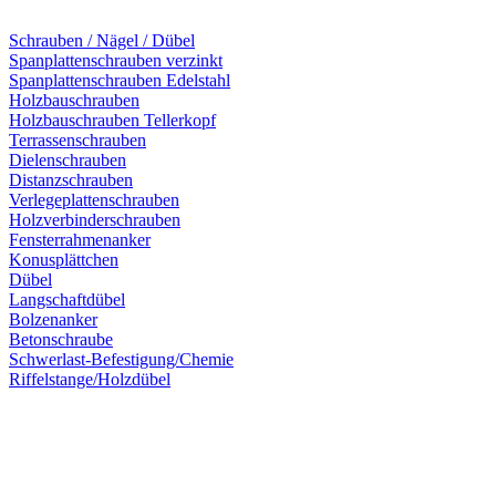
Schrauben / Nägel / Dübel
Spanplattenschrauben verzinkt
Spanplattenschrauben Edelstahl
Holzbauschrauben
Holzbauschrauben Tellerkopf
Terrassenschrauben
Dielenschrauben
Distanzschrauben
Verlegeplattenschrauben
Holzverbinderschrauben
Fensterrahmenanker
Konusplättchen
Dübel
Langschaftdübel
Bolzenanker
Betonschraube
Schwerlast-Befestigung/Chemie
Riffelstange/Holzdübel