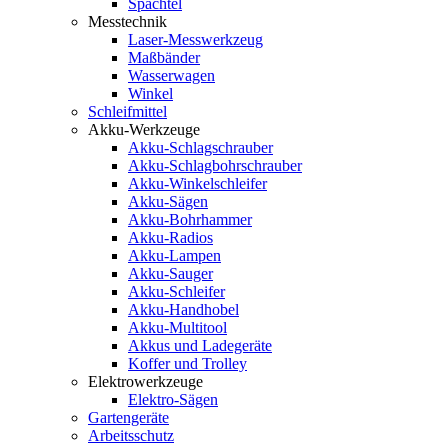
Spachtel
Messtechnik
Laser-Messwerkzeug
Maßbänder
Wasserwagen
Winkel
Schleifmittel
Akku-Werkzeuge
Akku-Schlagschrauber
Akku-Schlagbohrschrauber
Akku-Winkelschleifer
Akku-Sägen
Akku-Bohrhammer
Akku-Radios
Akku-Lampen
Akku-Sauger
Akku-Schleifer
Akku-Handhobel
Akku-Multitool
Akkus und Ladegeräte
Koffer und Trolley
Elektrowerkzeuge
Elektro-Sägen
Gartengeräte
Arbeitsschutz