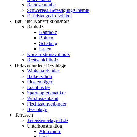
Betonschraube
Schwerlast-Befestigung/Chemie
Riffelstange/Holzdübel
Bau- und Konstruktionsholz
Bauholz
Kantholz
Bohlen
Schalung
Latten
Konstruktionsvollholz
Brettschichtholz
Holzverbinder / Beschläge
Winkelverbinder
Balkenschuh
Pfostenträger
Lochbleche
Sparrenpfettenanker
Windrispenband
Flechtzaunverbinder
Beschläge
Terrassen
Terrassenbeläge Holz
Unterkonstruktion
Aluminium
Holz