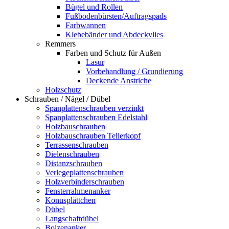
Bügel und Rollen
Fußbodenbürsten/Auftragspads
Farbwannen
Klebebänder und Abdeckvlies
Remmers
Farben und Schutz für Außen
Lasur
Vorbehandlung / Grundierung
Deckende Anstriche
Holzschutz
Schrauben / Nägel / Dübel
Spanplattenschrauben verzinkt
Spanplattenschrauben Edelstahl
Holzbauschrauben
Holzbauschrauben Tellerkopf
Terrassenschrauben
Dielenschrauben
Distanzschrauben
Verlegeplattenschrauben
Holzverbinderschrauben
Fensterrahmenanker
Konusplättchen
Dübel
Langschaftdübel
Bolzenanker