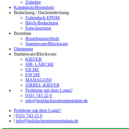
Zubehör
Kaminholz/Brennholz
Bedachung / Dacheindeckung
Foliendach EPDM
Blech-Bedachung
Entwässerung
Bootsbau
Bootsbausperrholz
Stammware/Blockware
Dämmung
Stammware/Blockware
KIEFER
SIB. LÄRCHE
EICHE
ESCHE
MAHAGONI
ZIRBEL-KIEFER
Probleme mit dem Login?
0331 743 22 0
info@holzfachzentrumpotsdam.de
Probleme mit dem Login?
|
0331 743 22 0
|
info@holzfachzentrumpotsdam.de