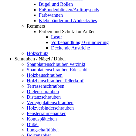
Bügel und Rollen
Fußbodenbürsten/Auftragspads
Farbwannen
Klebebänder und Abdeckvlies
Remmers
Farben und Schutz für Außen
Lasur
Vorbehandlung / Grundierung
Deckende Anstriche
Holzschutz
Schrauben / Nägel / Dübel
Spanplattenschrauben verzinkt
Spanplattenschrauben Edelstahl
Holzbauschrauben
Holzbauschrauben Tellerkopf
Terrassenschrauben
Dielenschrauben
Distanzschrauben
Verlegeplattenschrauben
Holzverbinderschrauben
Fensterrahmenanker
Konusplättchen
Dübel
Langschaftdübel
Bolzenanker