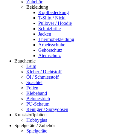
Zubehör
Bekleidung
Kopfbedeckung
T-Shirt / Nicki
Pullover / Hoodie
Schutzbrille
Jacken
Thermobekleidung
Arbeitsschuhe
Gehörschutz
Atemschutz
Bauchemie
Leim
Kleber / Dichtstoff
Öl / Schmierstoff
Spachtel
Folien
Klebeband
Betonestrich
PU-Schaum
Reiniger / Spraydosen
Kunststoffplatten
Hobbyglas
Spielgeräte / Zubehör
Spielgeräte