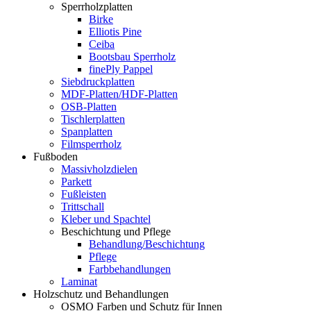
Sperrholzplatten
Birke
Elliotis Pine
Ceiba
Bootsbau Sperrholz
finePly Pappel
Siebdruckplatten
MDF-Platten/HDF-Platten
OSB-Platten
Tischlerplatten
Spanplatten
Filmsperrholz
Fußboden
Massivholzdielen
Parkett
Fußleisten
Trittschall
Kleber und Spachtel
Beschichtung und Pflege
Behandlung/Beschichtung
Pflege
Farbbehandlungen
Laminat
Holzschutz und Behandlungen
OSMO Farben und Schutz für Innen