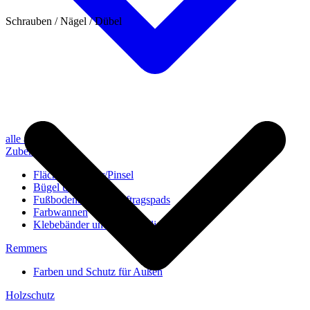
Schrauben / Nägel / Dübel
alle anzeigen
Zubehör
Flächenstreicher/Pinsel
Bügel und Rollen
Fußbodenbürsten/Auftragspads
Farbwannen
Klebebänder und Abdeckvlies
Remmers
Farben und Schutz für Außen
Holzschutz