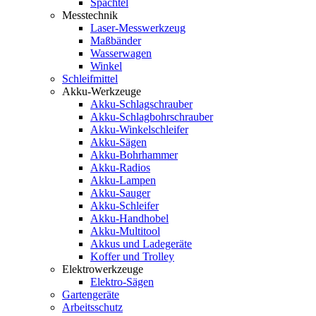
Spachtel
Messtechnik
Laser-Messwerkzeug
Maßbänder
Wasserwagen
Winkel
Schleifmittel
Akku-Werkzeuge
Akku-Schlagschrauber
Akku-Schlagbohrschrauber
Akku-Winkelschleifer
Akku-Sägen
Akku-Bohrhammer
Akku-Radios
Akku-Lampen
Akku-Sauger
Akku-Schleifer
Akku-Handhobel
Akku-Multitool
Akkus und Ladegeräte
Koffer und Trolley
Elektrowerkzeuge
Elektro-Sägen
Gartengeräte
Arbeitsschutz