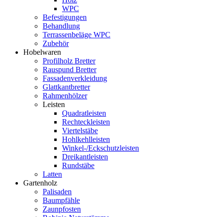
WPC
Befestigungen
Behandlung
Terrassenbeläge WPC
Zubehör
Hobelwaren
Profilholz Bretter
Rauspund Bretter
Fassadenverkleidung
Glattkantbretter
Rahmenhölzer
Leisten
Quadratleisten
Rechteckleisten
Viertelstäbe
Hohlkehlleisten
Winkel-/Eckschutzleisten
Dreikantleisten
Rundstäbe
Latten
Gartenholz
Palisaden
Baumpfähle
Zaunpfosten