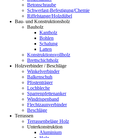
Betonschraube
Schwerlast-Befestigung/Chemie
Riffelstange/Holzdübel
Bau- und Konstruktionsholz
Bauholz
Kantholz
Bohlen
Schalung
Latten
Konstruktionsvollholz
Brettschichtholz
Holzverbinder / Beschläge
Winkelverbinder
Balkenschuh
Pfostenträger
Lochbleche
Sparrenpfettenanker
Windrispenband
Flechtzaunverbinder
Beschläge
Terrassen
Terrassenbeläge Holz
Unterkonstruktion
Aluminium
Holz