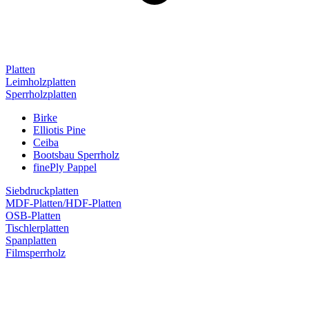
Platten
Leimholzplatten
Sperrholzplatten
Birke
Elliotis Pine
Ceiba
Bootsbau Sperrholz
finePly Pappel
Siebdruckplatten
MDF-Platten/HDF-Platten
OSB-Platten
Tischlerplatten
Spanplatten
Filmsperrholz