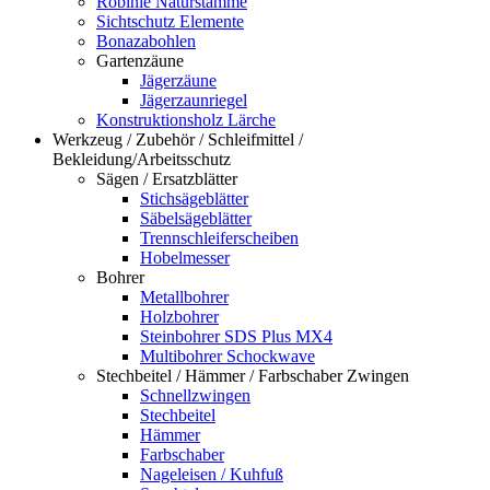
Robinie Naturstämme
Sichtschutz Elemente
Bonazabohlen
Gartenzäune
Jägerzäune
Jägerzaunriegel
Konstruktionsholz Lärche
Werkzeug / Zubehör / Schleifmittel /
Bekleidung/Arbeitsschutz
Sägen / Ersatzblätter
Stichsägeblätter
Säbelsägeblätter
Trennschleiferscheiben
Hobelmesser
Bohrer
Metallbohrer
Holzbohrer
Steinbohrer SDS Plus MX4
Multibohrer Schockwave
Stechbeitel / Hämmer / Farbschaber Zwingen
Schnellzwingen
Stechbeitel
Hämmer
Farbschaber
Nageleisen / Kuhfuß