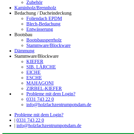
Zubehör
Kaminholz/Brennholz
Bedachung / Dacheindeckung
Foliendach EPDM
Blech-Bedachung
Entwässerung
Bootsbau
Bootsbausperrholz
Stammware/Blockware
Dämmung
Stammware/Blockware
KIEFER
SIB. LÄRCHE
EICHE
ESCHE
MAHAGONI
ZIRBEL-KIEFER
Probleme mit dem Login?
0331 743 22 0
info@holzfachzentrumpotsdam.de
Probleme mit dem Login?
|
0331 743 22 0
|
info@holzfachzentrumpotsdam.de