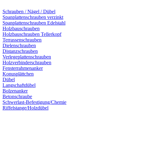
Schrauben / Nägel / Dübel
Spanplattenschrauben verzinkt
Spanplattenschrauben Edelstahl
Holzbauschrauben
Holzbauschrauben Tellerkopf
Terrassenschrauben
Dielenschrauben
Distanzschrauben
Verlegeplattenschrauben
Holzverbinderschrauben
Fensterrahmenanker
Konusplättchen
Dübel
Langschaftdübel
Bolzenanker
Betonschraube
Schwerlast-Befestigung/Chemie
Riffelstange/Holzdübel