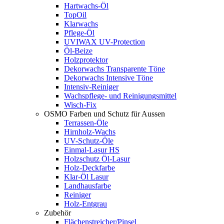
Hartwachs-Öl
TopOil
Klarwachs
Pflege-Öl
UVIWAX UV-Protection
Öl-Beize
Holzprotektor
Dekorwachs Transparente Töne
Dekorwachs Intensive Töne
Intensiv-Reiniger
Wachspflege- und Reinigungsmittel
Wisch-Fix
OSMO Farben und Schutz für Aussen
Terrassen-Öle
Hirnholz-Wachs
UV-Schutz-Öle
Einmal-Lasur HS
Holzschutz Öl-Lasur
Holz-Deckfarbe
Klar-Öl Lasur
Landhausfarbe
Reiniger
Holz-Entgrau
Zubehör
Flächenstreicher/Pinsel