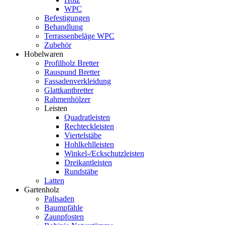
WPC
Befestigungen
Behandlung
Terrassenbeläge WPC
Zubehör
Hobelwaren
Profilholz Bretter
Rauspund Bretter
Fassadenverkleidung
Glattkantbretter
Rahmenhölzer
Leisten
Quadratleisten
Rechteckleisten
Viertelstäbe
Hohlkehlleisten
Winkel-/Eckschutzleisten
Dreikantleisten
Rundstäbe
Latten
Gartenholz
Palisaden
Baumpfähle
Zaunpfosten