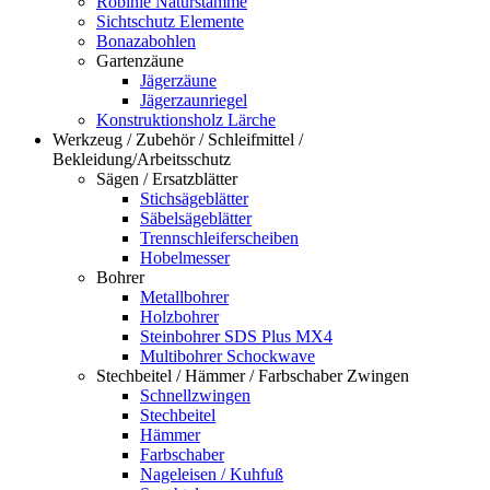
Robinie Naturstämme
Sichtschutz Elemente
Bonazabohlen
Gartenzäune
Jägerzäune
Jägerzaunriegel
Konstruktionsholz Lärche
Werkzeug / Zubehör / Schleifmittel /
Bekleidung/Arbeitsschutz
Sägen / Ersatzblätter
Stichsägeblätter
Säbelsägeblätter
Trennschleiferscheiben
Hobelmesser
Bohrer
Metallbohrer
Holzbohrer
Steinbohrer SDS Plus MX4
Multibohrer Schockwave
Stechbeitel / Hämmer / Farbschaber Zwingen
Schnellzwingen
Stechbeitel
Hämmer
Farbschaber
Nageleisen / Kuhfuß