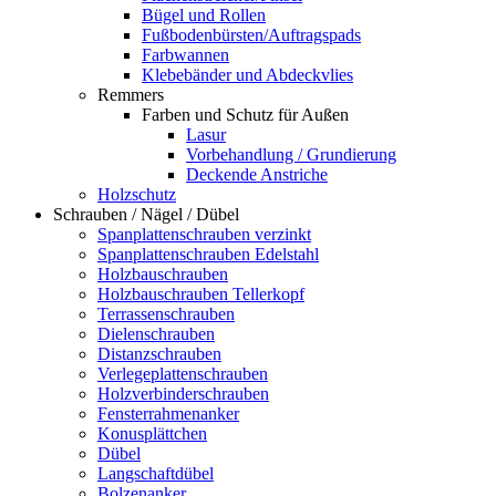
Bügel und Rollen
Fußbodenbürsten/Auftragspads
Farbwannen
Klebebänder und Abdeckvlies
Remmers
Farben und Schutz für Außen
Lasur
Vorbehandlung / Grundierung
Deckende Anstriche
Holzschutz
Schrauben / Nägel / Dübel
Spanplattenschrauben verzinkt
Spanplattenschrauben Edelstahl
Holzbauschrauben
Holzbauschrauben Tellerkopf
Terrassenschrauben
Dielenschrauben
Distanzschrauben
Verlegeplattenschrauben
Holzverbinderschrauben
Fensterrahmenanker
Konusplättchen
Dübel
Langschaftdübel
Bolzenanker