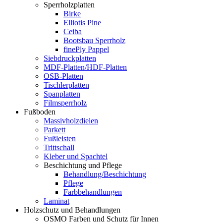
Sperrholzplatten
Birke
Elliotis Pine
Ceiba
Bootsbau Sperrholz
finePly Pappel
Siebdruckplatten
MDF-Platten/HDF-Platten
OSB-Platten
Tischlerplatten
Spanplatten
Filmsperrholz
Fußboden
Massivholzdielen
Parkett
Fußleisten
Trittschall
Kleber und Spachtel
Beschichtung und Pflege
Behandlung/Beschichtung
Pflege
Farbbehandlungen
Laminat
Holzschutz und Behandlungen
OSMO Farben und Schutz für Innen