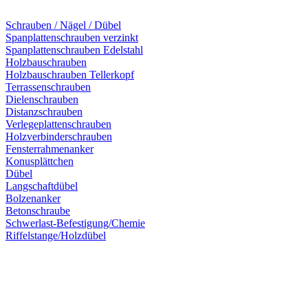
Schrauben / Nägel / Dübel
Spanplattenschrauben verzinkt
Spanplattenschrauben Edelstahl
Holzbauschrauben
Holzbauschrauben Tellerkopf
Terrassenschrauben
Dielenschrauben
Distanzschrauben
Verlegeplattenschrauben
Holzverbinderschrauben
Fensterrahmenanker
Konusplättchen
Dübel
Langschaftdübel
Bolzenanker
Betonschraube
Schwerlast-Befestigung/Chemie
Riffelstange/Holzdübel