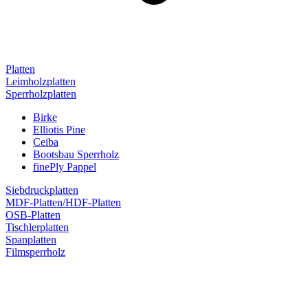
Platten
Leimholzplatten
Sperrholzplatten
Birke
Elliotis Pine
Ceiba
Bootsbau Sperrholz
finePly Pappel
Siebdruckplatten
MDF-Platten/HDF-Platten
OSB-Platten
Tischlerplatten
Spanplatten
Filmsperrholz