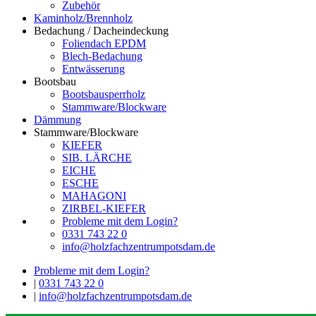
Zubehör
Kaminholz/Brennholz
Bedachung / Dacheindeckung
Foliendach EPDM
Blech-Bedachung
Entwässerung
Bootsbau
Bootsbausperrholz
Stammware/Blockware
Dämmung
Stammware/Blockware
KIEFER
SIB. LÄRCHE
EICHE
ESCHE
MAHAGONI
ZIRBEL-KIEFER
Probleme mit dem Login?
0331 743 22 0
info@holzfachzentrumpotsdam.de
Probleme mit dem Login?
|
0331 743 22 0
|
info@holzfachzentrumpotsdam.de