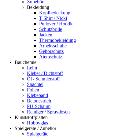
Zubehör
Bekleidung
Kopfbedeckung
T-Shirt / Nicki
Pullover / Hoodie
Schutzbrille
Jacken
Thermobekleidung
Arbeitsschuhe
Gehörschutz
Atemschutz
Bauchemie
Leim
Kleber / Dichtstoff
Öl / Schmierstoff
Spachtel
Folien
Klebeband
Betonestrich
PU-Schaum
Reiniger / Spraydosen
Kunststoffplatten
Hobbyglas
Spielgeräte / Zubehör
Spielgeräte