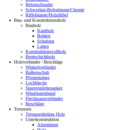
Betonschraube
Schwerlast-Befestigung/Chemie
Riffelstange/Holzdübel
Bau- und Konstruktionsholz
Bauholz
Kantholz
Bohlen
Schalung
Latten
Konstruktionsvollholz
Brettschichtholz
Holzverbinder / Beschläge
Winkelverbinder
Balkenschuh
Pfostenträger
Lochbleche
Sparrenpfettenanker
Windrispenband
Flechtzaunverbinder
Beschläge
Terrassen
Terrassenbeläge Holz
Unterkonstruktion
Aluminium
Holz