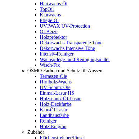
Hartwachs-Öl
TopOil
Klarwachs
Pflege-Öl
UVIWAX UV-Protection
Öl-Beize
Holzprotektor
Dekorwachs Transparente Töne
Dekorwachs Intensive Töne
Intensiv-Reiniger
Wachspflege- und Reinigungsmittel
Wisch-Fix
OSMO Farben und Schutz für Aussen
Terrassen-Öle
Hirnholz-Wachs
UV-Schutz-Öle
Einmal-Lasur HS
Holzschutz Öl-Lasur
Holz-Deckfarbe
Klar-Öl Lasur
Landhausfarbe
Reiniger
Holz-Entgrau
Zubehör
Flächenstreicher/Pinsel