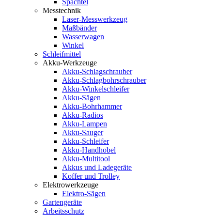
Spachtel
Messtechnik
Laser-Messwerkzeug
Maßbänder
Wasserwagen
Winkel
Schleifmittel
Akku-Werkzeuge
Akku-Schlagschrauber
Akku-Schlagbohrschrauber
Akku-Winkelschleifer
Akku-Sägen
Akku-Bohrhammer
Akku-Radios
Akku-Lampen
Akku-Sauger
Akku-Schleifer
Akku-Handhobel
Akku-Multitool
Akkus und Ladegeräte
Koffer und Trolley
Elektrowerkzeuge
Elektro-Sägen
Gartengeräte
Arbeitsschutz