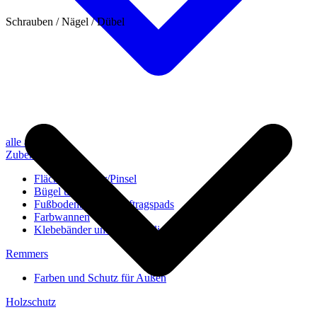
Schrauben / Nägel / Dübel
alle anzeigen
Zubehör
Flächenstreicher/Pinsel
Bügel und Rollen
Fußbodenbürsten/Auftragspads
Farbwannen
Klebebänder und Abdeckvlies
Remmers
Farben und Schutz für Außen
Holzschutz