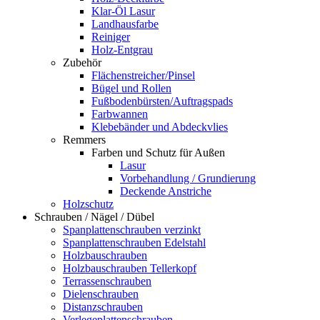
Klar-Öl Lasur
Landhausfarbe
Reiniger
Holz-Entgrau
Zubehör
Flächenstreicher/Pinsel
Bügel und Rollen
Fußbodenbürsten/Auftragspads
Farbwannen
Klebebänder und Abdeckvlies
Remmers
Farben und Schutz für Außen
Lasur
Vorbehandlung / Grundierung
Deckende Anstriche
Holzschutz
Schrauben / Nägel / Dübel
Spanplattenschrauben verzinkt
Spanplattenschrauben Edelstahl
Holzbauschrauben
Holzbauschrauben Tellerkopf
Terrassenschrauben
Dielenschrauben
Distanzschrauben
Verlegeplattenschrauben