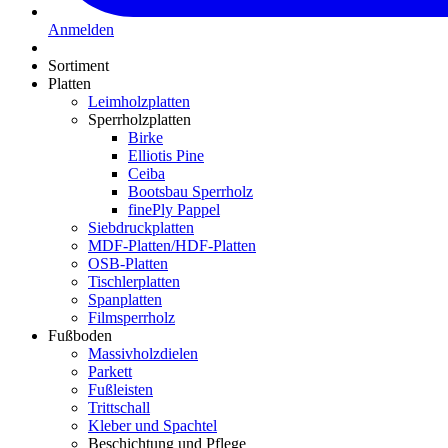
Anmelden
Sortiment
Platten
Leimholzplatten
Sperrholzplatten
Birke
Elliotis Pine
Ceiba
Bootsbau Sperrholz
finePly Pappel
Siebdruckplatten
MDF-Platten/HDF-Platten
OSB-Platten
Tischlerplatten
Spanplatten
Filmsperrholz
Fußboden
Massivholzdielen
Parkett
Fußleisten
Trittschall
Kleber und Spachtel
Beschichtung und Pflege