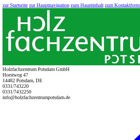
zur Startseite
zur Hauptnavigation
zum Hauptinhalt
zum Kontaktform
Holzfachzentrum Potsdam GmbH
Horstweg 47
14482 Potsdam, DE
0331/743220
0331/7432250
info@holzfachzentrumpotsdam.de