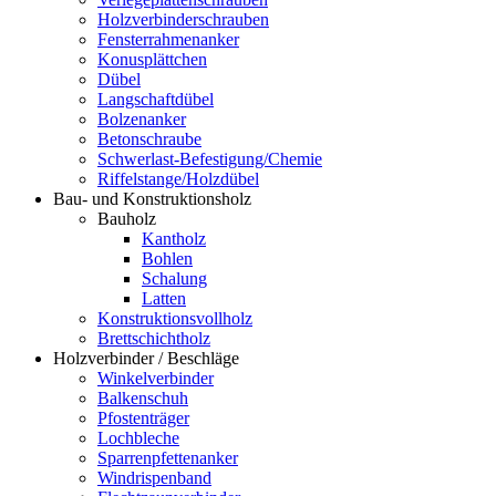
Holzverbinderschrauben
Fensterrahmenanker
Konusplättchen
Dübel
Langschaftdübel
Bolzenanker
Betonschraube
Schwerlast-Befestigung/Chemie
Riffelstange/Holzdübel
Bau- und Konstruktionsholz
Bauholz
Kantholz
Bohlen
Schalung
Latten
Konstruktionsvollholz
Brettschichtholz
Holzverbinder / Beschläge
Winkelverbinder
Balkenschuh
Pfostenträger
Lochbleche
Sparrenpfettenanker
Windrispenband