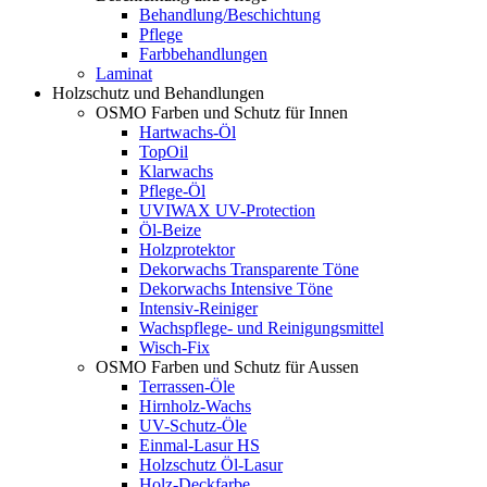
Behandlung/Beschichtung
Pflege
Farbbehandlungen
Laminat
Holzschutz und Behandlungen
OSMO Farben und Schutz für Innen
Hartwachs-Öl
TopOil
Klarwachs
Pflege-Öl
UVIWAX UV-Protection
Öl-Beize
Holzprotektor
Dekorwachs Transparente Töne
Dekorwachs Intensive Töne
Intensiv-Reiniger
Wachspflege- und Reinigungsmittel
Wisch-Fix
OSMO Farben und Schutz für Aussen
Terrassen-Öle
Hirnholz-Wachs
UV-Schutz-Öle
Einmal-Lasur HS
Holzschutz Öl-Lasur
Holz-Deckfarbe