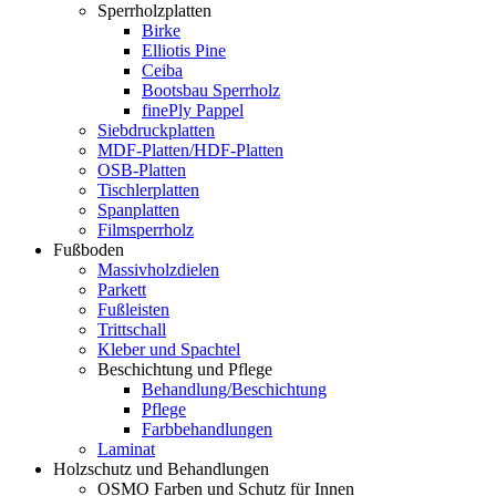
Sperrholzplatten
Birke
Elliotis Pine
Ceiba
Bootsbau Sperrholz
finePly Pappel
Siebdruckplatten
MDF-Platten/HDF-Platten
OSB-Platten
Tischlerplatten
Spanplatten
Filmsperrholz
Fußboden
Massivholzdielen
Parkett
Fußleisten
Trittschall
Kleber und Spachtel
Beschichtung und Pflege
Behandlung/Beschichtung
Pflege
Farbbehandlungen
Laminat
Holzschutz und Behandlungen
OSMO Farben und Schutz für Innen