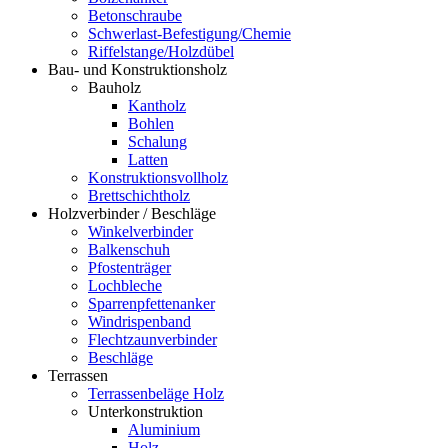
Betonschraube
Schwerlast-Befestigung/Chemie
Riffelstange/Holzdübel
Bau- und Konstruktionsholz
Bauholz
Kantholz
Bohlen
Schalung
Latten
Konstruktionsvollholz
Brettschichtholz
Holzverbinder / Beschläge
Winkelverbinder
Balkenschuh
Pfostenträger
Lochbleche
Sparrenpfettenanker
Windrispenband
Flechtzaunverbinder
Beschläge
Terrassen
Terrassenbeläge Holz
Unterkonstruktion
Aluminium
Holz