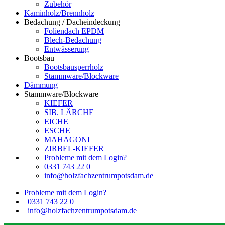
Zubehör
Kaminholz/Brennholz
Bedachung / Dacheindeckung
Foliendach EPDM
Blech-Bedachung
Entwässerung
Bootsbau
Bootsbausperrholz
Stammware/Blockware
Dämmung
Stammware/Blockware
KIEFER
SIB. LÄRCHE
EICHE
ESCHE
MAHAGONI
ZIRBEL-KIEFER
Probleme mit dem Login?
0331 743 22 0
info@holzfachzentrumpotsdam.de
Probleme mit dem Login?
|
0331 743 22 0
|
info@holzfachzentrumpotsdam.de