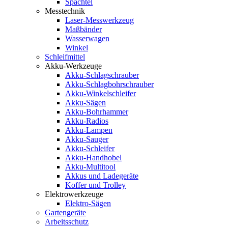
Spachtel
Messtechnik
Laser-Messwerkzeug
Maßbänder
Wasserwagen
Winkel
Schleifmittel
Akku-Werkzeuge
Akku-Schlagschrauber
Akku-Schlagbohrschrauber
Akku-Winkelschleifer
Akku-Sägen
Akku-Bohrhammer
Akku-Radios
Akku-Lampen
Akku-Sauger
Akku-Schleifer
Akku-Handhobel
Akku-Multitool
Akkus und Ladegeräte
Koffer und Trolley
Elektrowerkzeuge
Elektro-Sägen
Gartengeräte
Arbeitsschutz