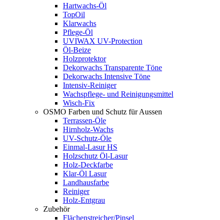
Hartwachs-Öl
TopOil
Klarwachs
Pflege-Öl
UVIWAX UV-Protection
Öl-Beize
Holzprotektor
Dekorwachs Transparente Töne
Dekorwachs Intensive Töne
Intensiv-Reiniger
Wachspflege- und Reinigungsmittel
Wisch-Fix
OSMO Farben und Schutz für Aussen
Terrassen-Öle
Hirnholz-Wachs
UV-Schutz-Öle
Einmal-Lasur HS
Holzschutz Öl-Lasur
Holz-Deckfarbe
Klar-Öl Lasur
Landhausfarbe
Reiniger
Holz-Entgrau
Zubehör
Flächenstreicher/Pinsel