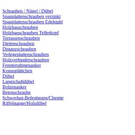
Schrauben / Nägel / Dübel
Spanplattenschrauben verzinkt
Spanplattenschrauben Edelstahl
Holzbauschrauben
Holzbauschrauben Tellerkopf
Terrassenschrauben
Dielenschrauben
Distanzschrauben
Verlegeplattenschrauben
Holzverbinderschrauben
Fensterrahmenanker
Konusplättchen
Dübel
Langschaftdübel
Bolzenanker
Betonschraube
Schwerlast-Befestigung/Chemie
Riffelstange/Holzdübel