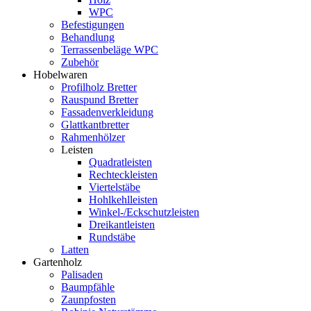
WPC
Befestigungen
Behandlung
Terrassenbeläge WPC
Zubehör
Hobelwaren
Profilholz Bretter
Rauspund Bretter
Fassadenverkleidung
Glattkantbretter
Rahmenhölzer
Leisten
Quadratleisten
Rechteckleisten
Viertelstäbe
Hohlkehlleisten
Winkel-/Eckschutzleisten
Dreikantleisten
Rundstäbe
Latten
Gartenholz
Palisaden
Baumpfähle
Zaunpfosten