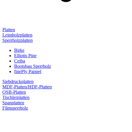
Platten
Leimholzplatten
Sperrholzplatten
Birke
Elliotis Pine
Ceiba
Bootsbau Sperrholz
finePly Pappel
Siebdruckplatten
MDF-Platten/HDF-Platten
OSB-Platten
Tischlerplatten
Spanplatten
Filmsperrholz