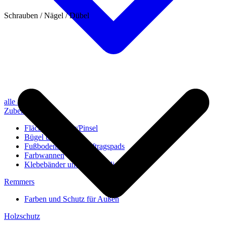
Schrauben / Nägel / Dübel
alle anzeigen
Zubehör
Flächenstreicher/Pinsel
Bügel und Rollen
Fußbodenbürsten/Auftragspads
Farbwannen
Klebebänder und Abdeckvlies
Remmers
Farben und Schutz für Außen
Holzschutz