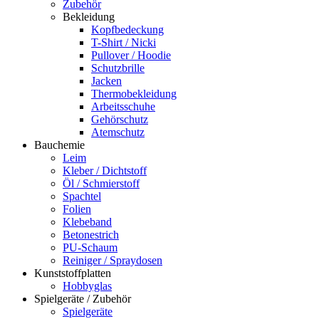
Zubehör
Bekleidung
Kopfbedeckung
T-Shirt / Nicki
Pullover / Hoodie
Schutzbrille
Jacken
Thermobekleidung
Arbeitsschuhe
Gehörschutz
Atemschutz
Bauchemie
Leim
Kleber / Dichtstoff
Öl / Schmierstoff
Spachtel
Folien
Klebeband
Betonestrich
PU-Schaum
Reiniger / Spraydosen
Kunststoffplatten
Hobbyglas
Spielgeräte / Zubehör
Spielgeräte