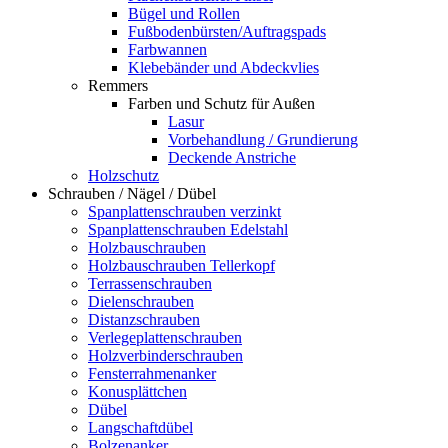
Bügel und Rollen
Fußbodenbürsten/Auftragspads
Farbwannen
Klebebänder und Abdeckvlies
Remmers
Farben und Schutz für Außen
Lasur
Vorbehandlung / Grundierung
Deckende Anstriche
Holzschutz
Schrauben / Nägel / Dübel
Spanplattenschrauben verzinkt
Spanplattenschrauben Edelstahl
Holzbauschrauben
Holzbauschrauben Tellerkopf
Terrassenschrauben
Dielenschrauben
Distanzschrauben
Verlegeplattenschrauben
Holzverbinderschrauben
Fensterrahmenanker
Konusplättchen
Dübel
Langschaftdübel
Bolzenanker