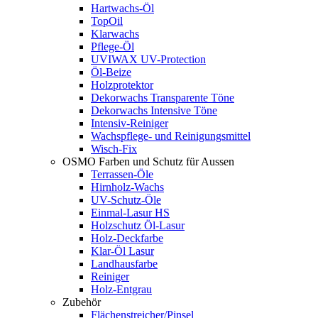
Hartwachs-Öl
TopOil
Klarwachs
Pflege-Öl
UVIWAX UV-Protection
Öl-Beize
Holzprotektor
Dekorwachs Transparente Töne
Dekorwachs Intensive Töne
Intensiv-Reiniger
Wachspflege- und Reinigungsmittel
Wisch-Fix
OSMO Farben und Schutz für Aussen
Terrassen-Öle
Hirnholz-Wachs
UV-Schutz-Öle
Einmal-Lasur HS
Holzschutz Öl-Lasur
Holz-Deckfarbe
Klar-Öl Lasur
Landhausfarbe
Reiniger
Holz-Entgrau
Zubehör
Flächenstreicher/Pinsel