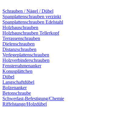
Schrauben / Nägel / Dübel
Spanplattenschrauben verzinkt
Spanplattenschrauben Edelstahl
Holzbauschrauben
Holzbauschrauben Tellerkopf
Terrassenschrauben
Dielenschrauben
Distanzschrauben
Verlegeplattenschrauben
Holzverbinderschrauben
Fensterrahmenanker
Konusplättchen
Dübel
Langschaftdübel
Bolzenanker
Betonschraube
Schwerlast-Befestigung/Chemie
Riffelstange/Holzdübel