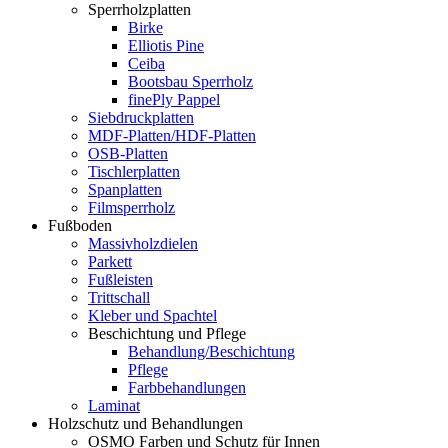
Sperrholzplatten
Birke
Elliotis Pine
Ceiba
Bootsbau Sperrholz
finePly Pappel
Siebdruckplatten
MDF-Platten/HDF-Platten
OSB-Platten
Tischlerplatten
Spanplatten
Filmsperrholz
Fußboden
Massivholzdielen
Parkett
Fußleisten
Trittschall
Kleber und Spachtel
Beschichtung und Pflege
Behandlung/Beschichtung
Pflege
Farbbehandlungen
Laminat
Holzschutz und Behandlungen
OSMO Farben und Schutz für Innen