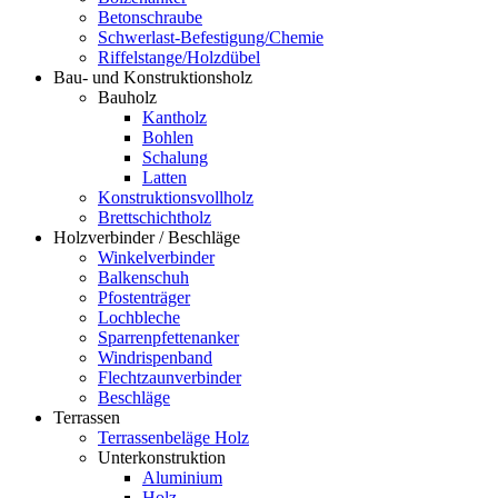
Betonschraube
Schwerlast-Befestigung/Chemie
Riffelstange/Holzdübel
Bau- und Konstruktionsholz
Bauholz
Kantholz
Bohlen
Schalung
Latten
Konstruktionsvollholz
Brettschichtholz
Holzverbinder / Beschläge
Winkelverbinder
Balkenschuh
Pfostenträger
Lochbleche
Sparrenpfettenanker
Windrispenband
Flechtzaunverbinder
Beschläge
Terrassen
Terrassenbeläge Holz
Unterkonstruktion
Aluminium
Holz