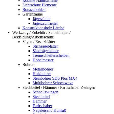
Robinie Naturstämme
Sichtschutz Elemente
Bonazabohlen
Gartenzäune
Jägerzäune
Jägerzaunriegel
Konstruktionsholz Lärche
Werkzeug / Zubehör / Schleifmittel /
Bekleidung/Arbeitsschutz
Sägen / Ersatzblätter
Stichsägeblätter
Säbelsägeblätter
Trennschleiferscheiben
Hobelmesser
Bohrer
Metallbohrer
Holzbohrer
Steinbohrer SDS Plus MX4
Multibohrer Schockwave
Stechbeitel / Hämmer / Farbschaber Zwingen
Schnellzwingen
Stechbeitel
Hämmer
Farbschaber
Nageleisen / Kuhfuß