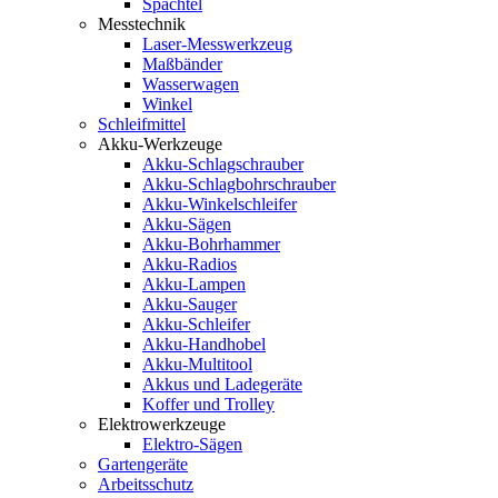
Spachtel
Messtechnik
Laser-Messwerkzeug
Maßbänder
Wasserwagen
Winkel
Schleifmittel
Akku-Werkzeuge
Akku-Schlagschrauber
Akku-Schlagbohrschrauber
Akku-Winkelschleifer
Akku-Sägen
Akku-Bohrhammer
Akku-Radios
Akku-Lampen
Akku-Sauger
Akku-Schleifer
Akku-Handhobel
Akku-Multitool
Akkus und Ladegeräte
Koffer und Trolley
Elektrowerkzeuge
Elektro-Sägen
Gartengeräte
Arbeitsschutz