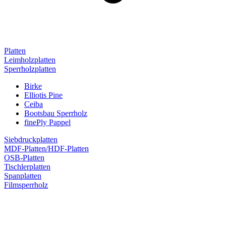
Platten
Leimholzplatten
Sperrholzplatten
Birke
Elliotis Pine
Ceiba
Bootsbau Sperrholz
finePly Pappel
Siebdruckplatten
MDF-Platten/HDF-Platten
OSB-Platten
Tischlerplatten
Spanplatten
Filmsperrholz