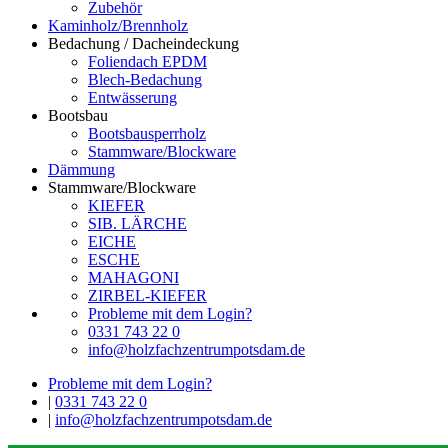
Zubehör
Kaminholz/Brennholz
Bedachung / Dacheindeckung
Foliendach EPDM
Blech-Bedachung
Entwässerung
Bootsbau
Bootsbausperrholz
Stammware/Blockware
Dämmung
Stammware/Blockware
KIEFER
SIB. LÄRCHE
EICHE
ESCHE
MAHAGONI
ZIRBEL-KIEFER
Probleme mit dem Login?
0331 743 22 0
info@holzfachzentrumpotsdam.de
Probleme mit dem Login?
|
0331 743 22 0
|
info@holzfachzentrumpotsdam.de