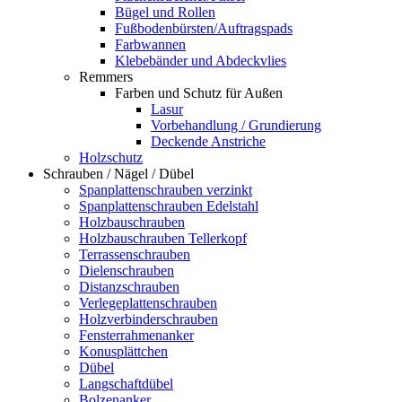
Bügel und Rollen
Fußbodenbürsten/Auftragspads
Farbwannen
Klebebänder und Abdeckvlies
Remmers
Farben und Schutz für Außen
Lasur
Vorbehandlung / Grundierung
Deckende Anstriche
Holzschutz
Schrauben / Nägel / Dübel
Spanplattenschrauben verzinkt
Spanplattenschrauben Edelstahl
Holzbauschrauben
Holzbauschrauben Tellerkopf
Terrassenschrauben
Dielenschrauben
Distanzschrauben
Verlegeplattenschrauben
Holzverbinderschrauben
Fensterrahmenanker
Konusplättchen
Dübel
Langschaftdübel
Bolzenanker