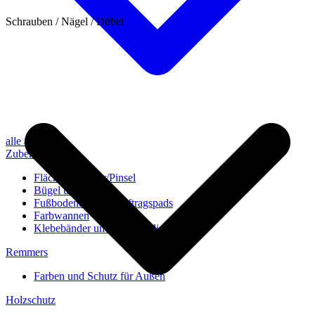
Schrauben / Nägel / Dübel
alle anzeigen
Zubehör
Flächenstreicher/Pinsel
Bügel und Rollen
Fußbodenbürsten/Auftragspads
Farbwannen
Klebebänder und Abdeckvlies
Remmers
Farben und Schutz für Außen
Holzschutz