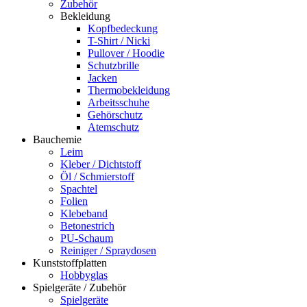
Zubehör
Bekleidung
Kopfbedeckung
T-Shirt / Nicki
Pullover / Hoodie
Schutzbrille
Jacken
Thermobekleidung
Arbeitsschuhe
Gehörschutz
Atemschutz
Bauchemie
Leim
Kleber / Dichtstoff
Öl / Schmierstoff
Spachtel
Folien
Klebeband
Betonestrich
PU-Schaum
Reiniger / Spraydosen
Kunststoffplatten
Hobbyglas
Spielgeräte / Zubehör
Spielgeräte