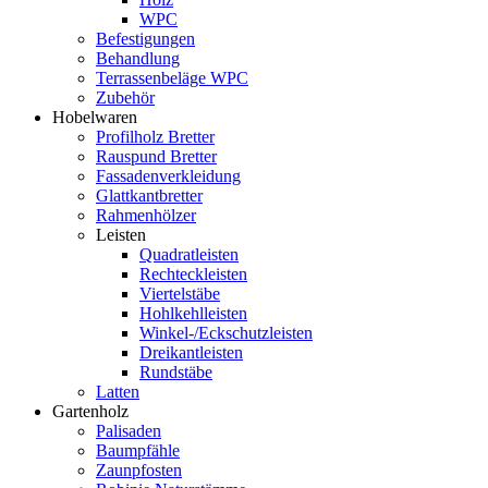
WPC
Befestigungen
Behandlung
Terrassenbeläge WPC
Zubehör
Hobelwaren
Profilholz Bretter
Rauspund Bretter
Fassadenverkleidung
Glattkantbretter
Rahmenhölzer
Leisten
Quadratleisten
Rechteckleisten
Viertelstäbe
Hohlkehlleisten
Winkel-/Eckschutzleisten
Dreikantleisten
Rundstäbe
Latten
Gartenholz
Palisaden
Baumpfähle
Zaunpfosten