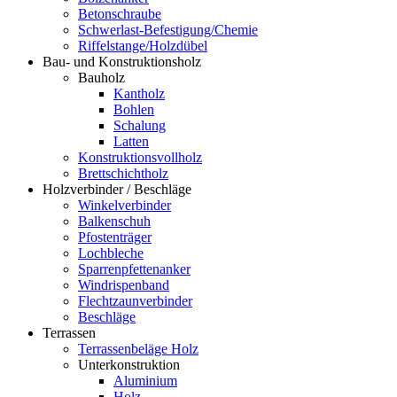
Betonschraube
Schwerlast-Befestigung/Chemie
Riffelstange/Holzdübel
Bau- und Konstruktionsholz
Bauholz
Kantholz
Bohlen
Schalung
Latten
Konstruktionsvollholz
Brettschichtholz
Holzverbinder / Beschläge
Winkelverbinder
Balkenschuh
Pfostenträger
Lochbleche
Sparrenpfettenanker
Windrispenband
Flechtzaunverbinder
Beschläge
Terrassen
Terrassenbeläge Holz
Unterkonstruktion
Aluminium
Holz