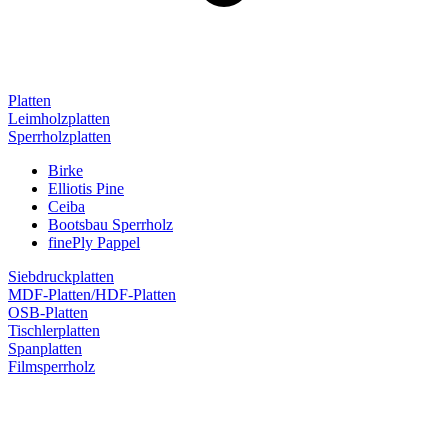
Platten
Leimholzplatten
Sperrholzplatten
Birke
Elliotis Pine
Ceiba
Bootsbau Sperrholz
finePly Pappel
Siebdruckplatten
MDF-Platten/HDF-Platten
OSB-Platten
Tischlerplatten
Spanplatten
Filmsperrholz