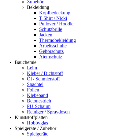
Zubehör
Bekleidung
Kopfbedeckung
T-Shirt / Nicki
Pullover / Hoodie
Schutzbrille
Jacken
Thermobekleidung
Arbeitsschuhe
Gehörschutz
Atemschutz
Bauchemie
Leim
Kleber / Dichtstoff
Öl / Schmierstoff
Spachtel
Folien
Klebeband
Betonestrich
PU-Schaum
Reiniger / Spraydosen
Kunststoffplatten
Hobbyglas
Spielgeräte / Zubehör
Spielgeräte