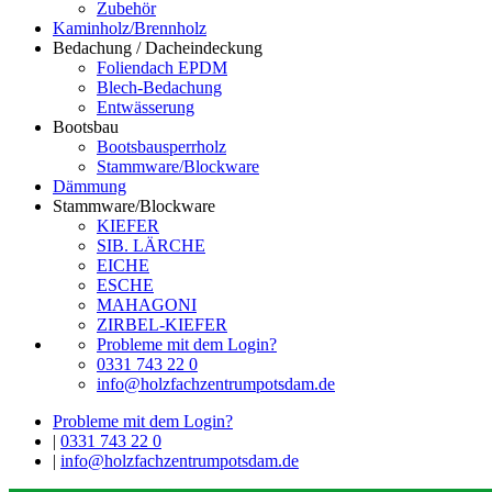
Zubehör
Kaminholz/Brennholz
Bedachung / Dacheindeckung
Foliendach EPDM
Blech-Bedachung
Entwässerung
Bootsbau
Bootsbausperrholz
Stammware/Blockware
Dämmung
Stammware/Blockware
KIEFER
SIB. LÄRCHE
EICHE
ESCHE
MAHAGONI
ZIRBEL-KIEFER
Probleme mit dem Login?
0331 743 22 0
info@holzfachzentrumpotsdam.de
Probleme mit dem Login?
|
0331 743 22 0
|
info@holzfachzentrumpotsdam.de