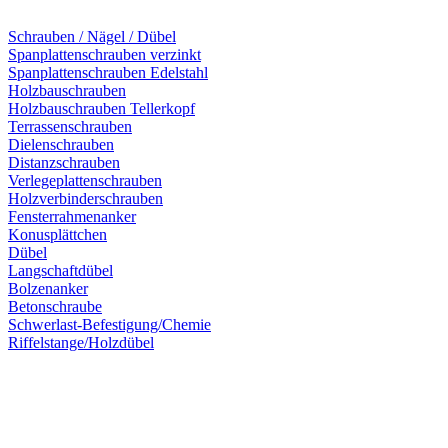
Schrauben / Nägel / Dübel
Spanplattenschrauben verzinkt
Spanplattenschrauben Edelstahl
Holzbauschrauben
Holzbauschrauben Tellerkopf
Terrassenschrauben
Dielenschrauben
Distanzschrauben
Verlegeplattenschrauben
Holzverbinderschrauben
Fensterrahmenanker
Konusplättchen
Dübel
Langschaftdübel
Bolzenanker
Betonschraube
Schwerlast-Befestigung/Chemie
Riffelstange/Holzdübel