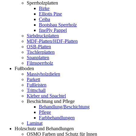
Sperrholzplatten
Birke
Elliotis Pine
Ceiba
Bootsbau Sperrholz
finePly Pappel
Siebdruckplatten
MDF-Platten/HDF-Platten
OSB-Platten
Tischlerplatten
Spanplatten
Filmsperrholz
Fußboden
Massivholzdielen
Parkett
Fußleisten
Trittschall
Kleber und Spachtel
Beschichtung und Pflege
Behandlung/Beschichtung
Pflege
Farbbehandlungen
Laminat
Holzschutz und Behandlungen
OSMO Farben und Schutz für Innen