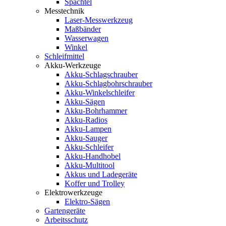
Spachtel
Messtechnik
Laser-Messwerkzeug
Maßbänder
Wasserwagen
Winkel
Schleifmittel
Akku-Werkzeuge
Akku-Schlagschrauber
Akku-Schlagbohrschrauber
Akku-Winkelschleifer
Akku-Sägen
Akku-Bohrhammer
Akku-Radios
Akku-Lampen
Akku-Sauger
Akku-Schleifer
Akku-Handhobel
Akku-Multitool
Akkus und Ladegeräte
Koffer und Trolley
Elektrowerkzeuge
Elektro-Sägen
Gartengeräte
Arbeitsschutz