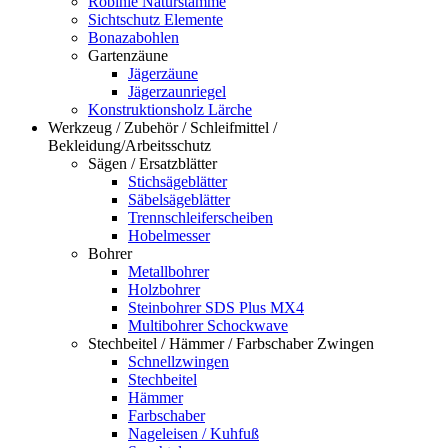
Robinie Naturstämme
Sichtschutz Elemente
Bonazabohlen
Gartenzäune
Jägerzäune
Jägerzaunriegel
Konstruktionsholz Lärche
Werkzeug / Zubehör / Schleifmittel /
Bekleidung/Arbeitsschutz
Sägen / Ersatzblätter
Stichsägeblätter
Säbelsägeblätter
Trennschleiferscheiben
Hobelmesser
Bohrer
Metallbohrer
Holzbohrer
Steinbohrer SDS Plus MX4
Multibohrer Schockwave
Stechbeitel / Hämmer / Farbschaber Zwingen
Schnellzwingen
Stechbeitel
Hämmer
Farbschaber
Nageleisen / Kuhfuß