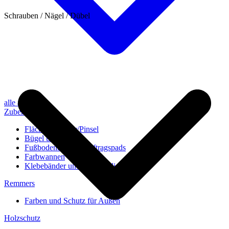
Schrauben / Nägel / Dübel
alle anzeigen
Zubehör
Flächenstreicher/Pinsel
Bügel und Rollen
Fußbodenbürsten/Auftragspads
Farbwannen
Klebebänder und Abdeckvlies
Remmers
Farben und Schutz für Außen
Holzschutz