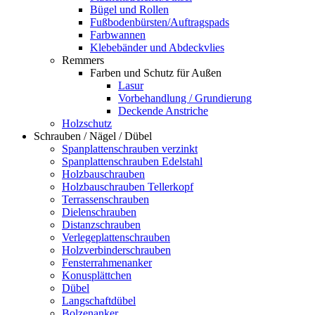
Bügel und Rollen
Fußbodenbürsten/Auftragspads
Farbwannen
Klebebänder und Abdeckvlies
Remmers
Farben und Schutz für Außen
Lasur
Vorbehandlung / Grundierung
Deckende Anstriche
Holzschutz
Schrauben / Nägel / Dübel
Spanplattenschrauben verzinkt
Spanplattenschrauben Edelstahl
Holzbauschrauben
Holzbauschrauben Tellerkopf
Terrassenschrauben
Dielenschrauben
Distanzschrauben
Verlegeplattenschrauben
Holzverbinderschrauben
Fensterrahmenanker
Konusplättchen
Dübel
Langschaftdübel
Bolzenanker