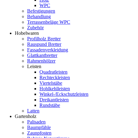
WPC
Befestigungen
Behandlung
Terrassenbeläge WPC
Zubehör
Hobelwaren
Profilholz Bretter
Rauspund Bretter
Fassadenverkleidung
Glattkantbretter
Rahmenhölzer
Leisten
Quadratleisten
Rechteckleisten
Viertelstäbe
Hohlkehlleisten
Winkel-/Eckschutzleisten
Dreikantleisten
Rundstäbe
Latten
Gartenholz
Palisaden
Baumpfähle
Zaunpfosten