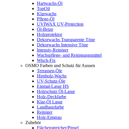
Hartwachs-Öl
TopOil
Klarwachs
Pflege-Öl
UVIWAX UV-Protection
Öl-Beize
Holzprotektor
Dekorwachs Transparente Töne
Dekorwachs Intensive Töne
Intensiv-Reiniger
Wachspflege- und Reinigungsmittel
Wisch-Fix
OSMO Farben und Schutz für Aussen
Terrassen-Öle
Hirnholz-Wachs
UV-Schutz-Öle
Einmal-Lasur HS
Holzschutz Öl-Lasur
Holz-Deckfarbe
Klar-Öl Lasur
Landhausfarbe
Reiniger
Holz-Entgrau
Zubehör
Flächenstreicher/Pinsel