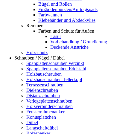
Bügel und Rollen
Fußbodenbürsten/Auftragspads
Farbwannen
Klebebänder und Abdeckvlies
Remmers
Farben und Schutz für Außen
Lasur
Vorbehandlung / Grundierung
Deckende Anstriche
Holzschutz
Schrauben / Nägel / Dübel
Spanplattenschrauben verzinkt
Spanplattenschrauben Edelstahl
Holzbauschrauben
Holzbauschrauben Tellerkopf
Terrassenschrauben
Dielenschrauben
Distanzschrauben
Verlegeplattenschrauben
Holzverbinderschrauben
Fensterrahmenanker
Konusplättchen
Dübel
Langschaftdübel
Bolzenanker