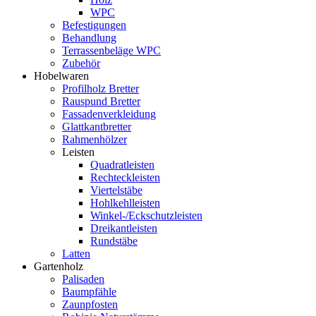
WPC
Befestigungen
Behandlung
Terrassenbeläge WPC
Zubehör
Hobelwaren
Profilholz Bretter
Rauspund Bretter
Fassadenverkleidung
Glattkantbretter
Rahmenhölzer
Leisten
Quadratleisten
Rechteckleisten
Viertelstäbe
Hohlkehlleisten
Winkel-/Eckschutzleisten
Dreikantleisten
Rundstäbe
Latten
Gartenholz
Palisaden
Baumpfähle
Zaunpfosten