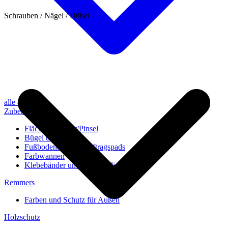
Schrauben / Nägel / Dübel
alle anzeigen
Zubehör
Flächenstreicher/Pinsel
Bügel und Rollen
Fußbodenbürsten/Auftragspads
Farbwannen
Klebebänder und Abdeckvlies
Remmers
Farben und Schutz für Außen
Holzschutz