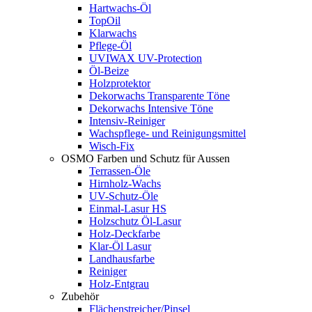
Hartwachs-Öl
TopOil
Klarwachs
Pflege-Öl
UVIWAX UV-Protection
Öl-Beize
Holzprotektor
Dekorwachs Transparente Töne
Dekorwachs Intensive Töne
Intensiv-Reiniger
Wachspflege- und Reinigungsmittel
Wisch-Fix
OSMO Farben und Schutz für Aussen
Terrassen-Öle
Hirnholz-Wachs
UV-Schutz-Öle
Einmal-Lasur HS
Holzschutz Öl-Lasur
Holz-Deckfarbe
Klar-Öl Lasur
Landhausfarbe
Reiniger
Holz-Entgrau
Zubehör
Flächenstreicher/Pinsel