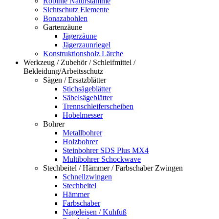
Robinie Naturstämme
Sichtschutz Elemente
Bonazabohlen
Gartenzäune
Jägerzäune
Jägerzaunriegel
Konstruktionsholz Lärche
Werkzeug / Zubehör / Schleifmittel /
Bekleidung/Arbeitsschutz
Sägen / Ersatzblätter
Stichsägeblätter
Säbelsägeblätter
Trennschleiferscheiben
Hobelmesser
Bohrer
Metallbohrer
Holzbohrer
Steinbohrer SDS Plus MX4
Multibohrer Schockwave
Stechbeitel / Hämmer / Farbschaber Zwingen
Schnellzwingen
Stechbeitel
Hämmer
Farbschaber
Nageleisen / Kuhfuß