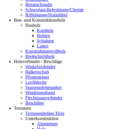
Betonschraube
Schwerlast-Befestigung/Chemie
Riffelstange/Holzdübel
Bau- und Konstruktionsholz
Bauholz
Kantholz
Bohlen
Schalung
Latten
Konstruktionsvollholz
Brettschichtholz
Holzverbinder / Beschläge
Winkelverbinder
Balkenschuh
Pfostenträger
Lochbleche
Sparrenpfettenanker
Windrispenband
Flechtzaunverbinder
Beschläge
Terrassen
Terrassenbeläge Holz
Unterkonstruktion
Aluminium
Holz