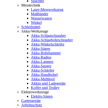
Spachtel
Messtechnik
Laser-Messwerkzeug
Maßbänder
Wasserwagen
Winkel
Schleifmittel
Akku-Werkzeuge
Akku-Schlagschrauber
Akku-Schlagbohrschrauber
Akku-Winkelschleifer
Akku-Sägen
Akku-Bohrhammer
Akku-Radios
Akku-Lampen
Akku-Sauger
Akku-Schleifer
Akku-Handhobel
Akku-Multitool
Akkus und Ladegeräte
Koffer und Trolley
Elektrowerkzeuge
Elektro-Sägen
Gartengeräte
Arbeitsschutz