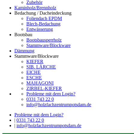
Zubehör
Kaminholz/Brennholz
Bedachung / Dacheindeckung
Foliendach EPDM
Blech-Bedachung
Entwässerung
Bootsbau
Bootsbausperrholz
Stammware/Blockware
Dämmung
Stammware/Blockware
KIEFER
SIB. LÄRCHE
EICHE
ESCHE
MAHAGONI
ZIRBEL-KIEFER
Probleme mit dem Login?
0331 743 22 0
info@holzfachzentrumpotsdam.de
Probleme mit dem Login?
|
0331 743 22 0
|
info@holzfachzentrumpotsdam.de