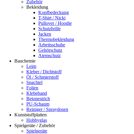
Zubehör
Bekleidung
Kopfbedeckung
T-Shirt / Nicki
Pullover / Hoodie
Schutzbrille
Jacken
Thermobekleidung
Arbeitsschuhe
Gehörschutz
Atemschutz
Bauchemie
Leim
Kleber / Dichtstoff
Öl / Schmierstoff
Spachtel
Folien
Klebeband
Betonestrich
PU-Schaum
Reiniger / Spraydosen
Kunststoffplatten
Hobbyglas
Spielgeräte / Zubehör
Spielgeräte