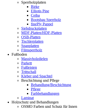
Sperrholzplatten
Birke
Elliotis Pine
Ceiba
Bootsbau Sperrholz
finePly Pappel
Siebdruckplatten
MDF-Platten/HDF-Platten
OSB-Platten
Tischlerplatten
Spanplatten
Filmsperrholz
Fußboden
Massivholzdielen
Parkett
Fußleisten
Trittschall
Kleber und Spachtel
Beschichtung und Pflege
Behandlung/Beschichtung
Pflege
Farbbehandlungen
Laminat
Holzschutz und Behandlungen
OSMO Farben und Schutz für Innen