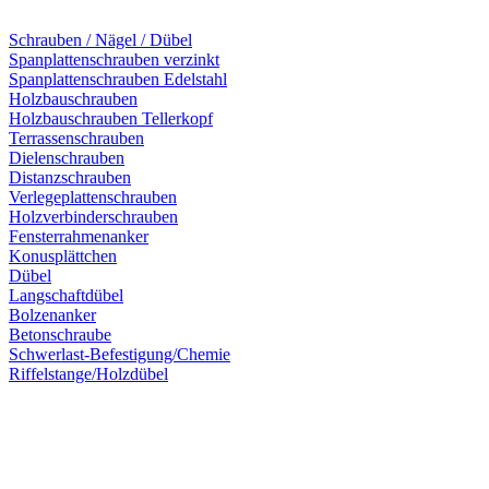
Schrauben / Nägel / Dübel
Spanplattenschrauben verzinkt
Spanplattenschrauben Edelstahl
Holzbauschrauben
Holzbauschrauben Tellerkopf
Terrassenschrauben
Dielenschrauben
Distanzschrauben
Verlegeplattenschrauben
Holzverbinderschrauben
Fensterrahmenanker
Konusplättchen
Dübel
Langschaftdübel
Bolzenanker
Betonschraube
Schwerlast-Befestigung/Chemie
Riffelstange/Holzdübel