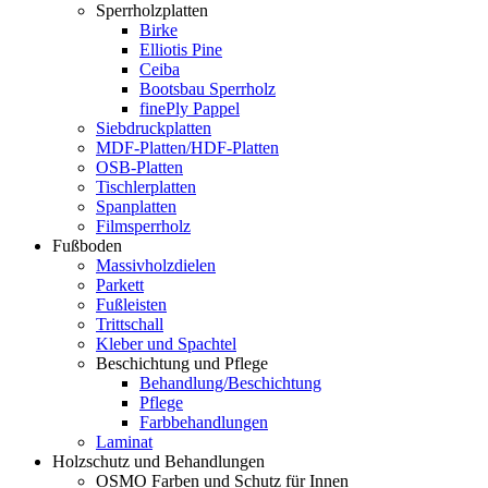
Sperrholzplatten
Birke
Elliotis Pine
Ceiba
Bootsbau Sperrholz
finePly Pappel
Siebdruckplatten
MDF-Platten/HDF-Platten
OSB-Platten
Tischlerplatten
Spanplatten
Filmsperrholz
Fußboden
Massivholzdielen
Parkett
Fußleisten
Trittschall
Kleber und Spachtel
Beschichtung und Pflege
Behandlung/Beschichtung
Pflege
Farbbehandlungen
Laminat
Holzschutz und Behandlungen
OSMO Farben und Schutz für Innen