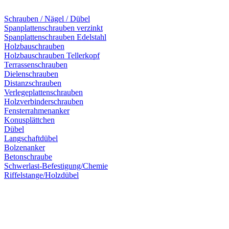
Schrauben / Nägel / Dübel
Spanplattenschrauben verzinkt
Spanplattenschrauben Edelstahl
Holzbauschrauben
Holzbauschrauben Tellerkopf
Terrassenschrauben
Dielenschrauben
Distanzschrauben
Verlegeplattenschrauben
Holzverbinderschrauben
Fensterrahmenanker
Konusplättchen
Dübel
Langschaftdübel
Bolzenanker
Betonschraube
Schwerlast-Befestigung/Chemie
Riffelstange/Holzdübel