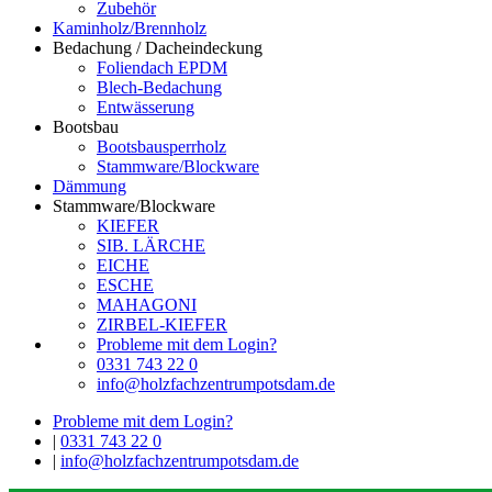
Zubehör
Kaminholz/Brennholz
Bedachung / Dacheindeckung
Foliendach EPDM
Blech-Bedachung
Entwässerung
Bootsbau
Bootsbausperrholz
Stammware/Blockware
Dämmung
Stammware/Blockware
KIEFER
SIB. LÄRCHE
EICHE
ESCHE
MAHAGONI
ZIRBEL-KIEFER
Probleme mit dem Login?
0331 743 22 0
info@holzfachzentrumpotsdam.de
Probleme mit dem Login?
|
0331 743 22 0
|
info@holzfachzentrumpotsdam.de