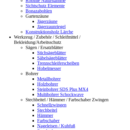
Robinie Naturstämme
Sichtschutz Elemente
Bonazabohlen
Gartenzäune
Jägerzäune
Jägerzaunriegel
Konstruktionsholz Lärche
Werkzeug / Zubehör / Schleifmittel /
Bekleidung/Arbeitsschutz
Sägen / Ersatzblätter
Stichsägeblätter
Säbelsägeblätter
Trennschleiferscheiben
Hobelmesser
Bohrer
Metallbohrer
Holzbohrer
Steinbohrer SDS Plus MX4
Multibohrer Schockwave
Stechbeitel / Hämmer / Farbschaber Zwingen
Schnellzwingen
Stechbeitel
Hämmer
Farbschaber
Nageleisen / Kuhfuß