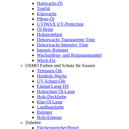
Hartwachs-Öl
TopOil
Klarwachs
Pflege-Öl
UVIWAX UV-Protection
Öl-Beize
Holzprotektor
Dekorwachs Transparente Töne
Dekorwachs Intensive Töne
Intensiv-Reiniger
Wachspflege- und Reinigungsmittel
Wisch-Fix
OSMO Farben und Schutz für Aussen
Terrassen-Öle
Hirnholz-Wachs
UV-Schutz-Öle
Einmal-Lasur HS
Holzschutz Öl-Lasur
Holz-Deckfarbe
Klar-Öl Lasur
Landhausfarbe
Reiniger
Holz-Entgrau
Zubehör
Flächenstreicher/Pinsel