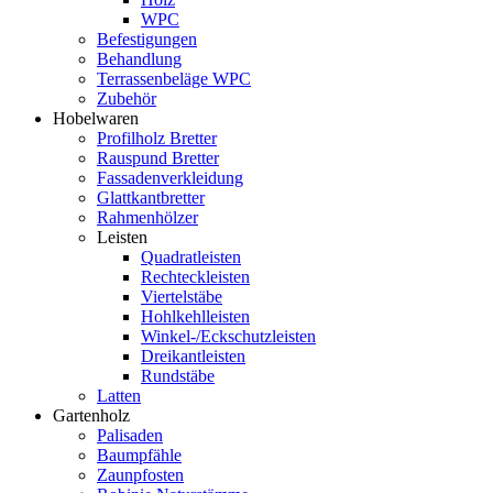
WPC
Befestigungen
Behandlung
Terrassenbeläge WPC
Zubehör
Hobelwaren
Profilholz Bretter
Rauspund Bretter
Fassadenverkleidung
Glattkantbretter
Rahmenhölzer
Leisten
Quadratleisten
Rechteckleisten
Viertelstäbe
Hohlkehlleisten
Winkel-/Eckschutzleisten
Dreikantleisten
Rundstäbe
Latten
Gartenholz
Palisaden
Baumpfähle
Zaunpfosten