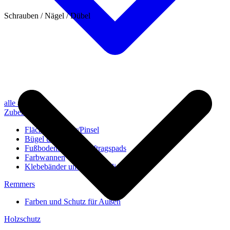
Schrauben / Nägel / Dübel
alle anzeigen
Zubehör
Flächenstreicher/Pinsel
Bügel und Rollen
Fußbodenbürsten/Auftragspads
Farbwannen
Klebebänder und Abdeckvlies
Remmers
Farben und Schutz für Außen
Holzschutz