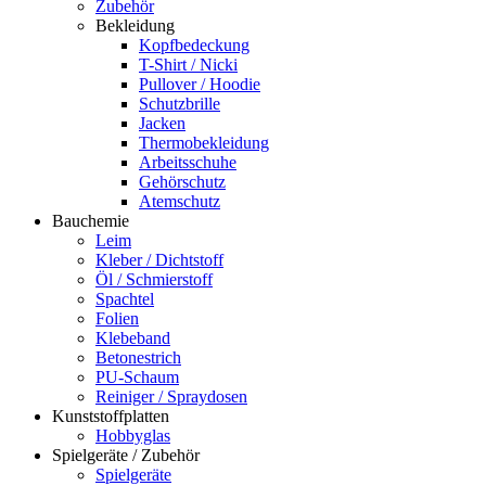
Zubehör
Bekleidung
Kopfbedeckung
T-Shirt / Nicki
Pullover / Hoodie
Schutzbrille
Jacken
Thermobekleidung
Arbeitsschuhe
Gehörschutz
Atemschutz
Bauchemie
Leim
Kleber / Dichtstoff
Öl / Schmierstoff
Spachtel
Folien
Klebeband
Betonestrich
PU-Schaum
Reiniger / Spraydosen
Kunststoffplatten
Hobbyglas
Spielgeräte / Zubehör
Spielgeräte