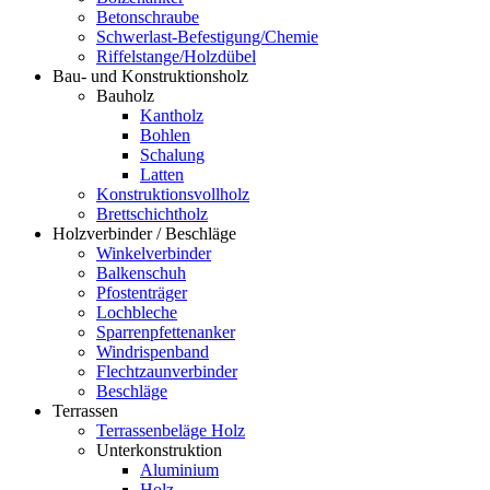
Betonschraube
Schwerlast-Befestigung/Chemie
Riffelstange/Holzdübel
Bau- und Konstruktionsholz
Bauholz
Kantholz
Bohlen
Schalung
Latten
Konstruktionsvollholz
Brettschichtholz
Holzverbinder / Beschläge
Winkelverbinder
Balkenschuh
Pfostenträger
Lochbleche
Sparrenpfettenanker
Windrispenband
Flechtzaunverbinder
Beschläge
Terrassen
Terrassenbeläge Holz
Unterkonstruktion
Aluminium
Holz