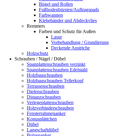
Bügel und Rollen
Fußbodenbürsten/Auftragspads
Farbwannen
Klebebänder und Abdeckvlies
Remmers
Farben und Schutz für Außen
Lasur
Vorbehandlung / Grundierung
Deckende Anstriche
Holzschutz
Schrauben / Nägel / Dübel
Spanplattenschrauben verzinkt
Spanplattenschrauben Edelstahl
Holzbauschrauben
Holzbauschrauben Tellerkopf
Terrassenschrauben
Dielenschrauben
Distanzschrauben
Verlegeplattenschrauben
Holzverbinderschrauben
Fensterrahmenanker
Konusplättchen
Dübel
Langschaftdübel
Bolzenanker