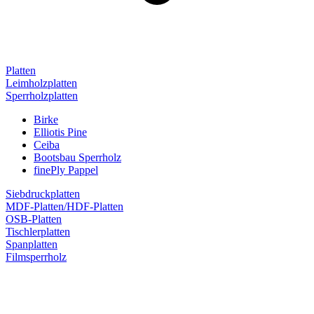
Platten
Leimholzplatten
Sperrholzplatten
Birke
Elliotis Pine
Ceiba
Bootsbau Sperrholz
finePly Pappel
Siebdruckplatten
MDF-Platten/HDF-Platten
OSB-Platten
Tischlerplatten
Spanplatten
Filmsperrholz