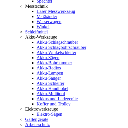
Spachtel
Messtechnik
Laser-Messwerkzeug
Maßbänder
Wasserwagen
Winkel
Schleifmittel
Akku-Werkzeuge
Akku-Schlagschrauber
Akku-Schlagbohrschrauber
Akku-Winkelschleifer
Akku-Sägen
Akku-Bohrhammer
Akku-Radios
Akku-Lampen
Akku-Sauger
Akku-Schleifer
Akku-Handhobel
Akku-Multitool
Akkus und Ladegeräte
Koffer und Trolley
Elektrowerkzeuge
Elektro-Sägen
Gartengeräte
Arbeitsschutz