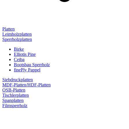
Platten
Leimholzplatten
Sperrholzplatten
Birke
Elliotis Pine
Ceiba
Bootsbau Sperrholz
finePly Pappel
Siebdruckplatten
MDF-Platten/HDF-Platten
OSB-Platten
Tischlerplatten
Spanplatten
Filmsperrholz