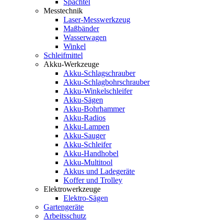
Spachtel
Messtechnik
Laser-Messwerkzeug
Maßbänder
Wasserwagen
Winkel
Schleifmittel
Akku-Werkzeuge
Akku-Schlagschrauber
Akku-Schlagbohrschrauber
Akku-Winkelschleifer
Akku-Sägen
Akku-Bohrhammer
Akku-Radios
Akku-Lampen
Akku-Sauger
Akku-Schleifer
Akku-Handhobel
Akku-Multitool
Akkus und Ladegeräte
Koffer und Trolley
Elektrowerkzeuge
Elektro-Sägen
Gartengeräte
Arbeitsschutz