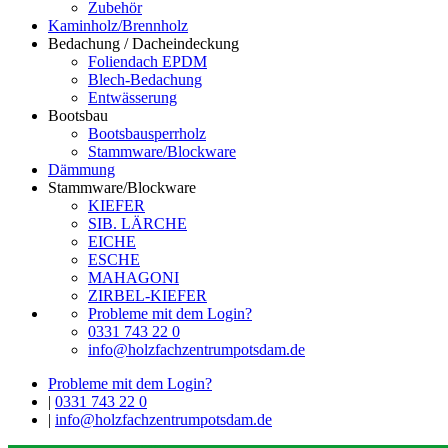
Zubehör
Kaminholz/Brennholz
Bedachung / Dacheindeckung
Foliendach EPDM
Blech-Bedachung
Entwässerung
Bootsbau
Bootsbausperrholz
Stammware/Blockware
Dämmung
Stammware/Blockware
KIEFER
SIB. LÄRCHE
EICHE
ESCHE
MAHAGONI
ZIRBEL-KIEFER
Probleme mit dem Login?
0331 743 22 0
info@holzfachzentrumpotsdam.de
Probleme mit dem Login?
|
0331 743 22 0
|
info@holzfachzentrumpotsdam.de