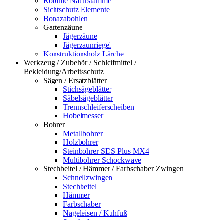
Robinie Naturstämme
Sichtschutz Elemente
Bonazabohlen
Gartenzäune
Jägerzäune
Jägerzaunriegel
Konstruktionsholz Lärche
Werkzeug / Zubehör / Schleifmittel /
Bekleidung/Arbeitsschutz
Sägen / Ersatzblätter
Stichsägeblätter
Säbelsägeblätter
Trennschleiferscheiben
Hobelmesser
Bohrer
Metallbohrer
Holzbohrer
Steinbohrer SDS Plus MX4
Multibohrer Schockwave
Stechbeitel / Hämmer / Farbschaber Zwingen
Schnellzwingen
Stechbeitel
Hämmer
Farbschaber
Nageleisen / Kuhfuß