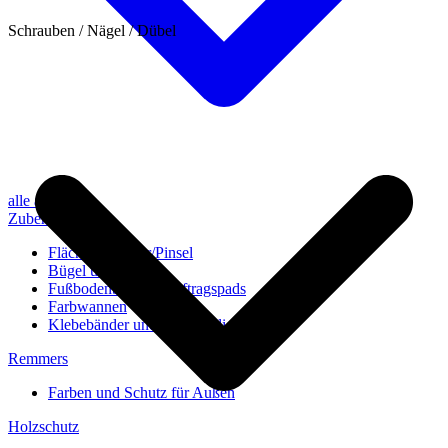
Schrauben / Nägel / Dübel
alle anzeigen
Zubehör
Flächenstreicher/Pinsel
Bügel und Rollen
Fußbodenbürsten/Auftragspads
Farbwannen
Klebebänder und Abdeckvlies
Remmers
Farben und Schutz für Außen
Holzschutz