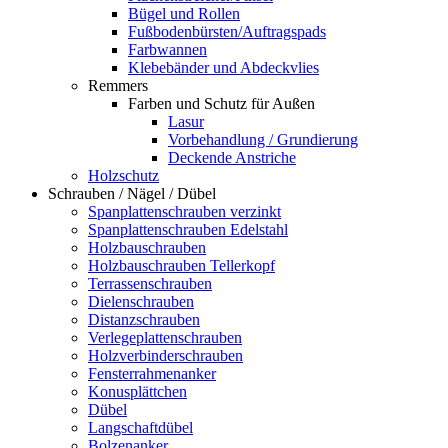
Bügel und Rollen
Fußbodenbürsten/Auftragspads
Farbwannen
Klebebänder und Abdeckvlies
Remmers
Farben und Schutz für Außen
Lasur
Vorbehandlung / Grundierung
Deckende Anstriche
Holzschutz
Schrauben / Nägel / Dübel
Spanplattenschrauben verzinkt
Spanplattenschrauben Edelstahl
Holzbauschrauben
Holzbauschrauben Tellerkopf
Terrassenschrauben
Dielenschrauben
Distanzschrauben
Verlegeplattenschrauben
Holzverbinderschrauben
Fensterrahmenanker
Konusplättchen
Dübel
Langschaftdübel
Bolzenanker