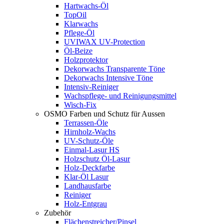
Hartwachs-Öl
TopOil
Klarwachs
Pflege-Öl
UVIWAX UV-Protection
Öl-Beize
Holzprotektor
Dekorwachs Transparente Töne
Dekorwachs Intensive Töne
Intensiv-Reiniger
Wachspflege- und Reinigungsmittel
Wisch-Fix
OSMO Farben und Schutz für Aussen
Terrassen-Öle
Hirnholz-Wachs
UV-Schutz-Öle
Einmal-Lasur HS
Holzschutz Öl-Lasur
Holz-Deckfarbe
Klar-Öl Lasur
Landhausfarbe
Reiniger
Holz-Entgrau
Zubehör
Flächenstreicher/Pinsel