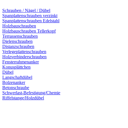
Schrauben / Nägel / Dübel
Spanplattenschrauben verzinkt
Spanplattenschrauben Edelstahl
Holzbauschrauben
Holzbauschrauben Tellerkopf
Terrassenschrauben
Dielenschrauben
Distanzschrauben
Verlegeplattenschrauben
Holzverbinderschrauben
Fensterrahmenanker
Konusplättchen
Dübel
Langschaftdübel
Bolzenanker
Betonschraube
Schwerlast-Befestigung/Chemie
Riffelstange/Holzdübel