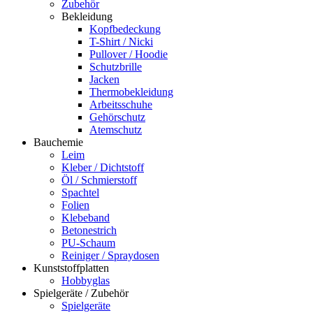
Zubehör
Bekleidung
Kopfbedeckung
T-Shirt / Nicki
Pullover / Hoodie
Schutzbrille
Jacken
Thermobekleidung
Arbeitsschuhe
Gehörschutz
Atemschutz
Bauchemie
Leim
Kleber / Dichtstoff
Öl / Schmierstoff
Spachtel
Folien
Klebeband
Betonestrich
PU-Schaum
Reiniger / Spraydosen
Kunststoffplatten
Hobbyglas
Spielgeräte / Zubehör
Spielgeräte