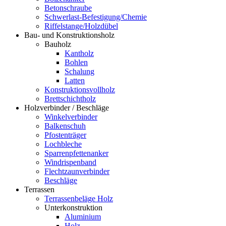
Betonschraube
Schwerlast-Befestigung/Chemie
Riffelstange/Holzdübel
Bau- und Konstruktionsholz
Bauholz
Kantholz
Bohlen
Schalung
Latten
Konstruktionsvollholz
Brettschichtholz
Holzverbinder / Beschläge
Winkelverbinder
Balkenschuh
Pfostenträger
Lochbleche
Sparrenpfettenanker
Windrispenband
Flechtzaunverbinder
Beschläge
Terrassen
Terrassenbeläge Holz
Unterkonstruktion
Aluminium
Holz