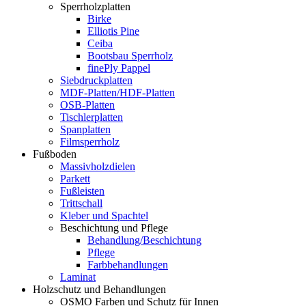
Sperrholzplatten
Birke
Elliotis Pine
Ceiba
Bootsbau Sperrholz
finePly Pappel
Siebdruckplatten
MDF-Platten/HDF-Platten
OSB-Platten
Tischlerplatten
Spanplatten
Filmsperrholz
Fußboden
Massivholzdielen
Parkett
Fußleisten
Trittschall
Kleber und Spachtel
Beschichtung und Pflege
Behandlung/Beschichtung
Pflege
Farbbehandlungen
Laminat
Holzschutz und Behandlungen
OSMO Farben und Schutz für Innen