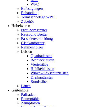
WPC
Befestigungen
Behandlung
Terrassenbeläge WPC
Zubehör
Hobelwaren
Profilholz Bretter
Rauspund Bretter
Fassadenverkleidung
Glattkantbretter
Rahmenhölzer
Leisten
Quadratleisten
Rechteckleisten
Viertelstäbe
Hohlkehlleisten
Winkel-/Eckschutzleisten
Dreikantleisten
Rundstäbe
Latten
Gartenholz
Palisaden
Baumpfähle
Zaunpfosten