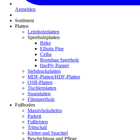
Anmelden
Sortiment
Platten
Leimholzplatten
Sperrholzplatten
Birke
Elliotis Pine
Ceiba
Bootsbau Sperrholz
finePly Pappel
Siebdruckplatten
MDF-Platten/HDF-Platten
OSB-Platten
Tischlerplatten
Spanplatten
Filmsperrholz
Fußboden
Massivholzdielen
Parkett
Fußleisten
Trittschall
Kleber und Spachtel
Beschichtung und Pflege