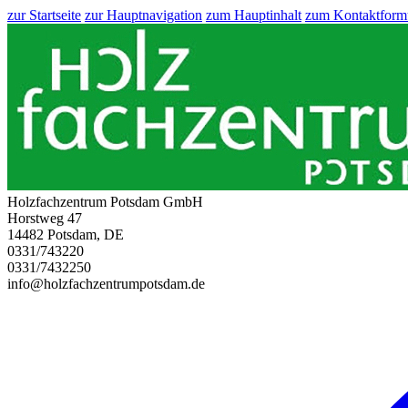
zur Startseite
zur Hauptnavigation
zum Hauptinhalt
zum Kontaktform
Holzfachzentrum Potsdam GmbH
Horstweg 47
14482 Potsdam, DE
0331/743220
0331/7432250
info@holzfachzentrumpotsdam.de