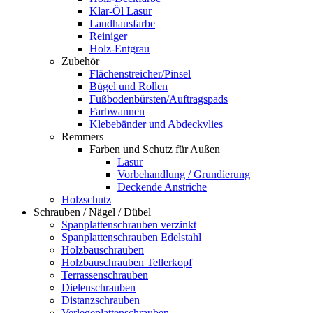
Klar-Öl Lasur
Landhausfarbe
Reiniger
Holz-Entgrau
Zubehör
Flächenstreicher/Pinsel
Bügel und Rollen
Fußbodenbürsten/Auftragspads
Farbwannen
Klebebänder und Abdeckvlies
Remmers
Farben und Schutz für Außen
Lasur
Vorbehandlung / Grundierung
Deckende Anstriche
Holzschutz
Schrauben / Nägel / Dübel
Spanplattenschrauben verzinkt
Spanplattenschrauben Edelstahl
Holzbauschrauben
Holzbauschrauben Tellerkopf
Terrassenschrauben
Dielenschrauben
Distanzschrauben
Verlegeplattenschrauben