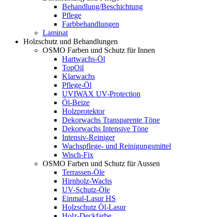
Behandlung/Beschichtung
Pflege
Farbbehandlungen
Laminat
Holzschutz und Behandlungen
OSMO Farben und Schutz für Innen
Hartwachs-Öl
TopOil
Klarwachs
Pflege-Öl
UVIWAX UV-Protection
Öl-Beize
Holzprotektor
Dekorwachs Transparente Töne
Dekorwachs Intensive Töne
Intensiv-Reiniger
Wachspflege- und Reinigungsmittel
Wisch-Fix
OSMO Farben und Schutz für Aussen
Terrassen-Öle
Hirnholz-Wachs
UV-Schutz-Öle
Einmal-Lasur HS
Holzschutz Öl-Lasur
Holz-Deckfarbe