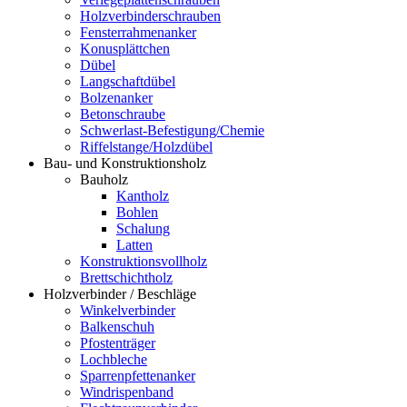
Holzverbinderschrauben
Fensterrahmenanker
Konusplättchen
Dübel
Langschaftdübel
Bolzenanker
Betonschraube
Schwerlast-Befestigung/Chemie
Riffelstange/Holzdübel
Bau- und Konstruktionsholz
Bauholz
Kantholz
Bohlen
Schalung
Latten
Konstruktionsvollholz
Brettschichtholz
Holzverbinder / Beschläge
Winkelverbinder
Balkenschuh
Pfostenträger
Lochbleche
Sparrenpfettenanker
Windrispenband