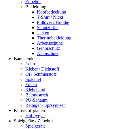
Zubehör
Bekleidung
Kopfbedeckung
T-Shirt / Nicki
Pullover / Hoodie
Schutzbrille
Jacken
Thermobekleidung
Arbeitsschuhe
Gehörschutz
Atemschutz
Bauchemie
Leim
Kleber / Dichtstoff
Öl / Schmierstoff
Spachtel
Folien
Klebeband
Betonestrich
PU-Schaum
Reiniger / Spraydosen
Kunststoffplatten
Hobbyglas
Spielgeräte / Zubehör
Spielgeräte