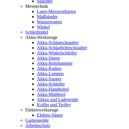
Spachtel
Messtechnik
Laser-Messwerkzeug
Maßbänder
Wasserwagen
Winkel
Schleifmittel
Akku-Werkzeuge
Akku-Schlagschrauber
Akku-Schlagbohrschrauber
Akku-Winkelschleifer
Akku-Sägen
Akku-Bohrhammer
Akku-Radios
Akku-Lampen
Akku-Sauger
Akku-Schleifer
Akku-Handhobel
Akku-Multitool
Akkus und Ladegeräte
Koffer und Trolley
Elektrowerkzeuge
Elektro-Sägen
Gartengeräte
Arbeitsschutz