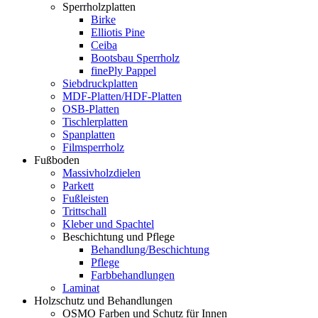
Sperrholzplatten
Birke
Elliotis Pine
Ceiba
Bootsbau Sperrholz
finePly Pappel
Siebdruckplatten
MDF-Platten/HDF-Platten
OSB-Platten
Tischlerplatten
Spanplatten
Filmsperrholz
Fußboden
Massivholzdielen
Parkett
Fußleisten
Trittschall
Kleber und Spachtel
Beschichtung und Pflege
Behandlung/Beschichtung
Pflege
Farbbehandlungen
Laminat
Holzschutz und Behandlungen
OSMO Farben und Schutz für Innen