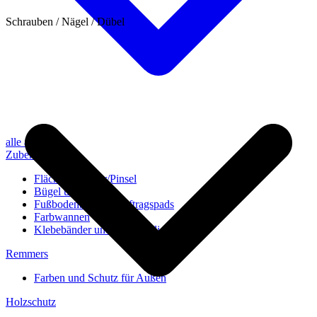
Schrauben / Nägel / Dübel
alle anzeigen
Zubehör
Flächenstreicher/Pinsel
Bügel und Rollen
Fußbodenbürsten/Auftragspads
Farbwannen
Klebebänder und Abdeckvlies
Remmers
Farben und Schutz für Außen
Holzschutz