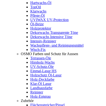
Hartwachs-Öl
TopOil
Klarwachs
Pflege-Öl
UVIWAX UV-Protection
Öl-Beize
Holzprotektor
Dekorwachs Transparente Töne
Dekorwachs Intensive Töne
Intensiv-Reiniger
Wachspflege- und Reinigungsmittel
Wisch-Fix
OSMO Farben und Schutz für Aussen
Terrassen-Öle
Hirnholz-Wachs
UV-Schutz-Öle
Einmal-Lasur HS
Holzschutz Öl-Lasur
Holz-Deckfarbe
Klar-Öl Lasur
Landhausfarbe
Reiniger
Holz-Entgrau
Zubehör
Flächenstreicher/Pinsel