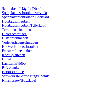
Schrauben / Nägel / Dübel
Spanplattenschrauben verzinkt
Spanplattenschrauben Edelstahl
Holzbauschrauben
Holzbauschrauben Tellerkopf
Terrassenschrauben
Dielenschrauben
Distanzschrauben
Verlegeplattenschrauben
Holzverbinderschrauben
Fensterrahmenanker
Konusplättchen
Dübel
Langschaftdübel
Bolzenanker
Betonschraube
Schwerlast-Befestigung/Chemie
Riffelstange/Holzdübel