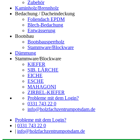
Zubehör
Kaminholz/Brennholz
Bedachung / Dacheindeckung
Foliendach EPDM
Blech-Bedachung
Entwässerung
Bootsbau
Bootsbausperrholz
Stammware/Blockware
Dämmung
Stammware/Blockware
KIEFER
SIB. LÄRCHE
EICHE
ESCHE
MAHAGONI
ZIRBEL-KIEFER
Probleme mit dem Login?
0331 743 22 0
info@holzfachzentrumpotsdam.de
Probleme mit dem Login?
|
0331 743 22 0
|
info@holzfachzentrumpotsdam.de