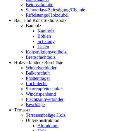
Betonschraube
Schwerlast-Befestigung/Chemie
Riffelstange/Holzdübel
Bau- und Konstruktionsholz
Bauholz
Kantholz
Bohlen
Schalung
Latten
Konstruktionsvollholz
Brettschichtholz
Holzverbinder / Beschläge
Winkelverbinder
Balkenschuh
Pfostenträger
Lochbleche
Sparrenpfettenanker
Windrispenband
Flechtzaunverbinder
Beschläge
Terrassen
Terrassenbeläge Holz
Unterkonstruktion
Aluminium
Holz