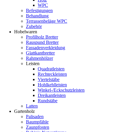
WPC
Befestigungen
Behandlung
Terrassenbeläge WPC
Zubehör
Hobelwaren
Profilholz Bretter
Rauspund Bretter
Fassadenverkleidung
Glattkantbretter
Rahmenhölzer
Leisten
Quadratleisten
Rechteckleisten
Viertelstäbe
Hohlkehlleisten
Winkel-/Eckschutzleisten
Dreikantleisten
Rundstäbe
Latten
Gartenholz
Palisaden
Baumpfähle
Zaunpfosten