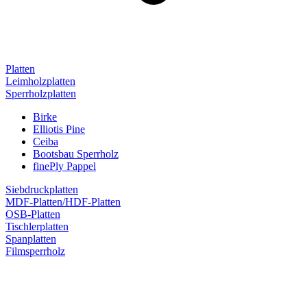
Platten
Leimholzplatten
Sperrholzplatten
Birke
Elliotis Pine
Ceiba
Bootsbau Sperrholz
finePly Pappel
Siebdruckplatten
MDF-Platten/HDF-Platten
OSB-Platten
Tischlerplatten
Spanplatten
Filmsperrholz