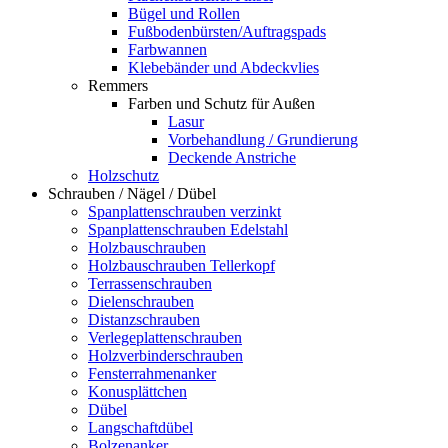
Bügel und Rollen
Fußbodenbürsten/Auftragspads
Farbwannen
Klebebänder und Abdeckvlies
Remmers
Farben und Schutz für Außen
Lasur
Vorbehandlung / Grundierung
Deckende Anstriche
Holzschutz
Schrauben / Nägel / Dübel
Spanplattenschrauben verzinkt
Spanplattenschrauben Edelstahl
Holzbauschrauben
Holzbauschrauben Tellerkopf
Terrassenschrauben
Dielenschrauben
Distanzschrauben
Verlegeplattenschrauben
Holzverbinderschrauben
Fensterrahmenanker
Konusplättchen
Dübel
Langschaftdübel
Bolzenanker