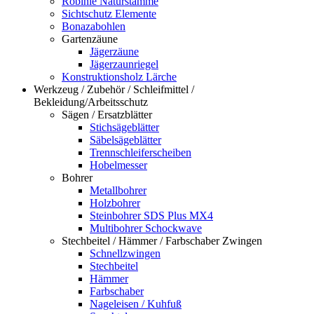
Robinie Naturstämme
Sichtschutz Elemente
Bonazabohlen
Gartenzäune
Jägerzäune
Jägerzaunriegel
Konstruktionsholz Lärche
Werkzeug / Zubehör / Schleifmittel /
Bekleidung/Arbeitsschutz
Sägen / Ersatzblätter
Stichsägeblätter
Säbelsägeblätter
Trennschleiferscheiben
Hobelmesser
Bohrer
Metallbohrer
Holzbohrer
Steinbohrer SDS Plus MX4
Multibohrer Schockwave
Stechbeitel / Hämmer / Farbschaber Zwingen
Schnellzwingen
Stechbeitel
Hämmer
Farbschaber
Nageleisen / Kuhfuß