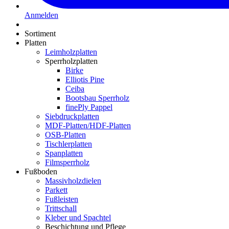
Anmelden
Sortiment
Platten
Leimholzplatten
Sperrholzplatten
Birke
Elliotis Pine
Ceiba
Bootsbau Sperrholz
finePly Pappel
Siebdruckplatten
MDF-Platten/HDF-Platten
OSB-Platten
Tischlerplatten
Spanplatten
Filmsperrholz
Fußboden
Massivholzdielen
Parkett
Fußleisten
Trittschall
Kleber und Spachtel
Beschichtung und Pflege