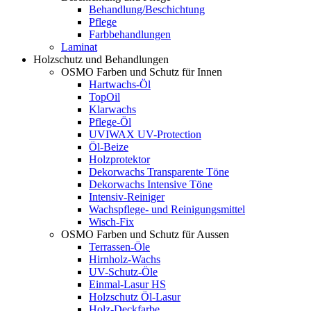
Behandlung/Beschichtung
Pflege
Farbbehandlungen
Laminat
Holzschutz und Behandlungen
OSMO Farben und Schutz für Innen
Hartwachs-Öl
TopOil
Klarwachs
Pflege-Öl
UVIWAX UV-Protection
Öl-Beize
Holzprotektor
Dekorwachs Transparente Töne
Dekorwachs Intensive Töne
Intensiv-Reiniger
Wachspflege- und Reinigungsmittel
Wisch-Fix
OSMO Farben und Schutz für Aussen
Terrassen-Öle
Hirnholz-Wachs
UV-Schutz-Öle
Einmal-Lasur HS
Holzschutz Öl-Lasur
Holz-Deckfarbe