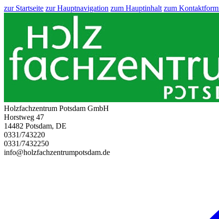
zur Startseite
zur Hauptnavigation
zum Hauptinhalt
zum Kontaktform
Holzfachzentrum Potsdam GmbH
Horstweg 47
14482 Potsdam, DE
0331/743220
0331/7432250
info@holzfachzentrumpotsdam.de