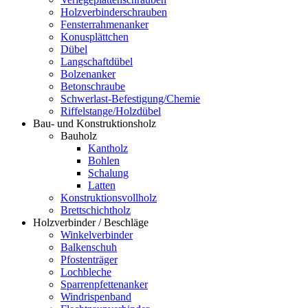
Holzverbinderschrauben
Fensterrahmenanker
Konusplättchen
Dübel
Langschaftdübel
Bolzenanker
Betonschraube
Schwerlast-Befestigung/Chemie
Riffelstange/Holzdübel
Bau- und Konstruktionsholz
Bauholz
Kantholz
Bohlen
Schalung
Latten
Konstruktionsvollholz
Brettschichtholz
Holzverbinder / Beschläge
Winkelverbinder
Balkenschuh
Pfostenträger
Lochbleche
Sparrenpfettenanker
Windrispenband