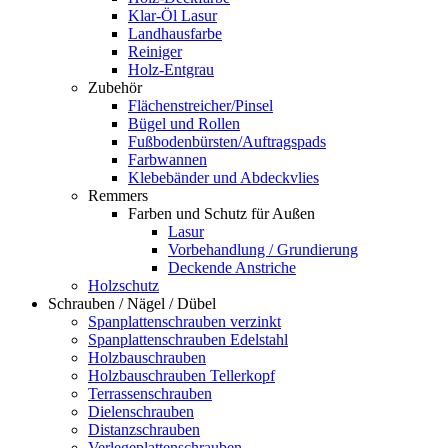
Klar-Öl Lasur
Landhausfarbe
Reiniger
Holz-Entgrau
Zubehör
Flächenstreicher/Pinsel
Bügel und Rollen
Fußbodenbürsten/Auftragspads
Farbwannen
Klebebänder und Abdeckvlies
Remmers
Farben und Schutz für Außen
Lasur
Vorbehandlung / Grundierung
Deckende Anstriche
Holzschutz
Schrauben / Nägel / Dübel
Spanplattenschrauben verzinkt
Spanplattenschrauben Edelstahl
Holzbauschrauben
Holzbauschrauben Tellerkopf
Terrassenschrauben
Dielenschrauben
Distanzschrauben
Verlegeplattenschrauben