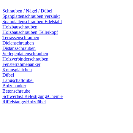
Schrauben / Nägel / Dübel
Spanplattenschrauben verzinkt
Spanplattenschrauben Edelstahl
Holzbauschrauben
Holzbauschrauben Tellerkopf
Terrassenschrauben
Dielenschrauben
Distanzschrauben
Verlegeplattenschrauben
Holzverbinderschrauben
Fensterrahmenanker
Konusplättchen
Dübel
Langschaftdübel
Bolzenanker
Betonschraube
Schwerlast-Befestigung/Chemie
Riffelstange/Holzdübel