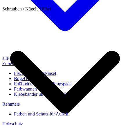
Schrauben / Nägel / Dübel
alle anzeigen
Zubehör
Flächenstreicher/Pinsel
Bügel und Rollen
Fußbodenbürsten/Auftragspads
Farbwannen
Klebebänder und Abdeckvlies
Remmers
Farben und Schutz für Außen
Holzschutz