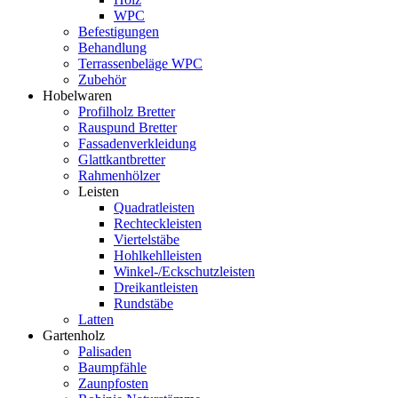
WPC
Befestigungen
Behandlung
Terrassenbeläge WPC
Zubehör
Hobelwaren
Profilholz Bretter
Rauspund Bretter
Fassadenverkleidung
Glattkantbretter
Rahmenhölzer
Leisten
Quadratleisten
Rechteckleisten
Viertelstäbe
Hohlkehlleisten
Winkel-/Eckschutzleisten
Dreikantleisten
Rundstäbe
Latten
Gartenholz
Palisaden
Baumpfähle
Zaunpfosten