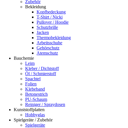
Zubehör
Bekleidung
Kopfbedeckung
T-Shirt / Nicki
Pullover / Hoodie
Schutzbrille
Jacken
Thermobekleidung
Arbeitsschuhe
Gehörschutz
Atemschutz
Bauchemie
Leim
Kleber / Dichtstoff
Öl / Schmierstoff
Spachtel
Folien
Klebeband
Betonestrich
PU-Schaum
Reiniger / Spraydosen
Kunststoffplatten
Hobbyglas
Spielgeräte / Zubehör
Spielgeräte