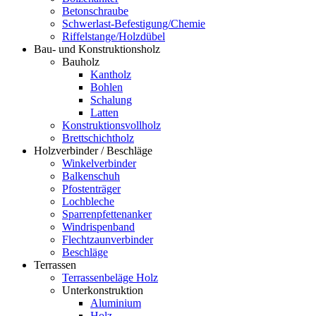
Betonschraube
Schwerlast-Befestigung/Chemie
Riffelstange/Holzdübel
Bau- und Konstruktionsholz
Bauholz
Kantholz
Bohlen
Schalung
Latten
Konstruktionsvollholz
Brettschichtholz
Holzverbinder / Beschläge
Winkelverbinder
Balkenschuh
Pfostenträger
Lochbleche
Sparrenpfettenanker
Windrispenband
Flechtzaunverbinder
Beschläge
Terrassen
Terrassenbeläge Holz
Unterkonstruktion
Aluminium
Holz