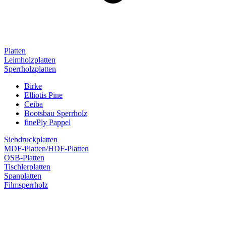
Platten
Leimholzplatten
Sperrholzplatten
Birke
Elliotis Pine
Ceiba
Bootsbau Sperrholz
finePly Pappel
Siebdruckplatten
MDF-Platten/HDF-Platten
OSB-Platten
Tischlerplatten
Spanplatten
Filmsperrholz