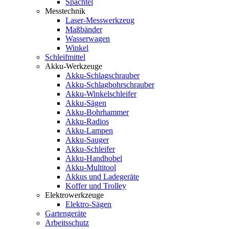
Spachtel
Messtechnik
Laser-Messwerkzeug
Maßbänder
Wasserwagen
Winkel
Schleifmittel
Akku-Werkzeuge
Akku-Schlagschrauber
Akku-Schlagbohrschrauber
Akku-Winkelschleifer
Akku-Sägen
Akku-Bohrhammer
Akku-Radios
Akku-Lampen
Akku-Sauger
Akku-Schleifer
Akku-Handhobel
Akku-Multitool
Akkus und Ladegeräte
Koffer und Trolley
Elektrowerkzeuge
Elektro-Sägen
Gartengeräte
Arbeitsschutz