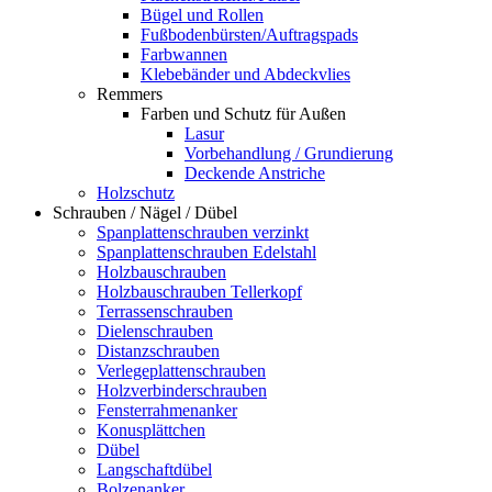
Bügel und Rollen
Fußbodenbürsten/Auftragspads
Farbwannen
Klebebänder und Abdeckvlies
Remmers
Farben und Schutz für Außen
Lasur
Vorbehandlung / Grundierung
Deckende Anstriche
Holzschutz
Schrauben / Nägel / Dübel
Spanplattenschrauben verzinkt
Spanplattenschrauben Edelstahl
Holzbauschrauben
Holzbauschrauben Tellerkopf
Terrassenschrauben
Dielenschrauben
Distanzschrauben
Verlegeplattenschrauben
Holzverbinderschrauben
Fensterrahmenanker
Konusplättchen
Dübel
Langschaftdübel
Bolzenanker