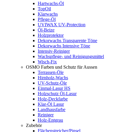
Hartwachs-Öl
TopOil
Klarwachs
Pflege-Öl
UVIWAX UV-Protection
Öl-Beize
Holzprotektor
Dekorwachs Transparente Töne
Dekorwachs Intensive Töne
Intensiv-Reiniger
Wachspflege- und Reinigungsmittel
Wisch-Fix
OSMO Farben und Schutz für Aussen
Terrassen-Öle
Hirnholz-Wachs
UV-Schutz-Öle
Einmal-Lasur HS
Holzschutz Öl-Lasur
Holz-Deckfarbe
Klar-Öl Lasur
Landhausfarbe
Reiniger
Holz-Entgrau
Zubehör
Flächenstreicher/Pinsel