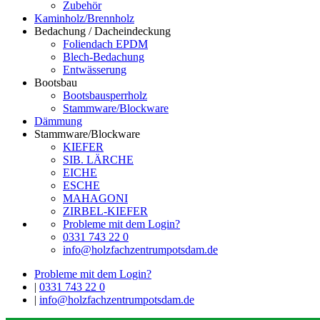
Zubehör
Kaminholz/Brennholz
Bedachung / Dacheindeckung
Foliendach EPDM
Blech-Bedachung
Entwässerung
Bootsbau
Bootsbausperrholz
Stammware/Blockware
Dämmung
Stammware/Blockware
KIEFER
SIB. LÄRCHE
EICHE
ESCHE
MAHAGONI
ZIRBEL-KIEFER
Probleme mit dem Login?
0331 743 22 0
info@holzfachzentrumpotsdam.de
Probleme mit dem Login?
|
0331 743 22 0
|
info@holzfachzentrumpotsdam.de