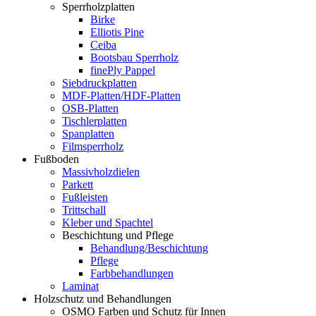
Sperrholzplatten
Birke
Elliotis Pine
Ceiba
Bootsbau Sperrholz
finePly Pappel
Siebdruckplatten
MDF-Platten/HDF-Platten
OSB-Platten
Tischlerplatten
Spanplatten
Filmsperrholz
Fußboden
Massivholzdielen
Parkett
Fußleisten
Trittschall
Kleber und Spachtel
Beschichtung und Pflege
Behandlung/Beschichtung
Pflege
Farbbehandlungen
Laminat
Holzschutz und Behandlungen
OSMO Farben und Schutz für Innen