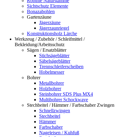
Robinie Naturstämme
Sichtschutz Elemente
Bonazabohlen
Gartenzäune
Jägerzäune
Jägerzaunriegel
Konstruktionsholz Lärche
Werkzeug / Zubehör / Schleifmittel /
Bekleidung/Arbeitsschutz
Sägen / Ersatzblätter
Stichsägeblätter
Säbelsägeblätter
Trennschleiferscheiben
Hobelmesser
Bohrer
Metallbohrer
Holzbohrer
Steinbohrer SDS Plus MX4
Multibohrer Schockwave
Stechbeitel / Hämmer / Farbschaber Zwingen
Schnellzwingen
Stechbeitel
Hämmer
Farbschaber
Nageleisen / Kuhfuß