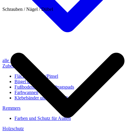
Schrauben / Nägel / Dübel
alle anzeigen
Zubehör
Flächenstreicher/Pinsel
Bügel und Rollen
Fußbodenbürsten/Auftragspads
Farbwannen
Klebebänder und Abdeckvlies
Remmers
Farben und Schutz für Außen
Holzschutz