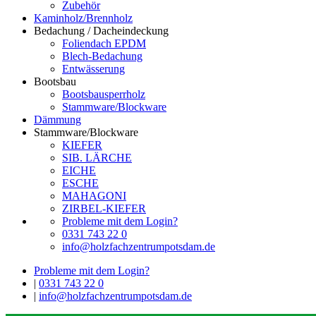
Zubehör
Kaminholz/Brennholz
Bedachung / Dacheindeckung
Foliendach EPDM
Blech-Bedachung
Entwässerung
Bootsbau
Bootsbausperrholz
Stammware/Blockware
Dämmung
Stammware/Blockware
KIEFER
SIB. LÄRCHE
EICHE
ESCHE
MAHAGONI
ZIRBEL-KIEFER
Probleme mit dem Login?
0331 743 22 0
info@holzfachzentrumpotsdam.de
Probleme mit dem Login?
|
0331 743 22 0
|
info@holzfachzentrumpotsdam.de