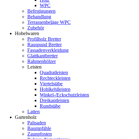
WPC
Befestigungen
Behandlung
Terrassenbeläge WPC
Zubehör
Hobelwaren
Profilholz Bretter
Rauspund Bretter
Fassadenverkleidung
Glattkantbretter
Rahmenhölzer
Leisten
Quadratleisten
Rechteckleisten
Viertelstäbe
Hohlkehlleisten
Winkel-/Eckschutzleisten
Dreikantleisten
Rundstäbe
Latten
Gartenholz
Palisaden
Baumpfähle
Zaunpfosten