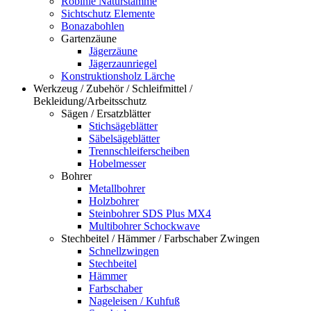
Robinie Naturstämme
Sichtschutz Elemente
Bonazabohlen
Gartenzäune
Jägerzäune
Jägerzaunriegel
Konstruktionsholz Lärche
Werkzeug / Zubehör / Schleifmittel /
Bekleidung/Arbeitsschutz
Sägen / Ersatzblätter
Stichsägeblätter
Säbelsägeblätter
Trennschleiferscheiben
Hobelmesser
Bohrer
Metallbohrer
Holzbohrer
Steinbohrer SDS Plus MX4
Multibohrer Schockwave
Stechbeitel / Hämmer / Farbschaber Zwingen
Schnellzwingen
Stechbeitel
Hämmer
Farbschaber
Nageleisen / Kuhfuß