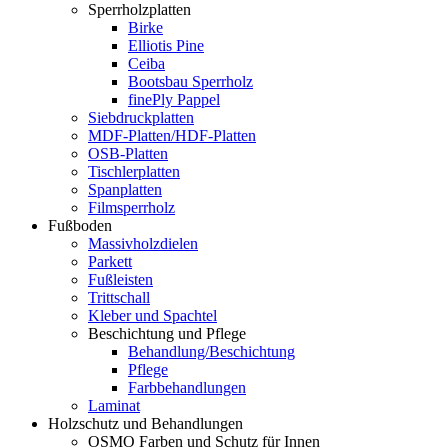
Sperrholzplatten
Birke
Elliotis Pine
Ceiba
Bootsbau Sperrholz
finePly Pappel
Siebdruckplatten
MDF-Platten/HDF-Platten
OSB-Platten
Tischlerplatten
Spanplatten
Filmsperrholz
Fußboden
Massivholzdielen
Parkett
Fußleisten
Trittschall
Kleber und Spachtel
Beschichtung und Pflege
Behandlung/Beschichtung
Pflege
Farbbehandlungen
Laminat
Holzschutz und Behandlungen
OSMO Farben und Schutz für Innen