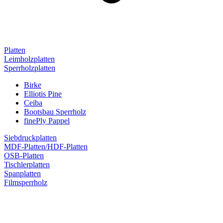
Platten
Leimholzplatten
Sperrholzplatten
Birke
Elliotis Pine
Ceiba
Bootsbau Sperrholz
finePly Pappel
Siebdruckplatten
MDF-Platten/HDF-Platten
OSB-Platten
Tischlerplatten
Spanplatten
Filmsperrholz