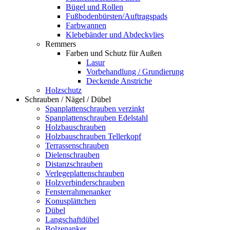
Bügel und Rollen
Fußbodenbürsten/Auftragspads
Farbwannen
Klebebänder und Abdeckvlies
Remmers
Farben und Schutz für Außen
Lasur
Vorbehandlung / Grundierung
Deckende Anstriche
Holzschutz
Schrauben / Nägel / Dübel
Spanplattenschrauben verzinkt
Spanplattenschrauben Edelstahl
Holzbauschrauben
Holzbauschrauben Tellerkopf
Terrassenschrauben
Dielenschrauben
Distanzschrauben
Verlegeplattenschrauben
Holzverbinderschrauben
Fensterrahmenanker
Konusplättchen
Dübel
Langschaftdübel
Bolzenanker