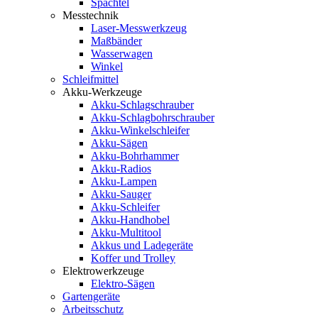
Spachtel
Messtechnik
Laser-Messwerkzeug
Maßbänder
Wasserwagen
Winkel
Schleifmittel
Akku-Werkzeuge
Akku-Schlagschrauber
Akku-Schlagbohrschrauber
Akku-Winkelschleifer
Akku-Sägen
Akku-Bohrhammer
Akku-Radios
Akku-Lampen
Akku-Sauger
Akku-Schleifer
Akku-Handhobel
Akku-Multitool
Akkus und Ladegeräte
Koffer und Trolley
Elektrowerkzeuge
Elektro-Sägen
Gartengeräte
Arbeitsschutz