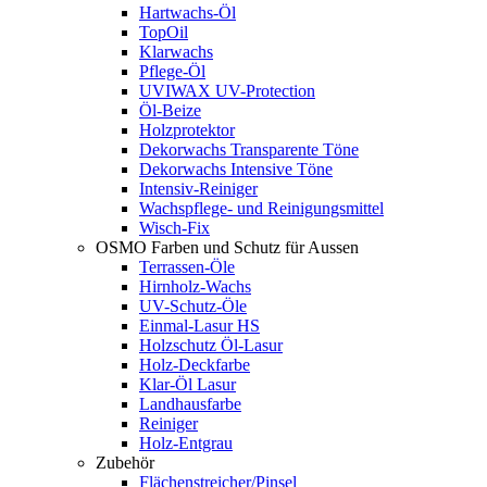
Hartwachs-Öl
TopOil
Klarwachs
Pflege-Öl
UVIWAX UV-Protection
Öl-Beize
Holzprotektor
Dekorwachs Transparente Töne
Dekorwachs Intensive Töne
Intensiv-Reiniger
Wachspflege- und Reinigungsmittel
Wisch-Fix
OSMO Farben und Schutz für Aussen
Terrassen-Öle
Hirnholz-Wachs
UV-Schutz-Öle
Einmal-Lasur HS
Holzschutz Öl-Lasur
Holz-Deckfarbe
Klar-Öl Lasur
Landhausfarbe
Reiniger
Holz-Entgrau
Zubehör
Flächenstreicher/Pinsel