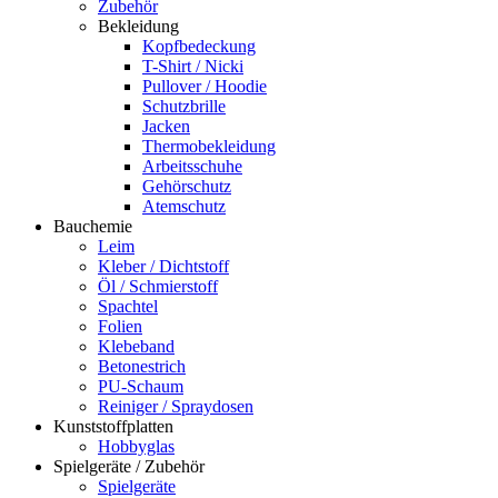
Zubehör
Bekleidung
Kopfbedeckung
T-Shirt / Nicki
Pullover / Hoodie
Schutzbrille
Jacken
Thermobekleidung
Arbeitsschuhe
Gehörschutz
Atemschutz
Bauchemie
Leim
Kleber / Dichtstoff
Öl / Schmierstoff
Spachtel
Folien
Klebeband
Betonestrich
PU-Schaum
Reiniger / Spraydosen
Kunststoffplatten
Hobbyglas
Spielgeräte / Zubehör
Spielgeräte