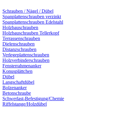
Schrauben / Nägel / Dübel
Spanplattenschrauben verzinkt
Spanplattenschrauben Edelstahl
Holzbauschrauben
Holzbauschrauben Tellerkopf
Terrassenschrauben
Dielenschrauben
Distanzschrauben
Verlegeplattenschrauben
Holzverbinderschrauben
Fensterrahmenanker
Konusplättchen
Dübel
Langschaftdübel
Bolzenanker
Betonschraube
Schwerlast-Befestigung/Chemie
Riffelstange/Holzdübel