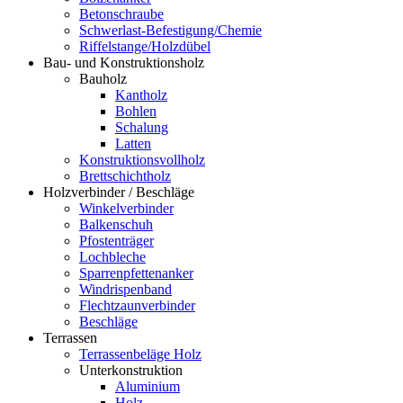
Betonschraube
Schwerlast-Befestigung/Chemie
Riffelstange/Holzdübel
Bau- und Konstruktionsholz
Bauholz
Kantholz
Bohlen
Schalung
Latten
Konstruktionsvollholz
Brettschichtholz
Holzverbinder / Beschläge
Winkelverbinder
Balkenschuh
Pfostenträger
Lochbleche
Sparrenpfettenanker
Windrispenband
Flechtzaunverbinder
Beschläge
Terrassen
Terrassenbeläge Holz
Unterkonstruktion
Aluminium
Holz