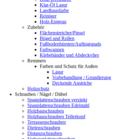
Klar-Öl Lasur
Landhausfarbe
Reiniger
Holz-Entgrau
Zubehör
Flächenstreicher/Pinsel
Bügel und Rollen
Fußbodenbürsten/Auftragspads
Farbwannen
Klebebänder und Abdeckvlies
Remmers
Farben und Schutz für Außen
Lasur
Vorbehandlung / Grundierung
Deckende Anstriche
Holzschutz
Schrauben / Nägel / Dübel
Spanplattenschrauben verzinkt
Spanplattenschrauben Edelstahl
Holzbauschrauben
Holzbauschrauben Tellerkopf
Terrassenschrauben
Dielenschrauben
Distanzschrauben
Verlegeplattenschrauben