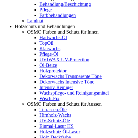
Behandlung/Beschichtung
Pflege
Farbbehandlungen
Laminat
Holzschutz und Behandlungen
OSMO Farben und Schutz für Innen
Hartwachs-Öl
TopOil
Klarwachs
Pflege-Öl
UVIWAX UV-Protection
Öl-Beize
Holzprotektor
Dekorwachs Transparente Töne
Dekorwachs Intensive Töne
Intensiv-Reiniger
Wachspflege- und Reinigungsmittel
Wisch-Fix
OSMO Farben und Schutz für Aussen
Terrassen-Öle
Hirnholz-Wachs
UV-Schutz-Öle
Einmal-Lasur HS
Holzschutz Öl-Lasur
Holz-Deckfarbe