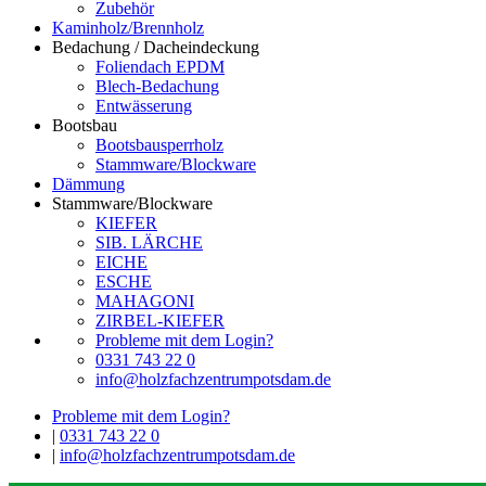
Zubehör
Kaminholz/Brennholz
Bedachung / Dacheindeckung
Foliendach EPDM
Blech-Bedachung
Entwässerung
Bootsbau
Bootsbausperrholz
Stammware/Blockware
Dämmung
Stammware/Blockware
KIEFER
SIB. LÄRCHE
EICHE
ESCHE
MAHAGONI
ZIRBEL-KIEFER
Probleme mit dem Login?
0331 743 22 0
info@holzfachzentrumpotsdam.de
Probleme mit dem Login?
|
0331 743 22 0
|
info@holzfachzentrumpotsdam.de