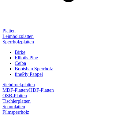
Platten
Leimholzplatten
Sperrholzplatten
Birke
Elliotis Pine
Ceiba
Bootsbau Sperrholz
finePly Pappel
Siebdruckplatten
MDF-Platten/HDF-Platten
OSB-Platten
Tischlerplatten
Spanplatten
Filmsperrholz