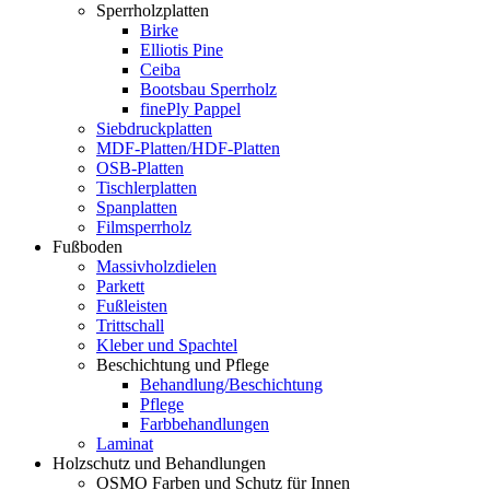
Sperrholzplatten
Birke
Elliotis Pine
Ceiba
Bootsbau Sperrholz
finePly Pappel
Siebdruckplatten
MDF-Platten/HDF-Platten
OSB-Platten
Tischlerplatten
Spanplatten
Filmsperrholz
Fußboden
Massivholzdielen
Parkett
Fußleisten
Trittschall
Kleber und Spachtel
Beschichtung und Pflege
Behandlung/Beschichtung
Pflege
Farbbehandlungen
Laminat
Holzschutz und Behandlungen
OSMO Farben und Schutz für Innen