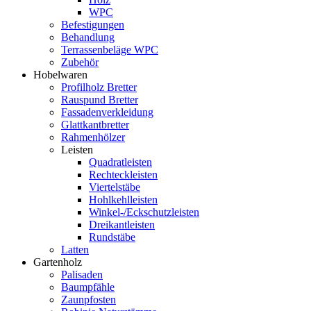
WPC
Befestigungen
Behandlung
Terrassenbeläge WPC
Zubehör
Hobelwaren
Profilholz Bretter
Rauspund Bretter
Fassadenverkleidung
Glattkantbretter
Rahmenhölzer
Leisten
Quadratleisten
Rechteckleisten
Viertelstäbe
Hohlkehlleisten
Winkel-/Eckschutzleisten
Dreikantleisten
Rundstäbe
Latten
Gartenholz
Palisaden
Baumpfähle
Zaunpfosten