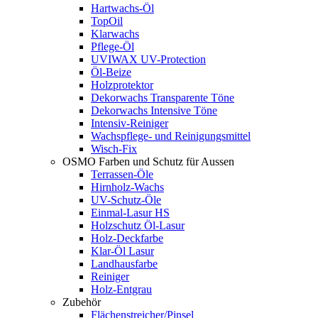
Hartwachs-Öl
TopOil
Klarwachs
Pflege-Öl
UVIWAX UV-Protection
Öl-Beize
Holzprotektor
Dekorwachs Transparente Töne
Dekorwachs Intensive Töne
Intensiv-Reiniger
Wachspflege- und Reinigungsmittel
Wisch-Fix
OSMO Farben und Schutz für Aussen
Terrassen-Öle
Hirnholz-Wachs
UV-Schutz-Öle
Einmal-Lasur HS
Holzschutz Öl-Lasur
Holz-Deckfarbe
Klar-Öl Lasur
Landhausfarbe
Reiniger
Holz-Entgrau
Zubehör
Flächenstreicher/Pinsel