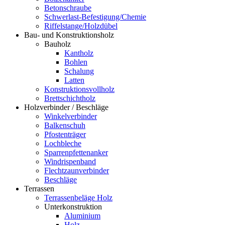
Betonschraube
Schwerlast-Befestigung/Chemie
Riffelstange/Holzdübel
Bau- und Konstruktionsholz
Bauholz
Kantholz
Bohlen
Schalung
Latten
Konstruktionsvollholz
Brettschichtholz
Holzverbinder / Beschläge
Winkelverbinder
Balkenschuh
Pfostenträger
Lochbleche
Sparrenpfettenanker
Windrispenband
Flechtzaunverbinder
Beschläge
Terrassen
Terrassenbeläge Holz
Unterkonstruktion
Aluminium
Holz