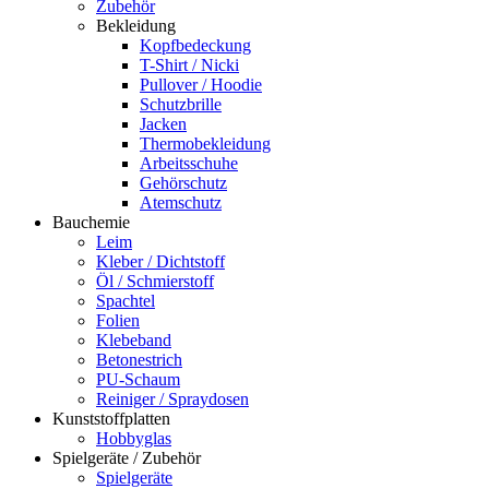
Zubehör
Bekleidung
Kopfbedeckung
T-Shirt / Nicki
Pullover / Hoodie
Schutzbrille
Jacken
Thermobekleidung
Arbeitsschuhe
Gehörschutz
Atemschutz
Bauchemie
Leim
Kleber / Dichtstoff
Öl / Schmierstoff
Spachtel
Folien
Klebeband
Betonestrich
PU-Schaum
Reiniger / Spraydosen
Kunststoffplatten
Hobbyglas
Spielgeräte / Zubehör
Spielgeräte