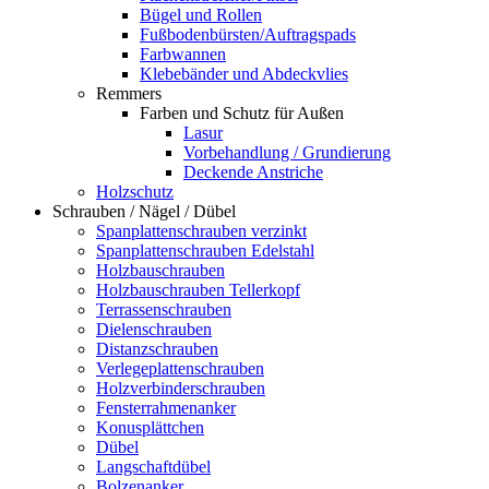
Bügel und Rollen
Fußbodenbürsten/Auftragspads
Farbwannen
Klebebänder und Abdeckvlies
Remmers
Farben und Schutz für Außen
Lasur
Vorbehandlung / Grundierung
Deckende Anstriche
Holzschutz
Schrauben / Nägel / Dübel
Spanplattenschrauben verzinkt
Spanplattenschrauben Edelstahl
Holzbauschrauben
Holzbauschrauben Tellerkopf
Terrassenschrauben
Dielenschrauben
Distanzschrauben
Verlegeplattenschrauben
Holzverbinderschrauben
Fensterrahmenanker
Konusplättchen
Dübel
Langschaftdübel
Bolzenanker