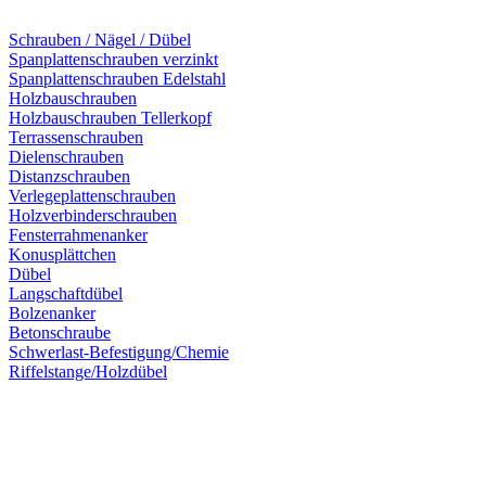
Schrauben / Nägel / Dübel
Spanplattenschrauben verzinkt
Spanplattenschrauben Edelstahl
Holzbauschrauben
Holzbauschrauben Tellerkopf
Terrassenschrauben
Dielenschrauben
Distanzschrauben
Verlegeplattenschrauben
Holzverbinderschrauben
Fensterrahmenanker
Konusplättchen
Dübel
Langschaftdübel
Bolzenanker
Betonschraube
Schwerlast-Befestigung/Chemie
Riffelstange/Holzdübel