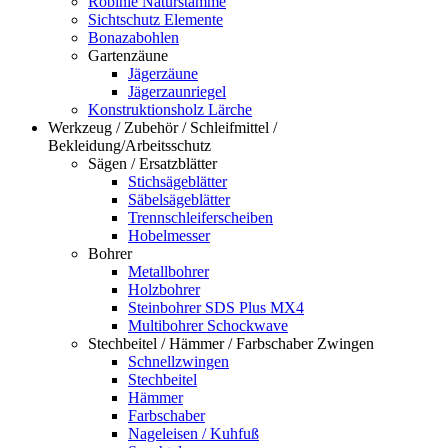
Robinie Naturstämme
Sichtschutz Elemente
Bonazabohlen
Gartenzäune
Jägerzäune
Jägerzaunriegel
Konstruktionsholz Lärche
Werkzeug / Zubehör / Schleifmittel /
Bekleidung/Arbeitsschutz
Sägen / Ersatzblätter
Stichsägeblätter
Säbelsägeblätter
Trennschleiferscheiben
Hobelmesser
Bohrer
Metallbohrer
Holzbohrer
Steinbohrer SDS Plus MX4
Multibohrer Schockwave
Stechbeitel / Hämmer / Farbschaber Zwingen
Schnellzwingen
Stechbeitel
Hämmer
Farbschaber
Nageleisen / Kuhfuß