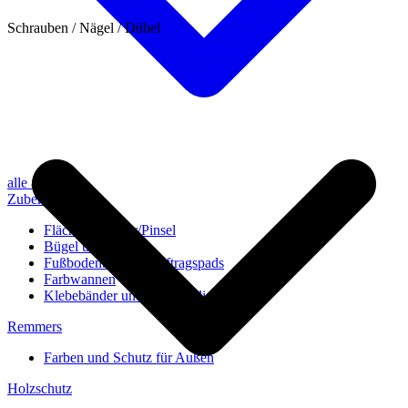
Schrauben / Nägel / Dübel
alle anzeigen
Zubehör
Flächenstreicher/Pinsel
Bügel und Rollen
Fußbodenbürsten/Auftragspads
Farbwannen
Klebebänder und Abdeckvlies
Remmers
Farben und Schutz für Außen
Holzschutz