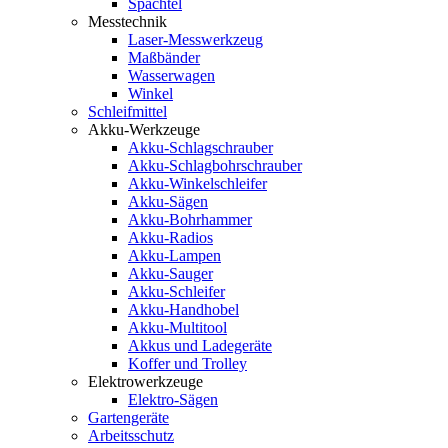
Spachtel
Messtechnik
Laser-Messwerkzeug
Maßbänder
Wasserwagen
Winkel
Schleifmittel
Akku-Werkzeuge
Akku-Schlagschrauber
Akku-Schlagbohrschrauber
Akku-Winkelschleifer
Akku-Sägen
Akku-Bohrhammer
Akku-Radios
Akku-Lampen
Akku-Sauger
Akku-Schleifer
Akku-Handhobel
Akku-Multitool
Akkus und Ladegeräte
Koffer und Trolley
Elektrowerkzeuge
Elektro-Sägen
Gartengeräte
Arbeitsschutz