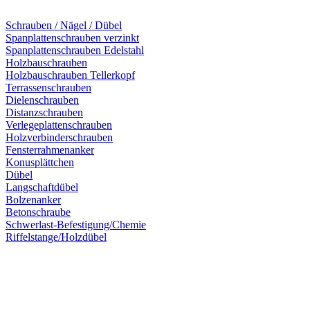
Schrauben / Nägel / Dübel
Spanplattenschrauben verzinkt
Spanplattenschrauben Edelstahl
Holzbauschrauben
Holzbauschrauben Tellerkopf
Terrassenschrauben
Dielenschrauben
Distanzschrauben
Verlegeplattenschrauben
Holzverbinderschrauben
Fensterrahmenanker
Konusplättchen
Dübel
Langschaftdübel
Bolzenanker
Betonschraube
Schwerlast-Befestigung/Chemie
Riffelstange/Holzdübel