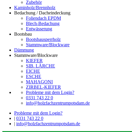
Zubehör
Kaminholz/Brennholz
Bedachung / Dacheindeckung
Foliendach EPDM
Blech-Bedachung
Entwässerung
Bootsbau
Bootsbausperrholz
Stammware/Blockware
Dämmung
Stammware/Blockware
KIEFER
SIB. LÄRCHE
EICHE
ESCHE
MAHAGONI
ZIRBEL-KIEFER
Probleme mit dem Login?
0331 743 22 0
info@holzfachzentrumpotsdam.de
Probleme mit dem Login?
|
0331 743 22 0
|
info@holzfachzentrumpotsdam.de