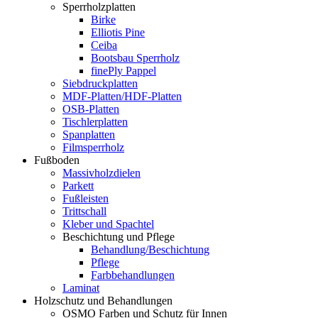
Sperrholzplatten
Birke
Elliotis Pine
Ceiba
Bootsbau Sperrholz
finePly Pappel
Siebdruckplatten
MDF-Platten/HDF-Platten
OSB-Platten
Tischlerplatten
Spanplatten
Filmsperrholz
Fußboden
Massivholzdielen
Parkett
Fußleisten
Trittschall
Kleber und Spachtel
Beschichtung und Pflege
Behandlung/Beschichtung
Pflege
Farbbehandlungen
Laminat
Holzschutz und Behandlungen
OSMO Farben und Schutz für Innen