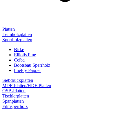
Platten
Leimholzplatten
Sperrholzplatten
Birke
Elliotis Pine
Ceiba
Bootsbau Sperrholz
finePly Pappel
Siebdruckplatten
MDF-Platten/HDF-Platten
OSB-Platten
Tischlerplatten
Spanplatten
Filmsperrholz