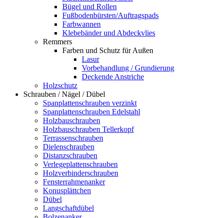
Bügel und Rollen
Fußbodenbürsten/Auftragspads
Farbwannen
Klebebänder und Abdeckvlies
Remmers
Farben und Schutz für Außen
Lasur
Vorbehandlung / Grundierung
Deckende Anstriche
Holzschutz
Schrauben / Nägel / Dübel
Spanplattenschrauben verzinkt
Spanplattenschrauben Edelstahl
Holzbauschrauben
Holzbauschrauben Tellerkopf
Terrassenschrauben
Dielenschrauben
Distanzschrauben
Verlegeplattenschrauben
Holzverbinderschrauben
Fensterrahmenanker
Konusplättchen
Dübel
Langschaftdübel
Bolzenanker