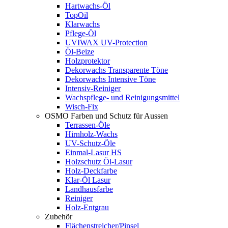
Hartwachs-Öl
TopOil
Klarwachs
Pflege-Öl
UVIWAX UV-Protection
Öl-Beize
Holzprotektor
Dekorwachs Transparente Töne
Dekorwachs Intensive Töne
Intensiv-Reiniger
Wachspflege- und Reinigungsmittel
Wisch-Fix
OSMO Farben und Schutz für Aussen
Terrassen-Öle
Hirnholz-Wachs
UV-Schutz-Öle
Einmal-Lasur HS
Holzschutz Öl-Lasur
Holz-Deckfarbe
Klar-Öl Lasur
Landhausfarbe
Reiniger
Holz-Entgrau
Zubehör
Flächenstreicher/Pinsel