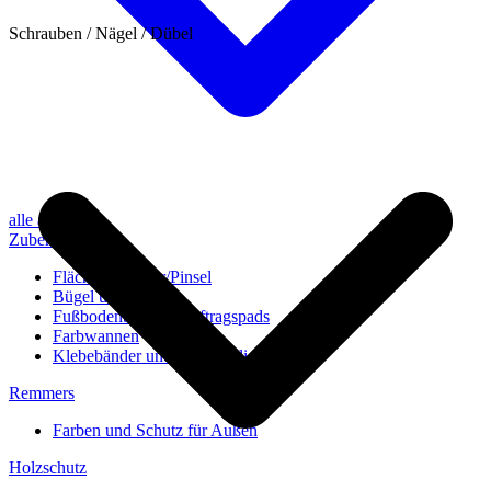
Schrauben / Nägel / Dübel
alle anzeigen
Zubehör
Flächenstreicher/Pinsel
Bügel und Rollen
Fußbodenbürsten/Auftragspads
Farbwannen
Klebebänder und Abdeckvlies
Remmers
Farben und Schutz für Außen
Holzschutz