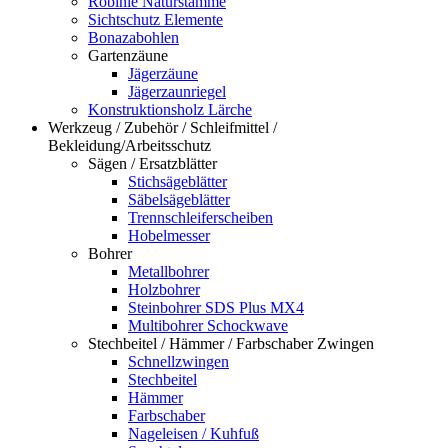
Robinie Naturstämme
Sichtschutz Elemente
Bonazabohlen
Gartenzäune
Jägerzäune
Jägerzaunriegel
Konstruktionsholz Lärche
Werkzeug / Zubehör / Schleifmittel /
Bekleidung/Arbeitsschutz
Sägen / Ersatzblätter
Stichsägeblätter
Säbelsägeblätter
Trennschleiferscheiben
Hobelmesser
Bohrer
Metallbohrer
Holzbohrer
Steinbohrer SDS Plus MX4
Multibohrer Schockwave
Stechbeitel / Hämmer / Farbschaber Zwingen
Schnellzwingen
Stechbeitel
Hämmer
Farbschaber
Nageleisen / Kuhfuß