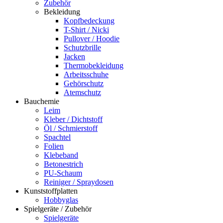
Zubehör
Bekleidung
Kopfbedeckung
T-Shirt / Nicki
Pullover / Hoodie
Schutzbrille
Jacken
Thermobekleidung
Arbeitsschuhe
Gehörschutz
Atemschutz
Bauchemie
Leim
Kleber / Dichtstoff
Öl / Schmierstoff
Spachtel
Folien
Klebeband
Betonestrich
PU-Schaum
Reiniger / Spraydosen
Kunststoffplatten
Hobbyglas
Spielgeräte / Zubehör
Spielgeräte