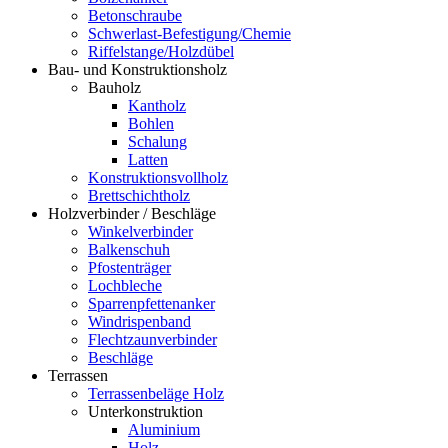
Betonschraube
Schwerlast-Befestigung/Chemie
Riffelstange/Holzdübel
Bau- und Konstruktionsholz
Bauholz
Kantholz
Bohlen
Schalung
Latten
Konstruktionsvollholz
Brettschichtholz
Holzverbinder / Beschläge
Winkelverbinder
Balkenschuh
Pfostenträger
Lochbleche
Sparrenpfettenanker
Windrispenband
Flechtzaunverbinder
Beschläge
Terrassen
Terrassenbeläge Holz
Unterkonstruktion
Aluminium
Holz