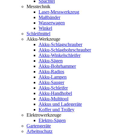
Spachtel
Messtechnik
Laser-Messwerkzeug
Maßbänder
Wasserwagen
Winkel
Schleifmittel
Akku-Werkzeuge
Akku-Schlagschrauber
Akku-Schlagbohrschrauber
Akku-Winkelschleifer
Akku-Sägen
Akku-Bohrhammer
Akku-Radios
Akku-Lampen
Akku-Sauger
Akku-Schleifer
Akku-Handhobel
Akku-Multitool
Akkus und Ladegeräte
Koffer und Trolley
Elektrowerkzeuge
Elektro-Sägen
Gartengeräte
Arbeitsschutz