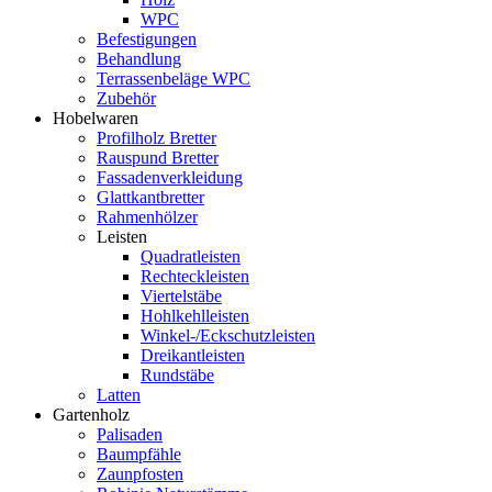
WPC
Befestigungen
Behandlung
Terrassenbeläge WPC
Zubehör
Hobelwaren
Profilholz Bretter
Rauspund Bretter
Fassadenverkleidung
Glattkantbretter
Rahmenhölzer
Leisten
Quadratleisten
Rechteckleisten
Viertelstäbe
Hohlkehlleisten
Winkel-/Eckschutzleisten
Dreikantleisten
Rundstäbe
Latten
Gartenholz
Palisaden
Baumpfähle
Zaunpfosten