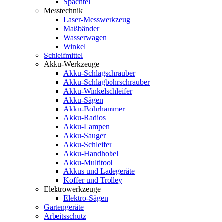
Spachtel
Messtechnik
Laser-Messwerkzeug
Maßbänder
Wasserwagen
Winkel
Schleifmittel
Akku-Werkzeuge
Akku-Schlagschrauber
Akku-Schlagbohrschrauber
Akku-Winkelschleifer
Akku-Sägen
Akku-Bohrhammer
Akku-Radios
Akku-Lampen
Akku-Sauger
Akku-Schleifer
Akku-Handhobel
Akku-Multitool
Akkus und Ladegeräte
Koffer und Trolley
Elektrowerkzeuge
Elektro-Sägen
Gartengeräte
Arbeitsschutz