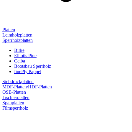
Platten
Leimholzplatten
Sperrholzplatten
Birke
Elliotis Pine
Ceiba
Bootsbau Sperrholz
finePly Pappel
Siebdruckplatten
MDF-Platten/HDF-Platten
OSB-Platten
Tischlerplatten
Spanplatten
Filmsperrholz