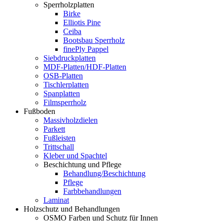
Sperrholzplatten
Birke
Elliotis Pine
Ceiba
Bootsbau Sperrholz
finePly Pappel
Siebdruckplatten
MDF-Platten/HDF-Platten
OSB-Platten
Tischlerplatten
Spanplatten
Filmsperrholz
Fußboden
Massivholzdielen
Parkett
Fußleisten
Trittschall
Kleber und Spachtel
Beschichtung und Pflege
Behandlung/Beschichtung
Pflege
Farbbehandlungen
Laminat
Holzschutz und Behandlungen
OSMO Farben und Schutz für Innen