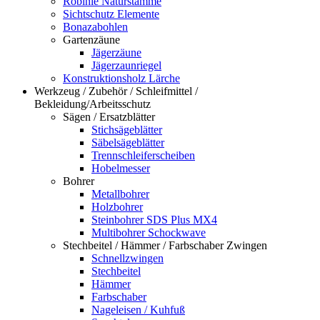
Robinie Naturstämme
Sichtschutz Elemente
Bonazabohlen
Gartenzäune
Jägerzäune
Jägerzaunriegel
Konstruktionsholz Lärche
Werkzeug / Zubehör / Schleifmittel /
Bekleidung/Arbeitsschutz
Sägen / Ersatzblätter
Stichsägeblätter
Säbelsägeblätter
Trennschleiferscheiben
Hobelmesser
Bohrer
Metallbohrer
Holzbohrer
Steinbohrer SDS Plus MX4
Multibohrer Schockwave
Stechbeitel / Hämmer / Farbschaber Zwingen
Schnellzwingen
Stechbeitel
Hämmer
Farbschaber
Nageleisen / Kuhfuß