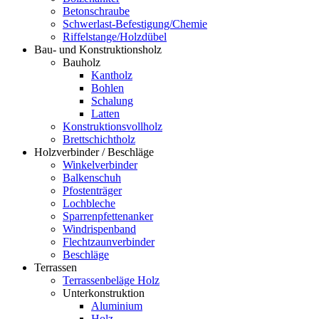
Betonschraube
Schwerlast-Befestigung/Chemie
Riffelstange/Holzdübel
Bau- und Konstruktionsholz
Bauholz
Kantholz
Bohlen
Schalung
Latten
Konstruktionsvollholz
Brettschichtholz
Holzverbinder / Beschläge
Winkelverbinder
Balkenschuh
Pfostenträger
Lochbleche
Sparrenpfettenanker
Windrispenband
Flechtzaunverbinder
Beschläge
Terrassen
Terrassenbeläge Holz
Unterkonstruktion
Aluminium
Holz