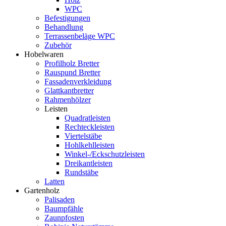
WPC
Befestigungen
Behandlung
Terrassenbeläge WPC
Zubehör
Hobelwaren
Profilholz Bretter
Rauspund Bretter
Fassadenverkleidung
Glattkantbretter
Rahmenhölzer
Leisten
Quadratleisten
Rechteckleisten
Viertelstäbe
Hohlkehlleisten
Winkel-/Eckschutzleisten
Dreikantleisten
Rundstäbe
Latten
Gartenholz
Palisaden
Baumpfähle
Zaunpfosten