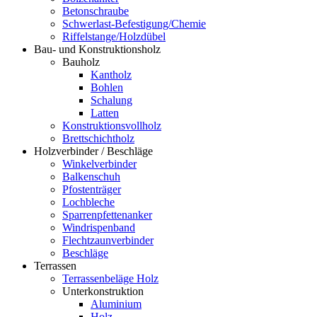
Betonschraube
Schwerlast-Befestigung/Chemie
Riffelstange/Holzdübel
Bau- und Konstruktionsholz
Bauholz
Kantholz
Bohlen
Schalung
Latten
Konstruktionsvollholz
Brettschichtholz
Holzverbinder / Beschläge
Winkelverbinder
Balkenschuh
Pfostenträger
Lochbleche
Sparrenpfettenanker
Windrispenband
Flechtzaunverbinder
Beschläge
Terrassen
Terrassenbeläge Holz
Unterkonstruktion
Aluminium
Holz