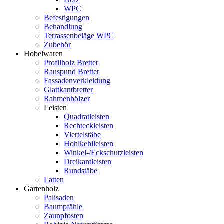
WPC
Befestigungen
Behandlung
Terrassenbeläge WPC
Zubehör
Hobelwaren
Profilholz Bretter
Rauspund Bretter
Fassadenverkleidung
Glattkantbretter
Rahmenhölzer
Leisten
Quadratleisten
Rechteckleisten
Viertelstäbe
Hohlkehlleisten
Winkel-/Eckschutzleisten
Dreikantleisten
Rundstäbe
Latten
Gartenholz
Palisaden
Baumpfähle
Zaunpfosten