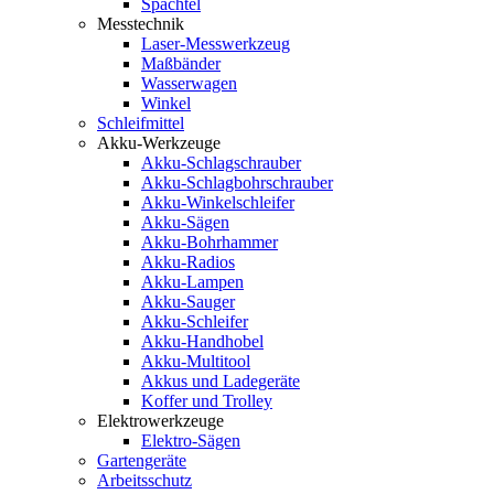
Spachtel
Messtechnik
Laser-Messwerkzeug
Maßbänder
Wasserwagen
Winkel
Schleifmittel
Akku-Werkzeuge
Akku-Schlagschrauber
Akku-Schlagbohrschrauber
Akku-Winkelschleifer
Akku-Sägen
Akku-Bohrhammer
Akku-Radios
Akku-Lampen
Akku-Sauger
Akku-Schleifer
Akku-Handhobel
Akku-Multitool
Akkus und Ladegeräte
Koffer und Trolley
Elektrowerkzeuge
Elektro-Sägen
Gartengeräte
Arbeitsschutz