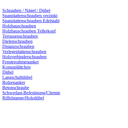
Schrauben / Nägel / Dübel
Spanplattenschrauben verzinkt
Spanplattenschrauben Edelstahl
Holzbauschrauben
Holzbauschrauben Tellerkopf
Terrassenschrauben
Dielenschrauben
Distanzschrauben
Verlegeplattenschrauben
Holzverbinderschrauben
Fensterrahmenanker
Konusplättchen
Dübel
Langschaftdübel
Bolzenanker
Betonschraube
Schwerlast-Befestigung/Chemie
Riffelstange/Holzdübel