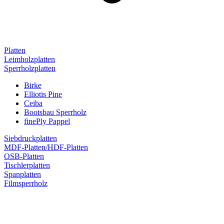
Platten
Leimholzplatten
Sperrholzplatten
Birke
Elliotis Pine
Ceiba
Bootsbau Sperrholz
finePly Pappel
Siebdruckplatten
MDF-Platten/HDF-Platten
OSB-Platten
Tischlerplatten
Spanplatten
Filmsperrholz