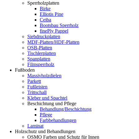
Sperrholzplatten
Birke
Elliotis Pine
Ceiba
Bootsbau Sperrholz
finePly Pappel
Siebdruckplatten
MDF-Platten/HDF-Platten
OSB-Platten
Tischlerplatten
Spanplatten
Filmsperrholz
Fußboden
Massivholzdielen
Parkett
Fußleisten
Trittschall
Kleber und Spachtel
Beschichtung und Pflege
Behandlung/Beschichtung
Pflege
Farbbehandlungen
Laminat
Holzschutz und Behandlungen
OSMO Farben und Schutz für Innen