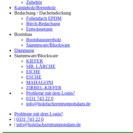
Zubehör
Kaminholz/Brennholz
Bedachung / Dacheindeckung
Foliendach EPDM
Blech-Bedachung
Entwässerung
Bootsbau
Bootsbausperrholz
Stammware/Blockware
Dämmung
Stammware/Blockware
KIEFER
SIB. LÄRCHE
EICHE
ESCHE
MAHAGONI
ZIRBEL-KIEFER
Probleme mit dem Login?
0331 743 22 0
info@holzfachzentrumpotsdam.de
Probleme mit dem Login?
|
0331 743 22 0
|
info@holzfachzentrumpotsdam.de