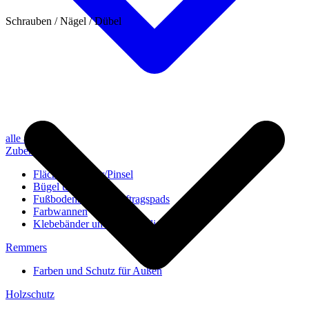
Schrauben / Nägel / Dübel
alle anzeigen
Zubehör
Flächenstreicher/Pinsel
Bügel und Rollen
Fußbodenbürsten/Auftragspads
Farbwannen
Klebebänder und Abdeckvlies
Remmers
Farben und Schutz für Außen
Holzschutz