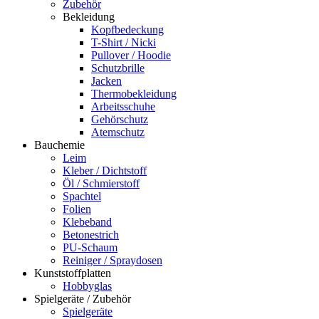
Zubehör
Bekleidung
Kopfbedeckung
T-Shirt / Nicki
Pullover / Hoodie
Schutzbrille
Jacken
Thermobekleidung
Arbeitsschuhe
Gehörschutz
Atemschutz
Bauchemie
Leim
Kleber / Dichtstoff
Öl / Schmierstoff
Spachtel
Folien
Klebeband
Betonestrich
PU-Schaum
Reiniger / Spraydosen
Kunststoffplatten
Hobbyglas
Spielgeräte / Zubehör
Spielgeräte