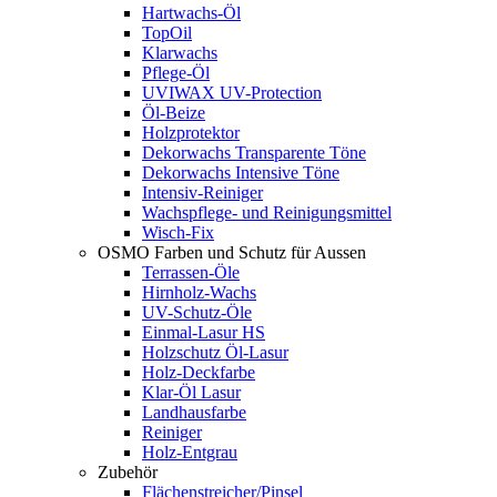
Hartwachs-Öl
TopOil
Klarwachs
Pflege-Öl
UVIWAX UV-Protection
Öl-Beize
Holzprotektor
Dekorwachs Transparente Töne
Dekorwachs Intensive Töne
Intensiv-Reiniger
Wachspflege- und Reinigungsmittel
Wisch-Fix
OSMO Farben und Schutz für Aussen
Terrassen-Öle
Hirnholz-Wachs
UV-Schutz-Öle
Einmal-Lasur HS
Holzschutz Öl-Lasur
Holz-Deckfarbe
Klar-Öl Lasur
Landhausfarbe
Reiniger
Holz-Entgrau
Zubehör
Flächenstreicher/Pinsel