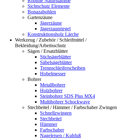
Robinie Naturstämme
Sichtschutz Elemente
Bonazabohlen
Gartenzäune
Jägerzäune
Jägerzaunriegel
Konstruktionsholz Lärche
Werkzeug / Zubehör / Schleifmittel /
Bekleidung/Arbeitsschutz
Sägen / Ersatzblätter
Stichsägeblätter
Säbelsägeblätter
Trennschleiferscheiben
Hobelmesser
Bohrer
Metallbohrer
Holzbohrer
Steinbohrer SDS Plus MX4
Multibohrer Schockwave
Stechbeitel / Hämmer / Farbschaber Zwingen
Schnellzwingen
Stechbeitel
Hämmer
Farbschaber
Nageleisen / Kuhfuß