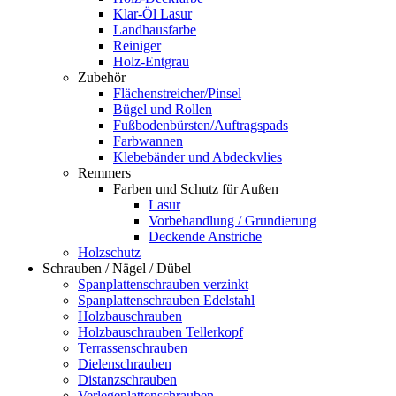
Klar-Öl Lasur
Landhausfarbe
Reiniger
Holz-Entgrau
Zubehör
Flächenstreicher/Pinsel
Bügel und Rollen
Fußbodenbürsten/Auftragspads
Farbwannen
Klebebänder und Abdeckvlies
Remmers
Farben und Schutz für Außen
Lasur
Vorbehandlung / Grundierung
Deckende Anstriche
Holzschutz
Schrauben / Nägel / Dübel
Spanplattenschrauben verzinkt
Spanplattenschrauben Edelstahl
Holzbauschrauben
Holzbauschrauben Tellerkopf
Terrassenschrauben
Dielenschrauben
Distanzschrauben
Verlegeplattenschrauben