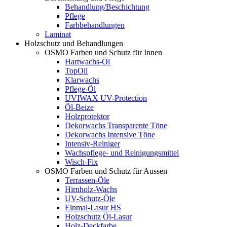
Behandlung/Beschichtung
Pflege
Farbbehandlungen
Laminat
Holzschutz und Behandlungen
OSMO Farben und Schutz für Innen
Hartwachs-Öl
TopOil
Klarwachs
Pflege-Öl
UVIWAX UV-Protection
Öl-Beize
Holzprotektor
Dekorwachs Transparente Töne
Dekorwachs Intensive Töne
Intensiv-Reiniger
Wachspflege- und Reinigungsmittel
Wisch-Fix
OSMO Farben und Schutz für Aussen
Terrassen-Öle
Hirnholz-Wachs
UV-Schutz-Öle
Einmal-Lasur HS
Holzschutz Öl-Lasur
Holz-Deckfarbe