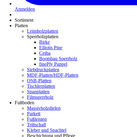
Anmelden
Sortiment
Platten
Leimholzplatten
Sperrholzplatten
Birke
Elliotis Pine
Ceiba
Bootsbau Sperrholz
finePly Pappel
Siebdruckplatten
MDF-Platten/HDF-Platten
OSB-Platten
Tischlerplatten
Spanplatten
Filmsperrholz
Fußboden
Massivholzdielen
Parkett
Fußleisten
Trittschall
Kleber und Spachtel
Beschichtung und Pflege