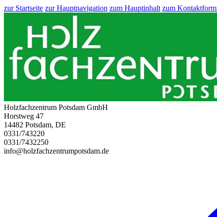
zur Startseite
zur Hauptnavigation
zum Hauptinhalt
zum Kontaktform
Holzfachzentrum Potsdam GmbH
Horstweg 47
14482 Potsdam, DE
0331/743220
0331/7432250
info@holzfachzentrumpotsdam.de