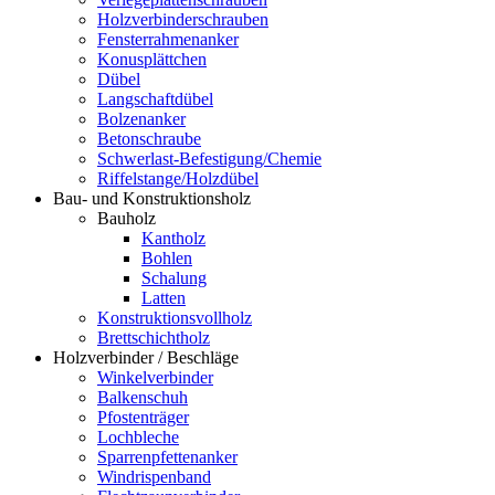
Holzverbinderschrauben
Fensterrahmenanker
Konusplättchen
Dübel
Langschaftdübel
Bolzenanker
Betonschraube
Schwerlast-Befestigung/Chemie
Riffelstange/Holzdübel
Bau- und Konstruktionsholz
Bauholz
Kantholz
Bohlen
Schalung
Latten
Konstruktionsvollholz
Brettschichtholz
Holzverbinder / Beschläge
Winkelverbinder
Balkenschuh
Pfostenträger
Lochbleche
Sparrenpfettenanker
Windrispenband