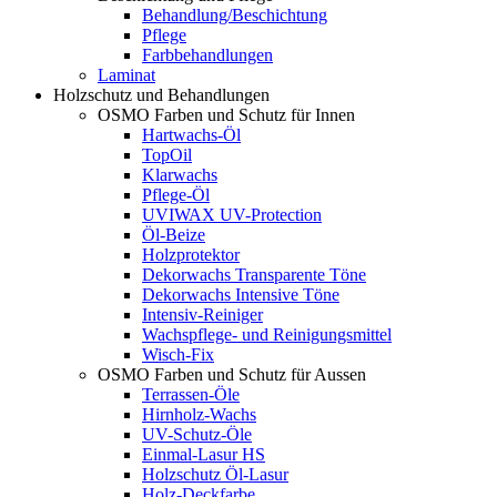
Behandlung/Beschichtung
Pflege
Farbbehandlungen
Laminat
Holzschutz und Behandlungen
OSMO Farben und Schutz für Innen
Hartwachs-Öl
TopOil
Klarwachs
Pflege-Öl
UVIWAX UV-Protection
Öl-Beize
Holzprotektor
Dekorwachs Transparente Töne
Dekorwachs Intensive Töne
Intensiv-Reiniger
Wachspflege- und Reinigungsmittel
Wisch-Fix
OSMO Farben und Schutz für Aussen
Terrassen-Öle
Hirnholz-Wachs
UV-Schutz-Öle
Einmal-Lasur HS
Holzschutz Öl-Lasur
Holz-Deckfarbe