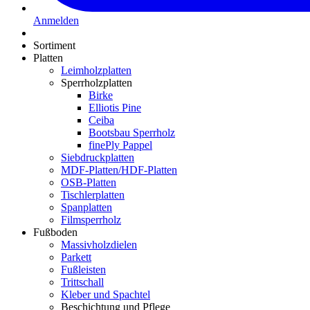
Anmelden
Sortiment
Platten
Leimholzplatten
Sperrholzplatten
Birke
Elliotis Pine
Ceiba
Bootsbau Sperrholz
finePly Pappel
Siebdruckplatten
MDF-Platten/HDF-Platten
OSB-Platten
Tischlerplatten
Spanplatten
Filmsperrholz
Fußboden
Massivholzdielen
Parkett
Fußleisten
Trittschall
Kleber und Spachtel
Beschichtung und Pflege