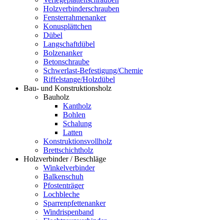
Holzverbinderschrauben
Fensterrahmenanker
Konusplättchen
Dübel
Langschaftdübel
Bolzenanker
Betonschraube
Schwerlast-Befestigung/Chemie
Riffelstange/Holzdübel
Bau- und Konstruktionsholz
Bauholz
Kantholz
Bohlen
Schalung
Latten
Konstruktionsvollholz
Brettschichtholz
Holzverbinder / Beschläge
Winkelverbinder
Balkenschuh
Pfostenträger
Lochbleche
Sparrenpfettenanker
Windrispenband