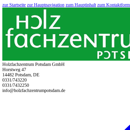
zur Startseite
zur Hauptnavigation
zum Hauptinhalt
zum Kontaktform
Holzfachzentrum Potsdam GmbH
Horstweg 47
14482 Potsdam, DE
0331/743220
0331/7432250
info@holzfachzentrumpotsdam.de