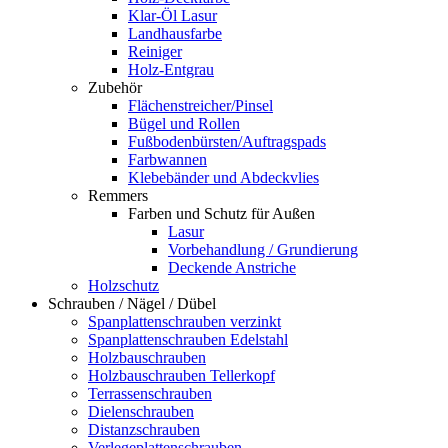
Klar-Öl Lasur
Landhausfarbe
Reiniger
Holz-Entgrau
Zubehör
Flächenstreicher/Pinsel
Bügel und Rollen
Fußbodenbürsten/Auftragspads
Farbwannen
Klebebänder und Abdeckvlies
Remmers
Farben und Schutz für Außen
Lasur
Vorbehandlung / Grundierung
Deckende Anstriche
Holzschutz
Schrauben / Nägel / Dübel
Spanplattenschrauben verzinkt
Spanplattenschrauben Edelstahl
Holzbauschrauben
Holzbauschrauben Tellerkopf
Terrassenschrauben
Dielenschrauben
Distanzschrauben
Verlegeplattenschrauben