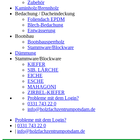
Zubehör
Kaminholz/Brennholz
Bedachung / Dacheindeckung
Foliendach EPDM
Blech-Bedachung
Entwässerung
Bootsbau
Bootsbausperrholz
Stammware/Blockware
Dämmung
Stammware/Blockware
KIEFER
SIB. LÄRCHE
EICHE
ESCHE
MAHAGONI
ZIRBEL-KIEFER
Probleme mit dem Login?
0331 743 22 0
info@holzfachzentrumpotsdam.de
Probleme mit dem Login?
|
0331 743 22 0
|
info@holzfachzentrumpotsdam.de