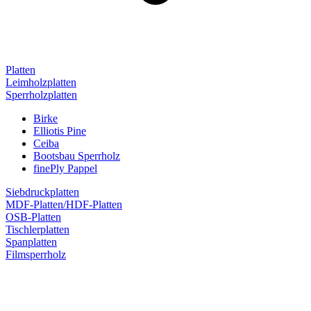
Platten
Leimholzplatten
Sperrholzplatten
Birke
Elliotis Pine
Ceiba
Bootsbau Sperrholz
finePly Pappel
Siebdruckplatten
MDF-Platten/HDF-Platten
OSB-Platten
Tischlerplatten
Spanplatten
Filmsperrholz