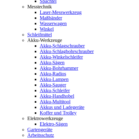
Spachtel
Messtechnik
Laser-Messwerkzeug
Maßbänder
Wasserwagen
Winkel
Schleifmittel
Akku-Werkzeuge
Akku-Schlagschrauber
Akku-Schlagbohrschrauber
Akku-Winkelschleifer
Akku-Sägen
Akku-Bohrhammer
Akku-Radios
Akku-Lampen
Akku-Sauger
Akku-Schleifer
Akku-Handhobel
Akku-Multitool
Akkus und Ladegeräte
Koffer und Trolley
Elektrowerkzeuge
Elektro-Sägen
Gartengeräte
Arbeitsschutz