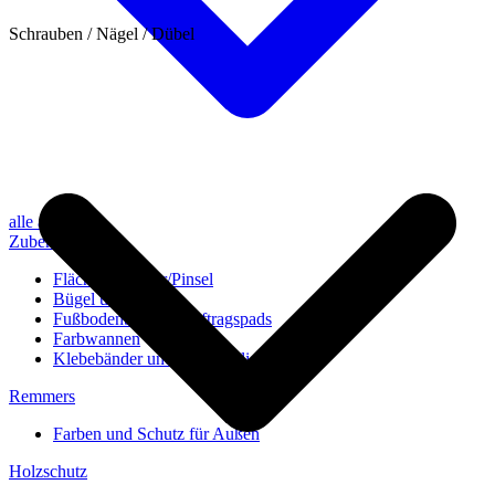
Schrauben / Nägel / Dübel
alle anzeigen
Zubehör
Flächenstreicher/Pinsel
Bügel und Rollen
Fußbodenbürsten/Auftragspads
Farbwannen
Klebebänder und Abdeckvlies
Remmers
Farben und Schutz für Außen
Holzschutz