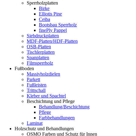
Sperrholzplatten
Birke
Elliotis Pine
Ceiba
Bootsbau Sperrholz
finePly Pappel
Siebdruckplatten
MDF-Platten/HDF-Platten
OSB-Platten
Tischlerplatten
Spanplatten
Filmsperrholz
Fußboden
Massivholzdielen
Parkett
Fußleisten
Trittschall
Kleber und Spachtel
Beschichtung und Pflege
Behandlung/Beschichtung
Pflege
Farbbehandlungen
Laminat
Holzschutz und Behandlungen
OSMO Farben und Schutz für Innen