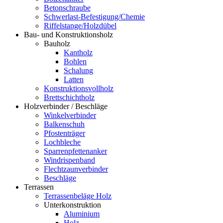
Betonschraube
Schwerlast-Befestigung/Chemie
Riffelstange/Holzdübel
Bau- und Konstruktionsholz
Bauholz
Kantholz
Bohlen
Schalung
Latten
Konstruktionsvollholz
Brettschichtholz
Holzverbinder / Beschläge
Winkelverbinder
Balkenschuh
Pfostenträger
Lochbleche
Sparrenpfettenanker
Windrispenband
Flechtzaunverbinder
Beschläge
Terrassen
Terrassenbeläge Holz
Unterkonstruktion
Aluminium
Holz