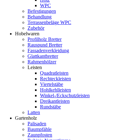
WPC
Befestigungen
Behandlung
Terrassenbeläge WPC
Zubehör
Hobelwaren
Profilholz Bretter
Rauspund Bretter
Fassadenverkleidung
Glattkantbretter
Rahmenhölzer
Leisten
Quadratleisten
Rechteckleisten
Viertelstäbe
Hohlkehlleisten
Winkel-/Eckschutzleisten
Dreikantleisten
Rundstäbe
Latten
Gartenholz
Palisaden
Baumpfähle
Zaunpfosten