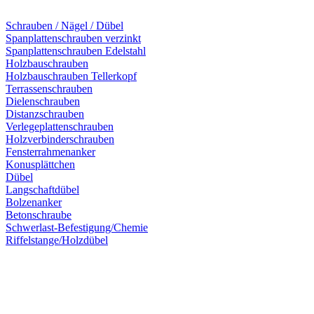
Schrauben / Nägel / Dübel
Spanplattenschrauben verzinkt
Spanplattenschrauben Edelstahl
Holzbauschrauben
Holzbauschrauben Tellerkopf
Terrassenschrauben
Dielenschrauben
Distanzschrauben
Verlegeplattenschrauben
Holzverbinderschrauben
Fensterrahmenanker
Konusplättchen
Dübel
Langschaftdübel
Bolzenanker
Betonschraube
Schwerlast-Befestigung/Chemie
Riffelstange/Holzdübel