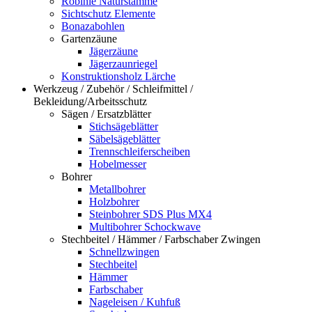
Robinie Naturstämme
Sichtschutz Elemente
Bonazabohlen
Gartenzäune
Jägerzäune
Jägerzaunriegel
Konstruktionsholz Lärche
Werkzeug / Zubehör / Schleifmittel /
Bekleidung/Arbeitsschutz
Sägen / Ersatzblätter
Stichsägeblätter
Säbelsägeblätter
Trennschleiferscheiben
Hobelmesser
Bohrer
Metallbohrer
Holzbohrer
Steinbohrer SDS Plus MX4
Multibohrer Schockwave
Stechbeitel / Hämmer / Farbschaber Zwingen
Schnellzwingen
Stechbeitel
Hämmer
Farbschaber
Nageleisen / Kuhfuß