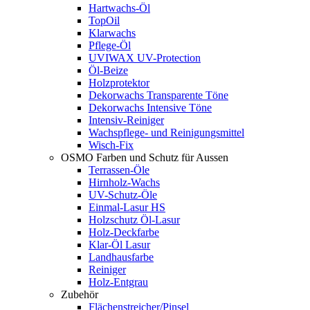
Hartwachs-Öl
TopOil
Klarwachs
Pflege-Öl
UVIWAX UV-Protection
Öl-Beize
Holzprotektor
Dekorwachs Transparente Töne
Dekorwachs Intensive Töne
Intensiv-Reiniger
Wachspflege- und Reinigungsmittel
Wisch-Fix
OSMO Farben und Schutz für Aussen
Terrassen-Öle
Hirnholz-Wachs
UV-Schutz-Öle
Einmal-Lasur HS
Holzschutz Öl-Lasur
Holz-Deckfarbe
Klar-Öl Lasur
Landhausfarbe
Reiniger
Holz-Entgrau
Zubehör
Flächenstreicher/Pinsel