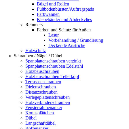
Bügel und Rollen
Fußbodenbürsten/Auftragspads
Farbwannen
Klebebänder und Abdeckvlies
Remmers
Farben und Schutz für Außen
Lasur
Vorbehandlung / Grundierung
Deckende Anstriche
Holzschutz
Schrauben / Nägel / Dübel
Spanplattenschrauben verzinkt
Spanplattenschrauben Edelstahl
Holzbauschrauben
Holzbauschrauben Tellerkopf
Terrassenschrauben
Dielenschrauben
Distanzschrauben
Verlegeplattenschrauben
Holzverbinderschrauben
Fensterrahmenanker
Konusplättchen
Dübel
Langschaftdübel
Bolzenanker