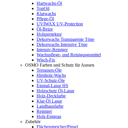
Hartwachs-Öl
TopOil
Klarwachs
Pflege-Öl
UVIWAX UV-Protection
Öl-Beize
Holzprotektor
Dekorwachs Transparente Töne
Dekorwachs Intensive Töne
Intensiv-Reiniger
Wachspflege- und Reinigungsmittel
Wisch-Fix
OSMO Farben und Schutz für Aussen
Terrassen-Öle
Hirnholz-Wachs
UV-Schutz-Öle
Einmal-Lasur HS
Holzschutz Öl-Lasur
Holz-Deckfarbe
Klar-Öl Lasur
Landhausfarbe
Reiniger
Holz-Entgrau
Zubehör
Flächenstreicher/Pinsel