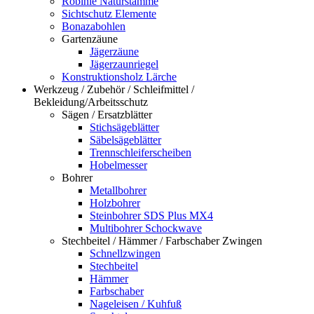
Robinie Naturstämme
Sichtschutz Elemente
Bonazabohlen
Gartenzäune
Jägerzäune
Jägerzaunriegel
Konstruktionsholz Lärche
Werkzeug / Zubehör / Schleifmittel /
Bekleidung/Arbeitsschutz
Sägen / Ersatzblätter
Stichsägeblätter
Säbelsägeblätter
Trennschleiferscheiben
Hobelmesser
Bohrer
Metallbohrer
Holzbohrer
Steinbohrer SDS Plus MX4
Multibohrer Schockwave
Stechbeitel / Hämmer / Farbschaber Zwingen
Schnellzwingen
Stechbeitel
Hämmer
Farbschaber
Nageleisen / Kuhfuß