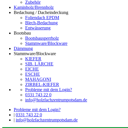
Zubehör
Kaminholz/Brennholz
Bedachung / Dacheindeckung
Foliendach EPDM
Blech-Bedachung
Entwässerung
Bootsbau
Bootsbausperrholz
Stammware/Blockware
Dämmung
Stammware/Blockware
KIEFER
SIB. LÄRCHE
EICHE
ESCHE
MAHAGONI
ZIRBEL-KIEFER
Probleme mit dem Login?
0331 743 22 0
info@holzfachzentrumpotsdam.de
Probleme mit dem Login?
|
0331 743 22 0
|
info@holzfachzentrumpotsdam.de