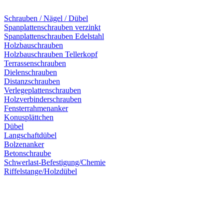
Schrauben / Nägel / Dübel
Spanplattenschrauben verzinkt
Spanplattenschrauben Edelstahl
Holzbauschrauben
Holzbauschrauben Tellerkopf
Terrassenschrauben
Dielenschrauben
Distanzschrauben
Verlegeplattenschrauben
Holzverbinderschrauben
Fensterrahmenanker
Konusplättchen
Dübel
Langschaftdübel
Bolzenanker
Betonschraube
Schwerlast-Befestigung/Chemie
Riffelstange/Holzdübel