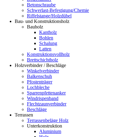
Betonschraube
Schwerlast-Befestigung/Chemie
Riffelstange/Holzdübel
Bau- und Konstruktionsholz
Bauholz
Kantholz
Bohlen
Schalung
Latten
Konstruktionsvollholz
Brettschichtholz
Holzverbinder / Beschläge
Winkelverbinder
Balkenschuh
Pfostenträger
Lochbleche
Sparrenpfettenanker
Windrispenband
Flechtzaunverbinder
Beschläge
Terrassen
Terrassenbeläge Holz
Unterkonstruktion
Aluminium
Holz