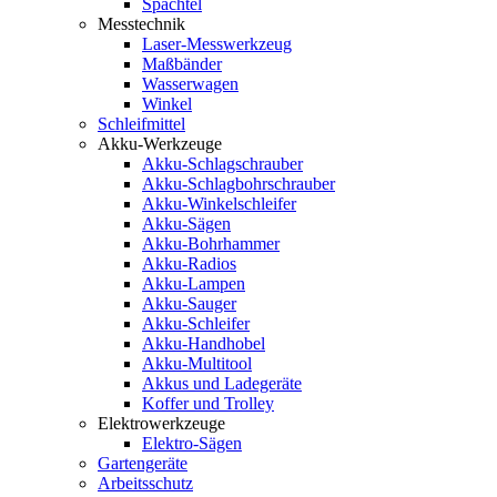
Spachtel
Messtechnik
Laser-Messwerkzeug
Maßbänder
Wasserwagen
Winkel
Schleifmittel
Akku-Werkzeuge
Akku-Schlagschrauber
Akku-Schlagbohrschrauber
Akku-Winkelschleifer
Akku-Sägen
Akku-Bohrhammer
Akku-Radios
Akku-Lampen
Akku-Sauger
Akku-Schleifer
Akku-Handhobel
Akku-Multitool
Akkus und Ladegeräte
Koffer und Trolley
Elektrowerkzeuge
Elektro-Sägen
Gartengeräte
Arbeitsschutz