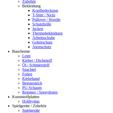
Zubehör
Bekleidung
Kopfbedeckung
T-Shirt / Nicki
Pullover / Hoodie
Schutzbrille
Jacken
Thermobekleidung
Arbeitsschuhe
Gehörschutz
Atemschutz
Bauchemie
Leim
Kleber / Dichtstoff
Öl / Schmierstoff
Spachtel
Folien
Klebeband
Betonestrich
PU-Schaum
Reiniger / Spraydosen
Kunststoffplatten
Hobbyglas
Spielgeräte / Zubehör
Spielgeräte