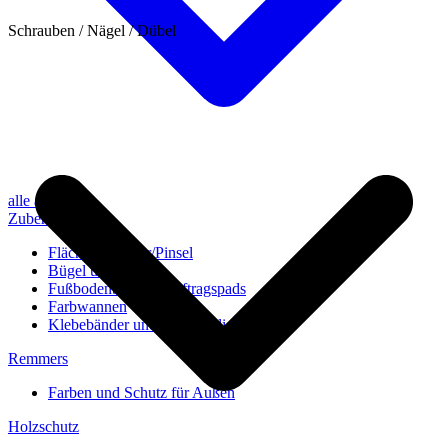
Schrauben / Nägel / Dübel
alle anzeigen
Zubehör
Flächenstreicher/Pinsel
Bügel und Rollen
Fußbodenbürsten/Auftragspads
Farbwannen
Klebebänder und Abdeckvlies
Remmers
Farben und Schutz für Außen
Holzschutz