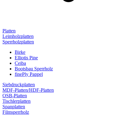
Platten
Leimholzplatten
Sperrholzplatten
Birke
Elliotis Pine
Ceiba
Bootsbau Sperrholz
finePly Pappel
Siebdruckplatten
MDF-Platten/HDF-Platten
OSB-Platten
Tischlerplatten
Spanplatten
Filmsperrholz