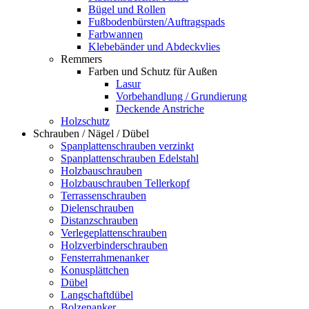
Bügel und Rollen
Fußbodenbürsten/Auftragspads
Farbwannen
Klebebänder und Abdeckvlies
Remmers
Farben und Schutz für Außen
Lasur
Vorbehandlung / Grundierung
Deckende Anstriche
Holzschutz
Schrauben / Nägel / Dübel
Spanplattenschrauben verzinkt
Spanplattenschrauben Edelstahl
Holzbauschrauben
Holzbauschrauben Tellerkopf
Terrassenschrauben
Dielenschrauben
Distanzschrauben
Verlegeplattenschrauben
Holzverbinderschrauben
Fensterrahmenanker
Konusplättchen
Dübel
Langschaftdübel
Bolzenanker