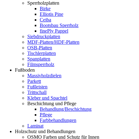
Sperrholzplatten
Birke
Elliotis Pine
Ceiba
Bootsbau Sperrholz
finePly Pappel
Siebdruckplatten
MDF-Platten/HDF-Platten
OSB-Platten
Tischlerplatten
Spanplatten
Filmsperrholz
Fußboden
Massivholzdielen
Parkett
Fußleisten
Trittschall
Kleber und Spachtel
Beschichtung und Pflege
Behandlung/Beschichtung
Pflege
Farbbehandlungen
Laminat
Holzschutz und Behandlungen
OSMO Farben und Schutz für Innen