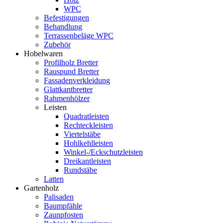
WPC
Befestigungen
Behandlung
Terrassenbeläge WPC
Zubehör
Hobelwaren
Profilholz Bretter
Rauspund Bretter
Fassadenverkleidung
Glattkantbretter
Rahmenhölzer
Leisten
Quadratleisten
Rechteckleisten
Viertelstäbe
Hohlkehlleisten
Winkel-/Eckschutzleisten
Dreikantleisten
Rundstäbe
Latten
Gartenholz
Palisaden
Baumpfähle
Zaunpfosten