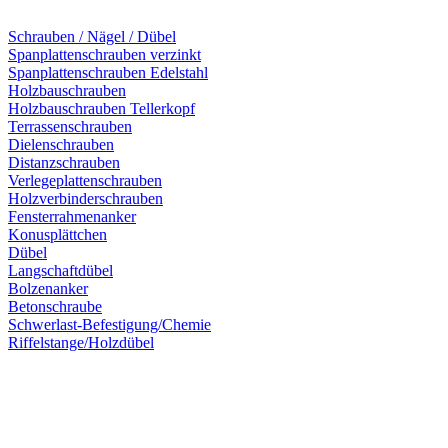
Schrauben / Nägel / Dübel
Spanplattenschrauben verzinkt
Spanplattenschrauben Edelstahl
Holzbauschrauben
Holzbauschrauben Tellerkopf
Terrassenschrauben
Dielenschrauben
Distanzschrauben
Verlegeplattenschrauben
Holzverbinderschrauben
Fensterrahmenanker
Konusplättchen
Dübel
Langschaftdübel
Bolzenanker
Betonschraube
Schwerlast-Befestigung/Chemie
Riffelstange/Holzdübel