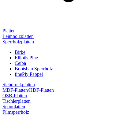
Platten
Leimholzplatten
Sperrholzplatten
Birke
Elliotis Pine
Ceiba
Bootsbau Sperrholz
finePly Pappel
Siebdruckplatten
MDF-Platten/HDF-Platten
OSB-Platten
Tischlerplatten
Spanplatten
Filmsperrholz