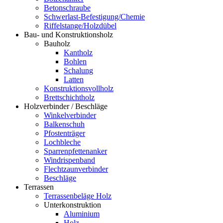
Betonschraube
Schwerlast-Befestigung/Chemie
Riffelstange/Holzdübel
Bau- und Konstruktionsholz
Bauholz
Kantholz
Bohlen
Schalung
Latten
Konstruktionsvollholz
Brettschichtholz
Holzverbinder / Beschläge
Winkelverbinder
Balkenschuh
Pfostenträger
Lochbleche
Sparrenpfettenanker
Windrispenband
Flechtzaunverbinder
Beschläge
Terrassen
Terrassenbeläge Holz
Unterkonstruktion
Aluminium
Holz