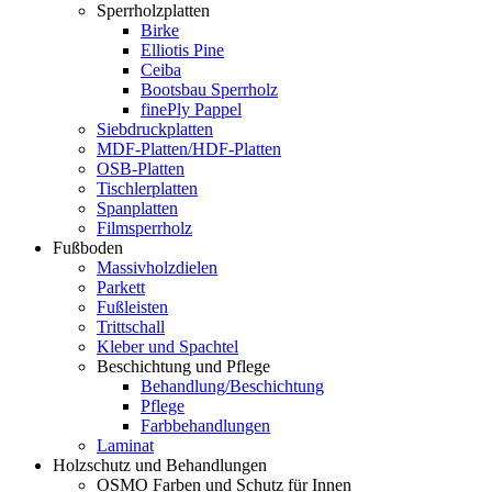
Sperrholzplatten
Birke
Elliotis Pine
Ceiba
Bootsbau Sperrholz
finePly Pappel
Siebdruckplatten
MDF-Platten/HDF-Platten
OSB-Platten
Tischlerplatten
Spanplatten
Filmsperrholz
Fußboden
Massivholzdielen
Parkett
Fußleisten
Trittschall
Kleber und Spachtel
Beschichtung und Pflege
Behandlung/Beschichtung
Pflege
Farbbehandlungen
Laminat
Holzschutz und Behandlungen
OSMO Farben und Schutz für Innen