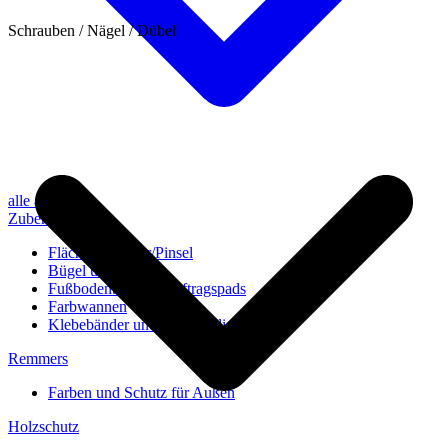
Schrauben / Nägel / Dübel
alle anzeigen
Zubehör
Flächenstreicher/Pinsel
Bügel und Rollen
Fußbodenbürsten/Auftragspads
Farbwannen
Klebebänder und Abdeckvlies
Remmers
Farben und Schutz für Außen
Holzschutz