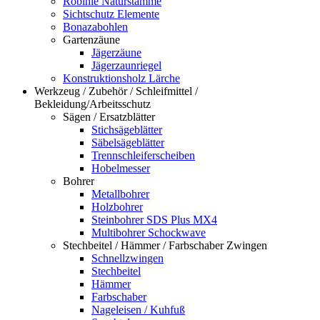
Robinie Naturstämme
Sichtschutz Elemente
Bonazabohlen
Gartenzäune
Jägerzäune
Jägerzaunriegel
Konstruktionsholz Lärche
Werkzeug / Zubehör / Schleifmittel /
Bekleidung/Arbeitsschutz
Sägen / Ersatzblätter
Stichsägeblätter
Säbelsägeblätter
Trennschleiferscheiben
Hobelmesser
Bohrer
Metallbohrer
Holzbohrer
Steinbohrer SDS Plus MX4
Multibohrer Schockwave
Stechbeitel / Hämmer / Farbschaber Zwingen
Schnellzwingen
Stechbeitel
Hämmer
Farbschaber
Nageleisen / Kuhfuß