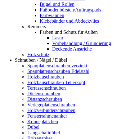
Bügel und Rollen
Fußbodenbürsten/Auftragspads
Farbwannen
Klebebänder und Abdeckvlies
Remmers
Farben und Schutz für Außen
Lasur
Vorbehandlung / Grundierung
Deckende Anstriche
Holzschutz
Schrauben / Nägel / Dübel
Spanplattenschrauben verzinkt
Spanplattenschrauben Edelstahl
Holzbauschrauben
Holzbauschrauben Tellerkopf
Terrassenschrauben
Dielenschrauben
Distanzschrauben
Verlegeplattenschrauben
Holzverbinderschrauben
Fensterrahmenanker
Konusplättchen
Dübel
Langschaftdübel
Bolzenanker