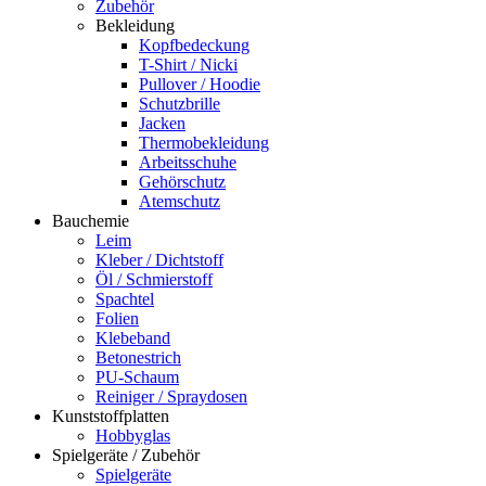
Zubehör
Bekleidung
Kopfbedeckung
T-Shirt / Nicki
Pullover / Hoodie
Schutzbrille
Jacken
Thermobekleidung
Arbeitsschuhe
Gehörschutz
Atemschutz
Bauchemie
Leim
Kleber / Dichtstoff
Öl / Schmierstoff
Spachtel
Folien
Klebeband
Betonestrich
PU-Schaum
Reiniger / Spraydosen
Kunststoffplatten
Hobbyglas
Spielgeräte / Zubehör
Spielgeräte