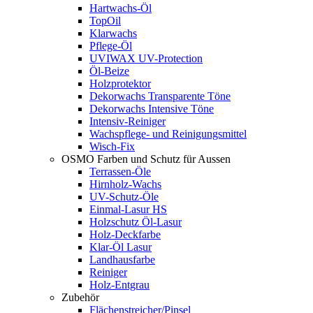
Hartwachs-Öl
TopOil
Klarwachs
Pflege-Öl
UVIWAX UV-Protection
Öl-Beize
Holzprotektor
Dekorwachs Transparente Töne
Dekorwachs Intensive Töne
Intensiv-Reiniger
Wachspflege- und Reinigungsmittel
Wisch-Fix
OSMO Farben und Schutz für Aussen
Terrassen-Öle
Hirnholz-Wachs
UV-Schutz-Öle
Einmal-Lasur HS
Holzschutz Öl-Lasur
Holz-Deckfarbe
Klar-Öl Lasur
Landhausfarbe
Reiniger
Holz-Entgrau
Zubehör
Flächenstreicher/Pinsel