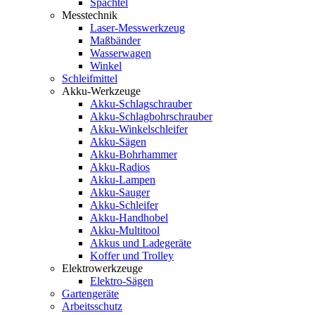
Spachtel
Messtechnik
Laser-Messwerkzeug
Maßbänder
Wasserwagen
Winkel
Schleifmittel
Akku-Werkzeuge
Akku-Schlagschrauber
Akku-Schlagbohrschrauber
Akku-Winkelschleifer
Akku-Sägen
Akku-Bohrhammer
Akku-Radios
Akku-Lampen
Akku-Sauger
Akku-Schleifer
Akku-Handhobel
Akku-Multitool
Akkus und Ladegeräte
Koffer und Trolley
Elektrowerkzeuge
Elektro-Sägen
Gartengeräte
Arbeitsschutz