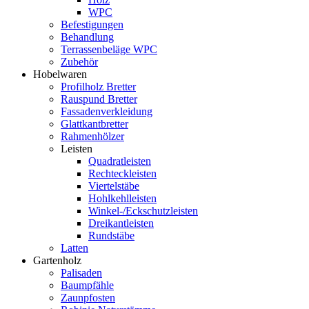
WPC
Befestigungen
Behandlung
Terrassenbeläge WPC
Zubehör
Hobelwaren
Profilholz Bretter
Rauspund Bretter
Fassadenverkleidung
Glattkantbretter
Rahmenhölzer
Leisten
Quadratleisten
Rechteckleisten
Viertelstäbe
Hohlkehlleisten
Winkel-/Eckschutzleisten
Dreikantleisten
Rundstäbe
Latten
Gartenholz
Palisaden
Baumpfähle
Zaunpfosten