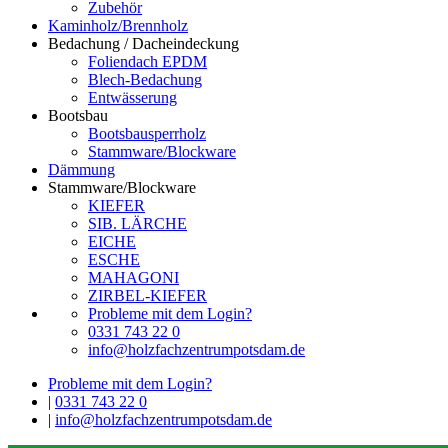
Zubehör
Kaminholz/Brennholz
Bedachung / Dacheindeckung
Foliendach EPDM
Blech-Bedachung
Entwässerung
Bootsbau
Bootsbausperrholz
Stammware/Blockware
Dämmung
Stammware/Blockware
KIEFER
SIB. LÄRCHE
EICHE
ESCHE
MAHAGONI
ZIRBEL-KIEFER
Probleme mit dem Login?
0331 743 22 0
info@holzfachzentrumpotsdam.de
Probleme mit dem Login?
|
0331 743 22 0
|
info@holzfachzentrumpotsdam.de