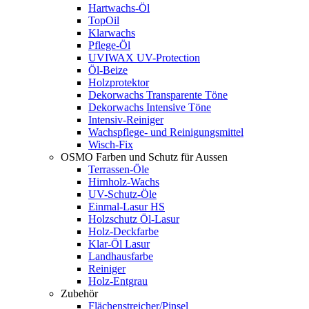
Hartwachs-Öl
TopOil
Klarwachs
Pflege-Öl
UVIWAX UV-Protection
Öl-Beize
Holzprotektor
Dekorwachs Transparente Töne
Dekorwachs Intensive Töne
Intensiv-Reiniger
Wachspflege- und Reinigungsmittel
Wisch-Fix
OSMO Farben und Schutz für Aussen
Terrassen-Öle
Hirnholz-Wachs
UV-Schutz-Öle
Einmal-Lasur HS
Holzschutz Öl-Lasur
Holz-Deckfarbe
Klar-Öl Lasur
Landhausfarbe
Reiniger
Holz-Entgrau
Zubehör
Flächenstreicher/Pinsel