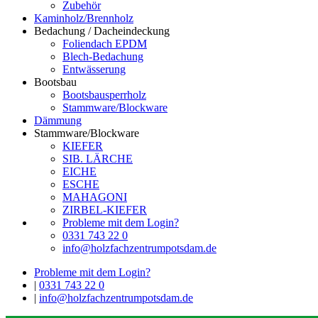
Zubehör
Kaminholz/Brennholz
Bedachung / Dacheindeckung
Foliendach EPDM
Blech-Bedachung
Entwässerung
Bootsbau
Bootsbausperrholz
Stammware/Blockware
Dämmung
Stammware/Blockware
KIEFER
SIB. LÄRCHE
EICHE
ESCHE
MAHAGONI
ZIRBEL-KIEFER
Probleme mit dem Login?
0331 743 22 0
info@holzfachzentrumpotsdam.de
Probleme mit dem Login?
|
0331 743 22 0
|
info@holzfachzentrumpotsdam.de