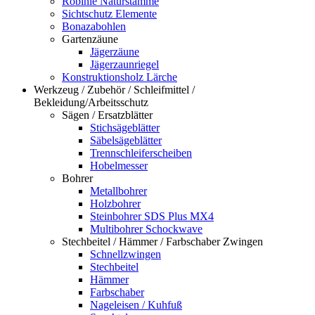
Robinie Naturstämme
Sichtschutz Elemente
Bonazabohlen
Gartenzäune
Jägerzäune
Jägerzaunriegel
Konstruktionsholz Lärche
Werkzeug / Zubehör / Schleifmittel /
Bekleidung/Arbeitsschutz
Sägen / Ersatzblätter
Stichsägeblätter
Säbelsägeblätter
Trennschleiferscheiben
Hobelmesser
Bohrer
Metallbohrer
Holzbohrer
Steinbohrer SDS Plus MX4
Multibohrer Schockwave
Stechbeitel / Hämmer / Farbschaber Zwingen
Schnellzwingen
Stechbeitel
Hämmer
Farbschaber
Nageleisen / Kuhfuß