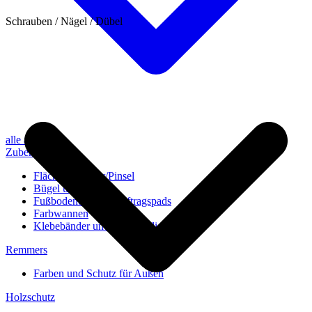
Schrauben / Nägel / Dübel
alle anzeigen
Zubehör
Flächenstreicher/Pinsel
Bügel und Rollen
Fußbodenbürsten/Auftragspads
Farbwannen
Klebebänder und Abdeckvlies
Remmers
Farben und Schutz für Außen
Holzschutz