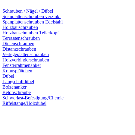
Schrauben / Nägel / Dübel
Spanplattenschrauben verzinkt
Spanplattenschrauben Edelstahl
Holzbauschrauben
Holzbauschrauben Tellerkopf
Terrassenschrauben
Dielenschrauben
Distanzschrauben
Verlegeplattenschrauben
Holzverbinderschrauben
Fensterrahmenanker
Konusplättchen
Dübel
Langschaftdübel
Bolzenanker
Betonschraube
Schwerlast-Befestigung/Chemie
Riffelstange/Holzdübel