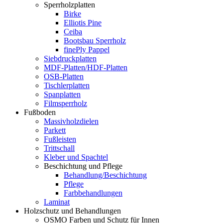
Sperrholzplatten
Birke
Elliotis Pine
Ceiba
Bootsbau Sperrholz
finePly Pappel
Siebdruckplatten
MDF-Platten/HDF-Platten
OSB-Platten
Tischlerplatten
Spanplatten
Filmsperrholz
Fußboden
Massivholzdielen
Parkett
Fußleisten
Trittschall
Kleber und Spachtel
Beschichtung und Pflege
Behandlung/Beschichtung
Pflege
Farbbehandlungen
Laminat
Holzschutz und Behandlungen
OSMO Farben und Schutz für Innen