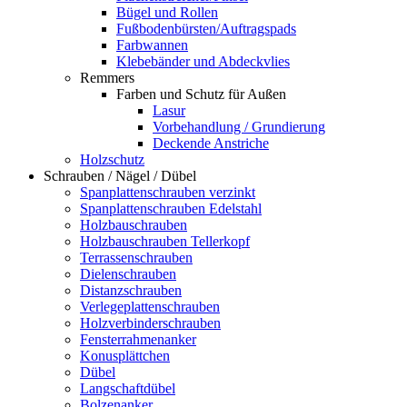
Bügel und Rollen
Fußbodenbürsten/Auftragspads
Farbwannen
Klebebänder und Abdeckvlies
Remmers
Farben und Schutz für Außen
Lasur
Vorbehandlung / Grundierung
Deckende Anstriche
Holzschutz
Schrauben / Nägel / Dübel
Spanplattenschrauben verzinkt
Spanplattenschrauben Edelstahl
Holzbauschrauben
Holzbauschrauben Tellerkopf
Terrassenschrauben
Dielenschrauben
Distanzschrauben
Verlegeplattenschrauben
Holzverbinderschrauben
Fensterrahmenanker
Konusplättchen
Dübel
Langschaftdübel
Bolzenanker