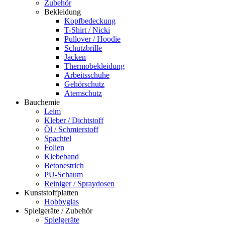
Zubehör
Bekleidung
Kopfbedeckung
T-Shirt / Nicki
Pullover / Hoodie
Schutzbrille
Jacken
Thermobekleidung
Arbeitsschuhe
Gehörschutz
Atemschutz
Bauchemie
Leim
Kleber / Dichtstoff
Öl / Schmierstoff
Spachtel
Folien
Klebeband
Betonestrich
PU-Schaum
Reiniger / Spraydosen
Kunststoffplatten
Hobbyglas
Spielgeräte / Zubehör
Spielgeräte