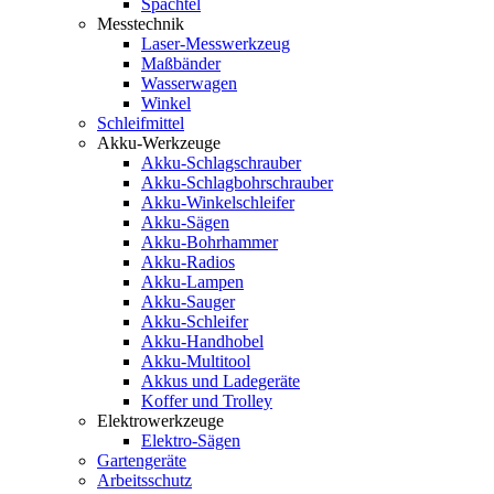
Spachtel
Messtechnik
Laser-Messwerkzeug
Maßbänder
Wasserwagen
Winkel
Schleifmittel
Akku-Werkzeuge
Akku-Schlagschrauber
Akku-Schlagbohrschrauber
Akku-Winkelschleifer
Akku-Sägen
Akku-Bohrhammer
Akku-Radios
Akku-Lampen
Akku-Sauger
Akku-Schleifer
Akku-Handhobel
Akku-Multitool
Akkus und Ladegeräte
Koffer und Trolley
Elektrowerkzeuge
Elektro-Sägen
Gartengeräte
Arbeitsschutz