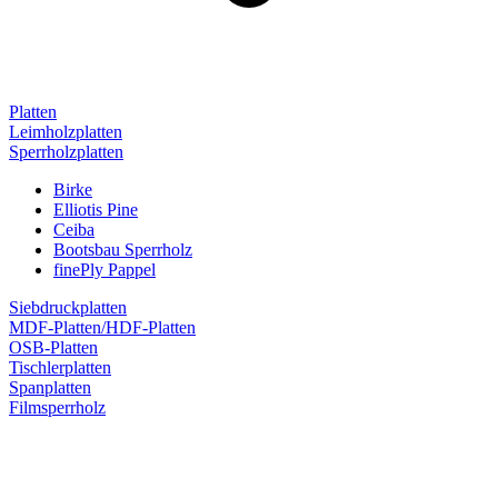
Platten
Leimholzplatten
Sperrholzplatten
Birke
Elliotis Pine
Ceiba
Bootsbau Sperrholz
finePly Pappel
Siebdruckplatten
MDF-Platten/HDF-Platten
OSB-Platten
Tischlerplatten
Spanplatten
Filmsperrholz