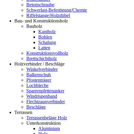
Betonschraube
Schwerlast-Befestigung/Chemie
Riffelstange/Holzdübel
Bau- und Konstruktionsholz
Bauholz
Kantholz
Bohlen
Schalung
Latten
Konstruktionsvollholz
Brettschichtholz
Holzverbinder / Beschläge
Winkelverbinder
Balkenschuh
Pfostenträger
Lochbleche
Sparrenpfettenanker
Windrispenband
Flechtzaunverbinder
Beschläge
Terrassen
Terrassenbeläge Holz
Unterkonstruktion
Aluminium
Holz