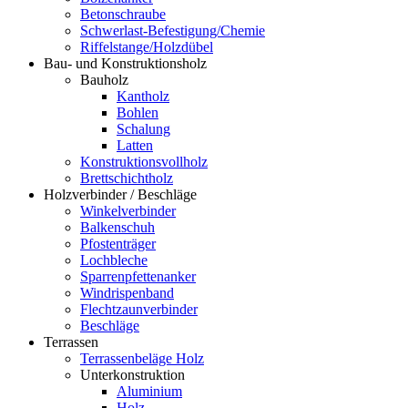
Betonschraube
Schwerlast-Befestigung/Chemie
Riffelstange/Holzdübel
Bau- und Konstruktionsholz
Bauholz
Kantholz
Bohlen
Schalung
Latten
Konstruktionsvollholz
Brettschichtholz
Holzverbinder / Beschläge
Winkelverbinder
Balkenschuh
Pfostenträger
Lochbleche
Sparrenpfettenanker
Windrispenband
Flechtzaunverbinder
Beschläge
Terrassen
Terrassenbeläge Holz
Unterkonstruktion
Aluminium
Holz