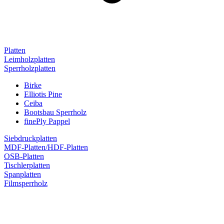
Platten
Leimholzplatten
Sperrholzplatten
Birke
Elliotis Pine
Ceiba
Bootsbau Sperrholz
finePly Pappel
Siebdruckplatten
MDF-Platten/HDF-Platten
OSB-Platten
Tischlerplatten
Spanplatten
Filmsperrholz