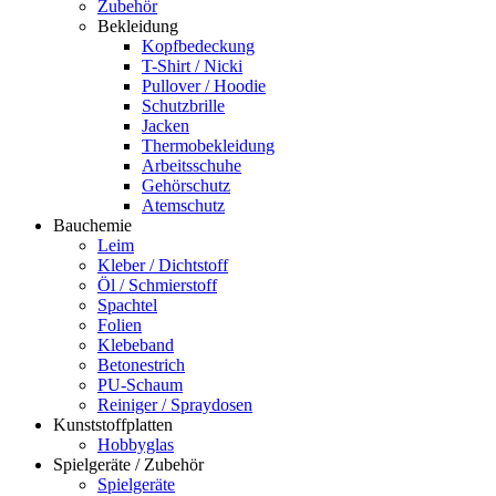
Zubehör
Bekleidung
Kopfbedeckung
T-Shirt / Nicki
Pullover / Hoodie
Schutzbrille
Jacken
Thermobekleidung
Arbeitsschuhe
Gehörschutz
Atemschutz
Bauchemie
Leim
Kleber / Dichtstoff
Öl / Schmierstoff
Spachtel
Folien
Klebeband
Betonestrich
PU-Schaum
Reiniger / Spraydosen
Kunststoffplatten
Hobbyglas
Spielgeräte / Zubehör
Spielgeräte