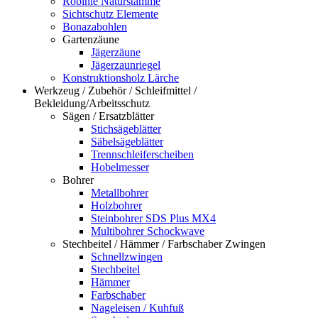
Robinie Naturstämme
Sichtschutz Elemente
Bonazabohlen
Gartenzäune
Jägerzäune
Jägerzaunriegel
Konstruktionsholz Lärche
Werkzeug / Zubehör / Schleifmittel /
Bekleidung/Arbeitsschutz
Sägen / Ersatzblätter
Stichsägeblätter
Säbelsägeblätter
Trennschleiferscheiben
Hobelmesser
Bohrer
Metallbohrer
Holzbohrer
Steinbohrer SDS Plus MX4
Multibohrer Schockwave
Stechbeitel / Hämmer / Farbschaber Zwingen
Schnellzwingen
Stechbeitel
Hämmer
Farbschaber
Nageleisen / Kuhfuß