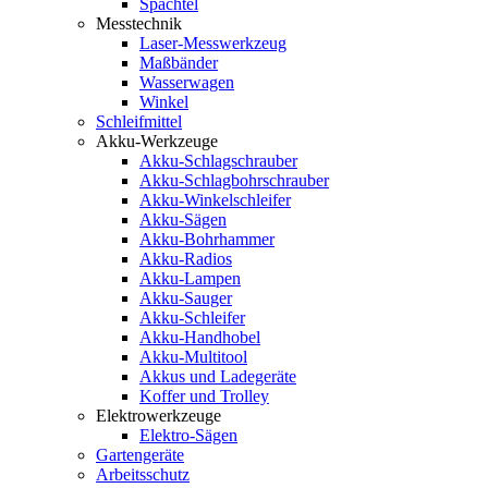
Spachtel
Messtechnik
Laser-Messwerkzeug
Maßbänder
Wasserwagen
Winkel
Schleifmittel
Akku-Werkzeuge
Akku-Schlagschrauber
Akku-Schlagbohrschrauber
Akku-Winkelschleifer
Akku-Sägen
Akku-Bohrhammer
Akku-Radios
Akku-Lampen
Akku-Sauger
Akku-Schleifer
Akku-Handhobel
Akku-Multitool
Akkus und Ladegeräte
Koffer und Trolley
Elektrowerkzeuge
Elektro-Sägen
Gartengeräte
Arbeitsschutz