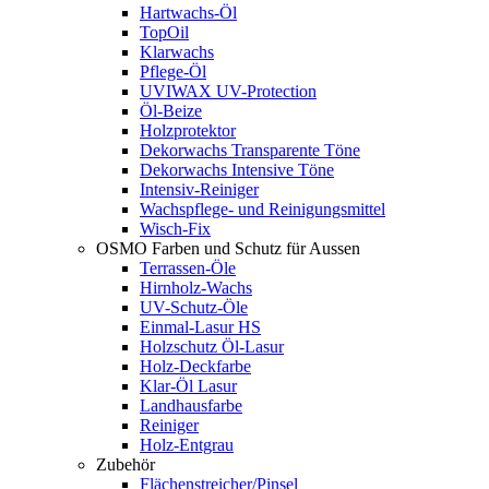
Hartwachs-Öl
TopOil
Klarwachs
Pflege-Öl
UVIWAX UV-Protection
Öl-Beize
Holzprotektor
Dekorwachs Transparente Töne
Dekorwachs Intensive Töne
Intensiv-Reiniger
Wachspflege- und Reinigungsmittel
Wisch-Fix
OSMO Farben und Schutz für Aussen
Terrassen-Öle
Hirnholz-Wachs
UV-Schutz-Öle
Einmal-Lasur HS
Holzschutz Öl-Lasur
Holz-Deckfarbe
Klar-Öl Lasur
Landhausfarbe
Reiniger
Holz-Entgrau
Zubehör
Flächenstreicher/Pinsel