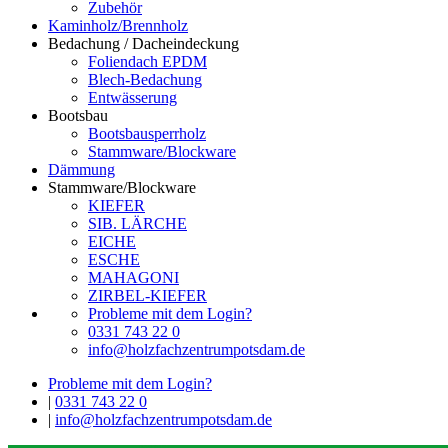
Zubehör
Kaminholz/Brennholz
Bedachung / Dacheindeckung
Foliendach EPDM
Blech-Bedachung
Entwässerung
Bootsbau
Bootsbausperrholz
Stammware/Blockware
Dämmung
Stammware/Blockware
KIEFER
SIB. LÄRCHE
EICHE
ESCHE
MAHAGONI
ZIRBEL-KIEFER
Probleme mit dem Login?
0331 743 22 0
info@holzfachzentrumpotsdam.de
Probleme mit dem Login?
|
0331 743 22 0
|
info@holzfachzentrumpotsdam.de