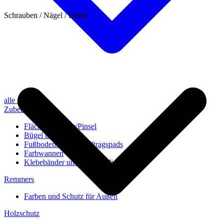
Schrauben / Nägel / Dübel
alle anzeigen
Zubehör
Flächenstreicher/Pinsel
Bügel und Rollen
Fußbodenbürsten/Auftragspads
Farbwannen
Klebebänder und Abdeckvlies
Remmers
Farben und Schutz für Außen
Holzschutz