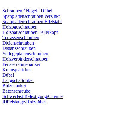
Schrauben / Nägel / Dübel
Spanplattenschrauben verzinkt
Spanplattenschrauben Edelstahl
Holzbauschrauben
Holzbauschrauben Tellerkopf
Terrassenschrauben
Dielenschrauben
Distanzschrauben
Verlegeplattenschrauben
Holzverbinderschrauben
Fensterrahmenanker
Konusplättchen
Dübel
Langschaftdübel
Bolzenanker
Betonschraube
Schwerlast-Befestigung/Chemie
Riffelstange/Holzdübel