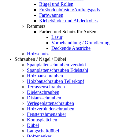
Bügel und Rollen
Fußbodenbürsten/Auftragspads
Farbwannen
Klebebänder und Abdeckvlies
Remmers
Farben und Schutz für Außen
Lasur
Vorbehandlung / Grundierung
Deckende Anstriche
Holzschutz
Schrauben / Nägel / Dübel
Spanplattenschrauben verzinkt
Spanplattenschrauben Edelstahl
Holzbauschrauben
Holzbauschrauben Tellerkopf
Terrassenschrauben
Dielenschrauben
Distanzschrauben
Verlegeplattenschrauben
Holzverbinderschrauben
Fensterrahmenanker
Konusplättchen
Dübel
Langschaftdübel
Bolzenanker