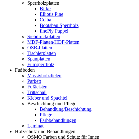
Sperrholzplatten
Birke
Elliotis Pine
Ceiba
Bootsbau Sperrholz
finePly Pappel
Siebdruckplatten
MDF-Platten/HDF-Platten
OSB-Platten
Tischlerplatten
Spanplatten
Filmsperrholz
Fußboden
Massivholzdielen
Parkett
Fußleisten
Trittschall
Kleber und Spachtel
Beschichtung und Pflege
Behandlung/Beschichtung
Pflege
Farbbehandlungen
Laminat
Holzschutz und Behandlungen
OSMO Farben und Schutz für Innen