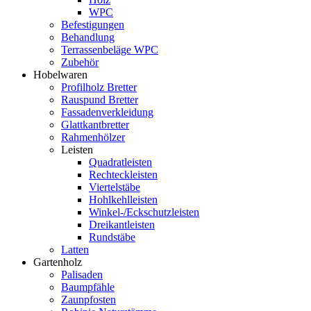
WPC
Befestigungen
Behandlung
Terrassenbeläge WPC
Zubehör
Hobelwaren
Profilholz Bretter
Rauspund Bretter
Fassadenverkleidung
Glattkantbretter
Rahmenhölzer
Leisten
Quadratleisten
Rechteckleisten
Viertelstäbe
Hohlkehlleisten
Winkel-/Eckschutzleisten
Dreikantleisten
Rundstäbe
Latten
Gartenholz
Palisaden
Baumpfähle
Zaunpfosten