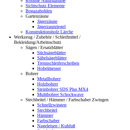
Robinie Naturstämme
Sichtschutz Elemente
Bonazabohlen
Gartenzäune
Jägerzäune
Jägerzaunriegel
Konstruktionsholz Lärche
Werkzeug / Zubehör / Schleifmittel /
Bekleidung/Arbeitsschutz
Sägen / Ersatzblätter
Stichsägeblätter
Säbelsägeblätter
Trennschleiferscheiben
Hobelmesser
Bohrer
Metallbohrer
Holzbohrer
Steinbohrer SDS Plus MX4
Multibohrer Schockwave
Stechbeitel / Hämmer / Farbschaber Zwingen
Schnellzwingen
Stechbeitel
Hämmer
Farbschaber
Nageleisen / Kuhfuß