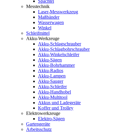
Spachtel
Messtechnik
Laser-Messwerkzeug
Maßbänder
Wasserwagen
Winkel
Schleifmittel
Akku-Werkzeuge
Akku-Schlagschrauber
Akku-Schlagbohrschrauber
Akku-Winkelschleifer
Akku-Sägen
Akku-Bohrhammer
Akku-Radios
Akku-Lampen
Akku-Sauger
Akku-Schleifer
Akku-Handhobel
Akku-Multitool
Akkus und Ladegeräte
Koffer und Trolley
Elektrowerkzeuge
Elektro-Sägen
Gartengeräte
Arbeitsschutz