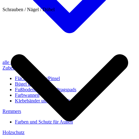
Schrauben / Nägel / Dübel
alle anzeigen
Zubehör
Flächenstreicher/Pinsel
Bügel und Rollen
Fußbodenbürsten/Auftragspads
Farbwannen
Klebebänder und Abdeckvlies
Remmers
Farben und Schutz für Außen
Holzschutz