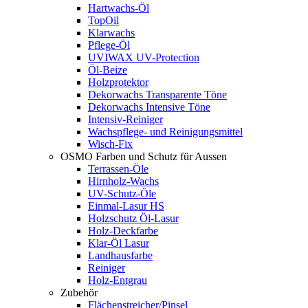
Hartwachs-Öl
TopOil
Klarwachs
Pflege-Öl
UVIWAX UV-Protection
Öl-Beize
Holzprotektor
Dekorwachs Transparente Töne
Dekorwachs Intensive Töne
Intensiv-Reiniger
Wachspflege- und Reinigungsmittel
Wisch-Fix
OSMO Farben und Schutz für Aussen
Terrassen-Öle
Hirnholz-Wachs
UV-Schutz-Öle
Einmal-Lasur HS
Holzschutz Öl-Lasur
Holz-Deckfarbe
Klar-Öl Lasur
Landhausfarbe
Reiniger
Holz-Entgrau
Zubehör
Flächenstreicher/Pinsel