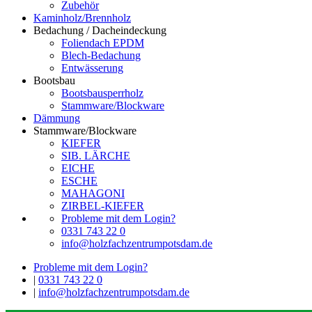
Zubehör
Kaminholz/Brennholz
Bedachung / Dacheindeckung
Foliendach EPDM
Blech-Bedachung
Entwässerung
Bootsbau
Bootsbausperrholz
Stammware/Blockware
Dämmung
Stammware/Blockware
KIEFER
SIB. LÄRCHE
EICHE
ESCHE
MAHAGONI
ZIRBEL-KIEFER
Probleme mit dem Login?
0331 743 22 0
info@holzfachzentrumpotsdam.de
Probleme mit dem Login?
|
0331 743 22 0
|
info@holzfachzentrumpotsdam.de