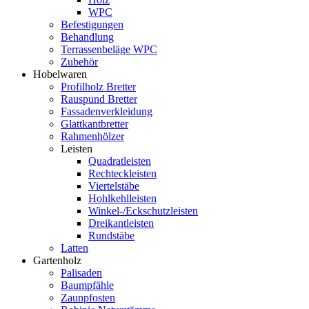
WPC
Befestigungen
Behandlung
Terrassenbeläge WPC
Zubehör
Hobelwaren
Profilholz Bretter
Rauspund Bretter
Fassadenverkleidung
Glattkantbretter
Rahmenhölzer
Leisten
Quadratleisten
Rechteckleisten
Viertelstäbe
Hohlkehlleisten
Winkel-/Eckschutzleisten
Dreikantleisten
Rundstäbe
Latten
Gartenholz
Palisaden
Baumpfähle
Zaunpfosten