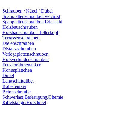
Schrauben / Nägel / Dübel
Spanplattenschrauben verzinkt
Spanplattenschrauben Edelstahl
Holzbauschrauben
Holzbauschrauben Tellerkopf
Terrassenschrauben
Dielenschrauben
Distanzschrauben
Verlegeplattenschrauben
Holzverbinderschrauben
Fensterrahmenanker
Konusplättchen
Dübel
Langschaftdübel
Bolzenanker
Betonschraube
Schwerlast-Befestigung/Chemie
Riffelstange/Holzdübel