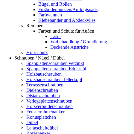
Bügel und Rollen
Fußbodenbürsten/Auftragspads
Farbwannen
Klebebänder und Abdeckvlies
Remmers
Farben und Schutz für Außen
Lasur
Vorbehandlung / Grundierung
Deckende Anstriche
Holzschutz
Schrauben / Nägel / Dübel
Spanplattenschrauben verzinkt
Spanplattenschrauben Edelstahl
Holzbauschrauben
Holzbauschrauben Tellerkopf
Terrassenschrauben
Dielenschrauben
Distanzschrauben
Verlegeplattenschrauben
Holzverbinderschrauben
Fensterrahmenanker
Konusplättchen
Dübel
Langschaftdübel
Bolzenanker