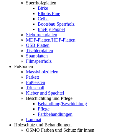
Sperrholzplatten
Birke
Elliotis Pine
Ceiba
Bootsbau Sperrholz
finePly Pappel
Siebdruckplatten
MDF-Platten/HDF-Platten
OSB-Platten
Tischlerplatten
Spanplatten
Filmsperrholz
Fußboden
Massivholzdielen
Parkett
Fußleisten
Trittschall
Kleber und Spachtel
Beschichtung und Pflege
Behandlung/Beschichtung
Pflege
Farbbehandlungen
Laminat
Holzschutz und Behandlungen
OSMO Farben und Schutz für Innen