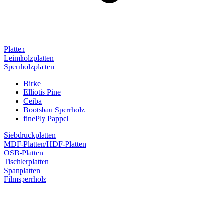
Platten
Leimholzplatten
Sperrholzplatten
Birke
Elliotis Pine
Ceiba
Bootsbau Sperrholz
finePly Pappel
Siebdruckplatten
MDF-Platten/HDF-Platten
OSB-Platten
Tischlerplatten
Spanplatten
Filmsperrholz