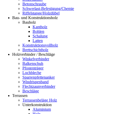
Betonschraube
Schwerlast-Befestigung/Chemie
Riffelstange/Holzdübel
Bau- und Konstruktionsholz
Bauholz
Kantholz
Bohlen
Schalung
Latten
Konstruktionsvollholz
Brettschichtholz
Holzverbinder / Beschläge
Winkelverbinder
Balkenschuh
Pfostenträger
Lochbleche
Sparrenpfettenanker
Windrispenband
Flechtzaunverbinder
Beschläge
Terrassen
Terrassenbeläge Holz
Unterkonstruktion
Aluminium
Holz