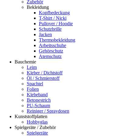
Zubehör
Bekleidung
Kopfbedeckung
T-Shirt / Nicki
Pullover / Hoodie
Schutzbrille
Jacken
Thermobekleidung
Arbeitsschuhe
Gehörschutz
Atemschutz
Bauchemie
Leim
Kleber / Dichtstoff
Öl / Schmierstoff
Spachtel
Folien
Klebeband
Betonestrich
PU-Schaum
Reiniger / Spraydosen
Kunststoffplatten
Hobbyglas
Spielgeräte / Zubehör
Spielgeräte