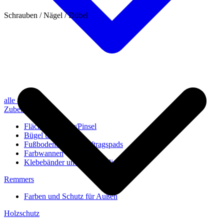
Schrauben / Nägel / Dübel
alle anzeigen
Zubehör
Flächenstreicher/Pinsel
Bügel und Rollen
Fußbodenbürsten/Auftragspads
Farbwannen
Klebebänder und Abdeckvlies
Remmers
Farben und Schutz für Außen
Holzschutz