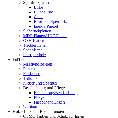
Sperrholzplatten
Birke
Elliotis Pine
Ceiba
Bootsbau Sperrholz
finePly Pappel
Siebdruckplatten
MDF-Platten/HDF-Platten
OSB-Platten
Tischlerplatten
Spanplatten
Filmsperrholz
Fußboden
Massivholzdielen
Parkett
Fußleisten
Trittschall
Kleber und Spachtel
Beschichtung und Pflege
Behandlung/Beschichtung
Pflege
Farbbehandlungen
Laminat
Holzschutz und Behandlungen
OSMO Farben und Schutz für Innen