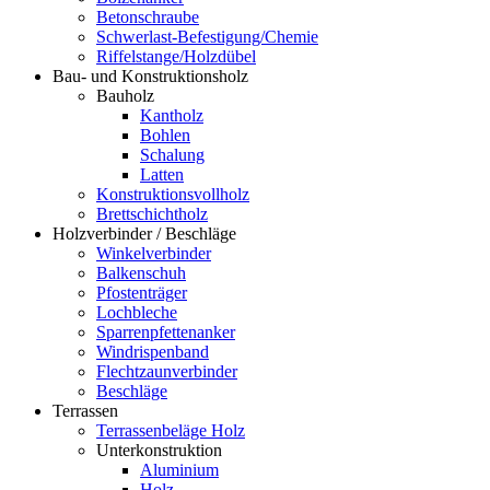
Betonschraube
Schwerlast-Befestigung/Chemie
Riffelstange/Holzdübel
Bau- und Konstruktionsholz
Bauholz
Kantholz
Bohlen
Schalung
Latten
Konstruktionsvollholz
Brettschichtholz
Holzverbinder / Beschläge
Winkelverbinder
Balkenschuh
Pfostenträger
Lochbleche
Sparrenpfettenanker
Windrispenband
Flechtzaunverbinder
Beschläge
Terrassen
Terrassenbeläge Holz
Unterkonstruktion
Aluminium
Holz