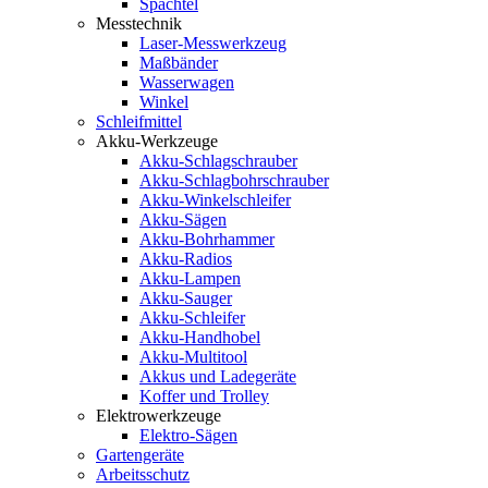
Spachtel
Messtechnik
Laser-Messwerkzeug
Maßbänder
Wasserwagen
Winkel
Schleifmittel
Akku-Werkzeuge
Akku-Schlagschrauber
Akku-Schlagbohrschrauber
Akku-Winkelschleifer
Akku-Sägen
Akku-Bohrhammer
Akku-Radios
Akku-Lampen
Akku-Sauger
Akku-Schleifer
Akku-Handhobel
Akku-Multitool
Akkus und Ladegeräte
Koffer und Trolley
Elektrowerkzeuge
Elektro-Sägen
Gartengeräte
Arbeitsschutz