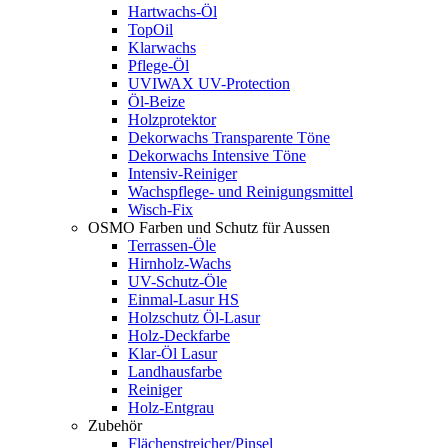
Hartwachs-Öl
TopOil
Klarwachs
Pflege-Öl
UVIWAX UV-Protection
Öl-Beize
Holzprotektor
Dekorwachs Transparente Töne
Dekorwachs Intensive Töne
Intensiv-Reiniger
Wachspflege- und Reinigungsmittel
Wisch-Fix
OSMO Farben und Schutz für Aussen
Terrassen-Öle
Hirnholz-Wachs
UV-Schutz-Öle
Einmal-Lasur HS
Holzschutz Öl-Lasur
Holz-Deckfarbe
Klar-Öl Lasur
Landhausfarbe
Reiniger
Holz-Entgrau
Zubehör
Flächenstreicher/Pinsel