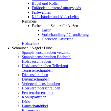
Bügel und Rollen
Fußbodenbürsten/Auftragspads
Farbwannen
Klebebänder und Abdeckvlies
Remmers
Farben und Schutz für Außen
Lasur
Vorbehandlung / Grundierung
Deckende Anstriche
Holzschutz
Schrauben / Nägel / Dübel
Spanplattenschrauben verzinkt
Spanplattenschrauben Edelstahl
Holzbauschrauben
Holzbauschrauben Tellerkopf
Terrassenschrauben
Dielenschrauben
Distanzschrauben
Verlegeplattenschrauben
Holzverbinderschrauben
Fensterrahmenanker
Konusplättchen
Dübel
Langschaftdübel
Bolzenanker