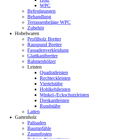
WPC
Befestigungen
Behandlung
Terrassenbeläge WPC
Zubehör
Hobelwaren
Profilholz Bretter
Rauspund Bretter
Fassadenverkleidung
Glattkantbretter
Rahmenhölzer
Leisten
Quadratleisten
Rechteckleisten
Viertelstäbe
Hohlkehlleisten
Winkel-/Eckschutzleisten
Dreikantleisten
Rundstäbe
Latten
Gartenholz
Palisaden
Baumpfähle
Zaunpfosten