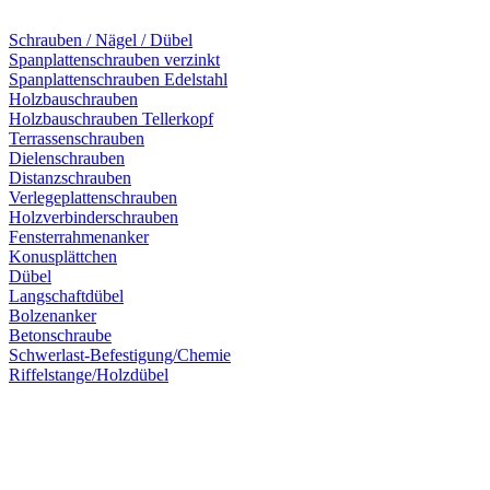
Schrauben / Nägel / Dübel
Spanplattenschrauben verzinkt
Spanplattenschrauben Edelstahl
Holzbauschrauben
Holzbauschrauben Tellerkopf
Terrassenschrauben
Dielenschrauben
Distanzschrauben
Verlegeplattenschrauben
Holzverbinderschrauben
Fensterrahmenanker
Konusplättchen
Dübel
Langschaftdübel
Bolzenanker
Betonschraube
Schwerlast-Befestigung/Chemie
Riffelstange/Holzdübel