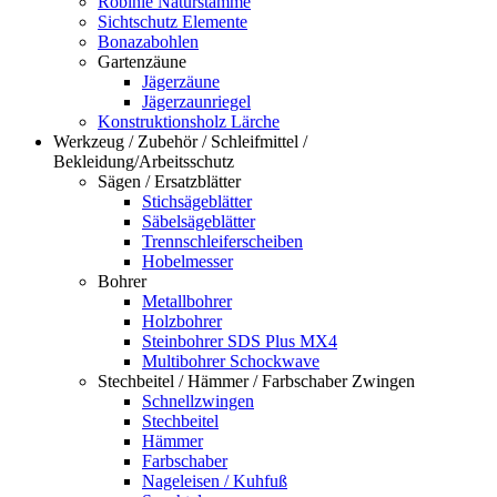
Robinie Naturstämme
Sichtschutz Elemente
Bonazabohlen
Gartenzäune
Jägerzäune
Jägerzaunriegel
Konstruktionsholz Lärche
Werkzeug / Zubehör / Schleifmittel /
Bekleidung/Arbeitsschutz
Sägen / Ersatzblätter
Stichsägeblätter
Säbelsägeblätter
Trennschleiferscheiben
Hobelmesser
Bohrer
Metallbohrer
Holzbohrer
Steinbohrer SDS Plus MX4
Multibohrer Schockwave
Stechbeitel / Hämmer / Farbschaber Zwingen
Schnellzwingen
Stechbeitel
Hämmer
Farbschaber
Nageleisen / Kuhfuß