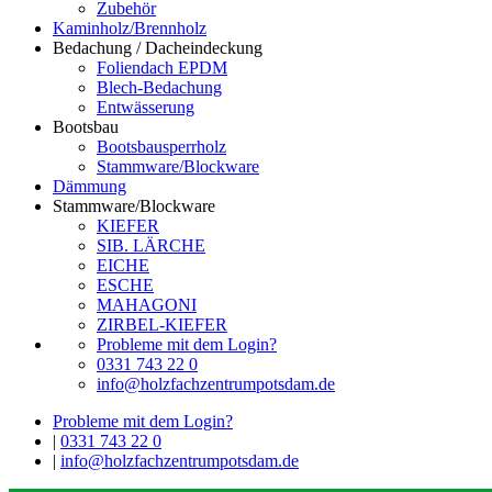
Zubehör
Kaminholz/Brennholz
Bedachung / Dacheindeckung
Foliendach EPDM
Blech-Bedachung
Entwässerung
Bootsbau
Bootsbausperrholz
Stammware/Blockware
Dämmung
Stammware/Blockware
KIEFER
SIB. LÄRCHE
EICHE
ESCHE
MAHAGONI
ZIRBEL-KIEFER
Probleme mit dem Login?
0331 743 22 0
info@holzfachzentrumpotsdam.de
Probleme mit dem Login?
|
0331 743 22 0
|
info@holzfachzentrumpotsdam.de