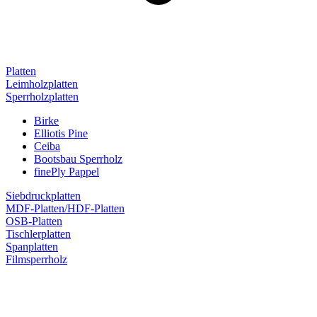
Platten
Leimholzplatten
Sperrholzplatten
Birke
Elliotis Pine
Ceiba
Bootsbau Sperrholz
finePly Pappel
Siebdruckplatten
MDF-Platten/HDF-Platten
OSB-Platten
Tischlerplatten
Spanplatten
Filmsperrholz