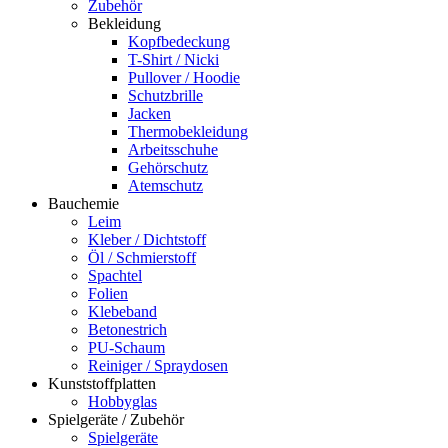
Zubehör
Bekleidung
Kopfbedeckung
T-Shirt / Nicki
Pullover / Hoodie
Schutzbrille
Jacken
Thermobekleidung
Arbeitsschuhe
Gehörschutz
Atemschutz
Bauchemie
Leim
Kleber / Dichtstoff
Öl / Schmierstoff
Spachtel
Folien
Klebeband
Betonestrich
PU-Schaum
Reiniger / Spraydosen
Kunststoffplatten
Hobbyglas
Spielgeräte / Zubehör
Spielgeräte