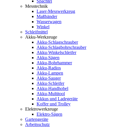
Spachtel
Messtechnik
Laser-Messwerkzeug
Maßbänder
Wasserwagen
Winkel
Schleifmittel
Akku-Werkzeuge
Akku-Schlagschrauber
Akku-Schlagbohrschrauber
Akku-Winkelschleifer
Akku-Sägen
Akku-Bohrhammer
Akku-Radios
Akku-Lampen
Akku-Sauger
Akku-Schleifer
Akku-Handhobel
Akku-Multitool
Akkus und Ladegeräte
Koffer und Trolley
Elektrowerkzeuge
Elektro-Sägen
Gartengeräte
Arbeitsschutz