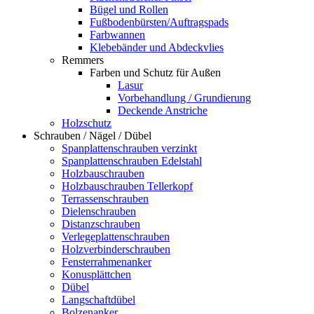
Bügel und Rollen
Fußbodenbürsten/Auftragspads
Farbwannen
Klebebänder und Abdeckvlies
Remmers
Farben und Schutz für Außen
Lasur
Vorbehandlung / Grundierung
Deckende Anstriche
Holzschutz
Schrauben / Nägel / Dübel
Spanplattenschrauben verzinkt
Spanplattenschrauben Edelstahl
Holzbauschrauben
Holzbauschrauben Tellerkopf
Terrassenschrauben
Dielenschrauben
Distanzschrauben
Verlegeplattenschrauben
Holzverbinderschrauben
Fensterrahmenanker
Konusplättchen
Dübel
Langschaftdübel
Bolzenanker