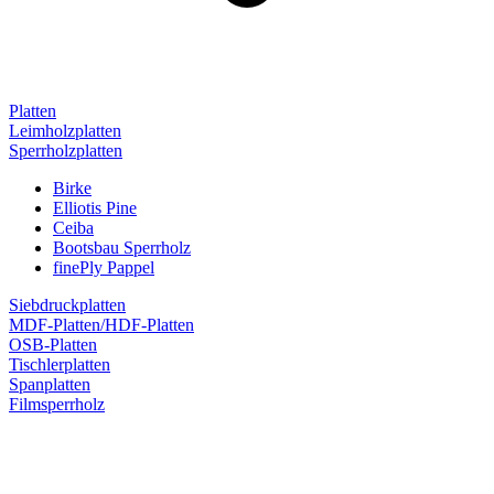
Platten
Leimholzplatten
Sperrholzplatten
Birke
Elliotis Pine
Ceiba
Bootsbau Sperrholz
finePly Pappel
Siebdruckplatten
MDF-Platten/HDF-Platten
OSB-Platten
Tischlerplatten
Spanplatten
Filmsperrholz