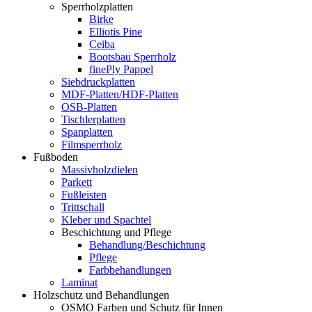
Sperrholzplatten
Birke
Elliotis Pine
Ceiba
Bootsbau Sperrholz
finePly Pappel
Siebdruckplatten
MDF-Platten/HDF-Platten
OSB-Platten
Tischlerplatten
Spanplatten
Filmsperrholz
Fußboden
Massivholzdielen
Parkett
Fußleisten
Trittschall
Kleber und Spachtel
Beschichtung und Pflege
Behandlung/Beschichtung
Pflege
Farbbehandlungen
Laminat
Holzschutz und Behandlungen
OSMO Farben und Schutz für Innen