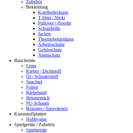
Zubehör
Bekleidung
Kopfbedeckung
T-Shirt / Nicki
Pullover / Hoodie
Schutzbrille
Jacken
Thermobekleidung
Arbeitsschuhe
Gehörschutz
Atemschutz
Bauchemie
Leim
Kleber / Dichtstoff
Öl / Schmierstoff
Spachtel
Folien
Klebeband
Betonestrich
PU-Schaum
Reiniger / Spraydosen
Kunststoffplatten
Hobbyglas
Spielgeräte / Zubehör
Spielgeräte