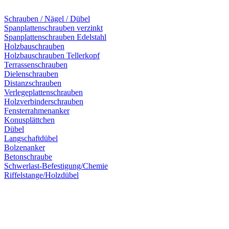
Schrauben / Nägel / Dübel
Spanplattenschrauben verzinkt
Spanplattenschrauben Edelstahl
Holzbauschrauben
Holzbauschrauben Tellerkopf
Terrassenschrauben
Dielenschrauben
Distanzschrauben
Verlegeplattenschrauben
Holzverbinderschrauben
Fensterrahmenanker
Konusplättchen
Dübel
Langschaftdübel
Bolzenanker
Betonschraube
Schwerlast-Befestigung/Chemie
Riffelstange/Holzdübel