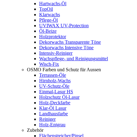
Hartwachs-Öl
TopOil
Klarwachs
Pflege-Öl
UVIWAX UV-Protection
Öl-Beize
Holzprotektor
Dekorwachs Transparente Töne
Dekorwachs Intensive Töne
Intensiv-Reiniger
Wachspflege- und Reinigungsmittel
Wisch-Fix
OSMO Farben und Schutz für Aussen
Terrassen-Öle
Hirnholz-Wachs
UV-Schutz-Öle
Einmal-Lasur HS
Holzschutz Öl-Lasur
Holz-Deckfarbe
Klar-Öl Lasur
Landhausfarbe
Reiniger
Holz-Entgrau
Zubehör
Flächenstreicher/Pinsel