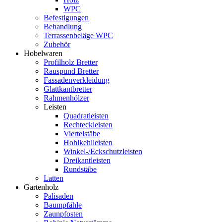
WPC
Befestigungen
Behandlung
Terrassenbeläge WPC
Zubehör
Hobelwaren
Profilholz Bretter
Rauspund Bretter
Fassadenverkleidung
Glattkantbretter
Rahmenhölzer
Leisten
Quadratleisten
Rechteckleisten
Viertelstäbe
Hohlkehlleisten
Winkel-/Eckschutzleisten
Dreikantleisten
Rundstäbe
Latten
Gartenholz
Palisaden
Baumpfähle
Zaunpfosten