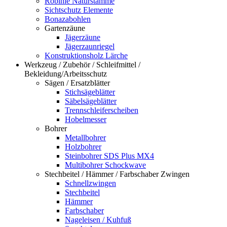
Robinie Naturstämme
Sichtschutz Elemente
Bonazabohlen
Gartenzäune
Jägerzäune
Jägerzaunriegel
Konstruktionsholz Lärche
Werkzeug / Zubehör / Schleifmittel /
Bekleidung/Arbeitsschutz
Sägen / Ersatzblätter
Stichsägeblätter
Säbelsägeblätter
Trennschleiferscheiben
Hobelmesser
Bohrer
Metallbohrer
Holzbohrer
Steinbohrer SDS Plus MX4
Multibohrer Schockwave
Stechbeitel / Hämmer / Farbschaber Zwingen
Schnellzwingen
Stechbeitel
Hämmer
Farbschaber
Nageleisen / Kuhfuß