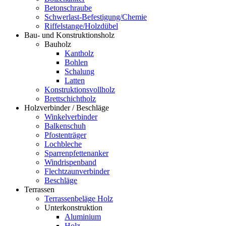
Betonschraube
Schwerlast-Befestigung/Chemie
Riffelstange/Holzdübel
Bau- und Konstruktionsholz
Bauholz
Kantholz
Bohlen
Schalung
Latten
Konstruktionsvollholz
Brettschichtholz
Holzverbinder / Beschläge
Winkelverbinder
Balkenschuh
Pfostenträger
Lochbleche
Sparrenpfettenanker
Windrispenband
Flechtzaunverbinder
Beschläge
Terrassen
Terrassenbeläge Holz
Unterkonstruktion
Aluminium
Holz