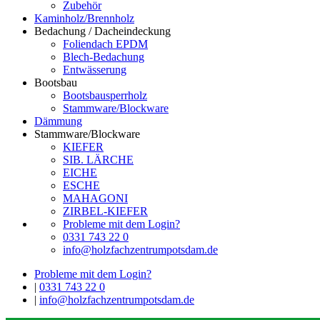
Zubehör
Kaminholz/Brennholz
Bedachung / Dacheindeckung
Foliendach EPDM
Blech-Bedachung
Entwässerung
Bootsbau
Bootsbausperrholz
Stammware/Blockware
Dämmung
Stammware/Blockware
KIEFER
SIB. LÄRCHE
EICHE
ESCHE
MAHAGONI
ZIRBEL-KIEFER
Probleme mit dem Login?
0331 743 22 0
info@holzfachzentrumpotsdam.de
Probleme mit dem Login?
|
0331 743 22 0
|
info@holzfachzentrumpotsdam.de