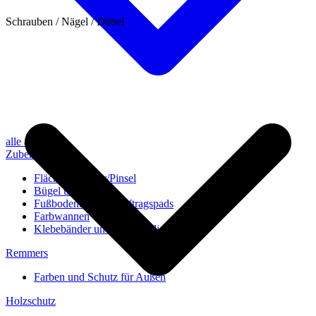
Schrauben / Nägel / Dübel
alle anzeigen
Zubehör
Flächenstreicher/Pinsel
Bügel und Rollen
Fußbodenbürsten/Auftragspads
Farbwannen
Klebebänder und Abdeckvlies
Remmers
Farben und Schutz für Außen
Holzschutz